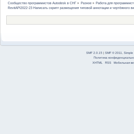
Сообщество программистов Autodesk в СНГ
»
Разное
»
Работа для программист
RevitAPI2022-23 Написать скрипт размещения типовой аннотации и чертёжного в
SMF 2.0.15
|
SMF © 2011
,
Simple
Политика конфиденциальн
XHTML
RSS
Мобильная ве