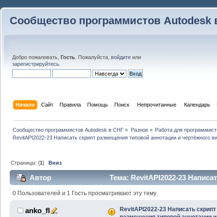
Сообщество программистов Autodesk 
Добро пожаловать,
Гость
. Пожалуйста,
войдите
или
зарегистрируйтесь
.
Начало
Сайт
Правила
Помощь
Поиск
 Непрочитанные 
Календарь
Сообщество программистов Autodesk в СНГ
»
Разное
»
Работа для программист
RevitAPI2022-23 Написать скрипт размещения типовой аннотации и чертёжного в
Страницы: [
1
]
Вниз
Автор
Тема: RevitAPI2022-23 Написа
аннотации и чертёжного вида (Прочитано 25830 раз)
0 Пользователей и 1 Гость просматривают эту тему.
RevitAPI2022-23 Написать скрипт
anko_fl
размещения типовой аннотации и