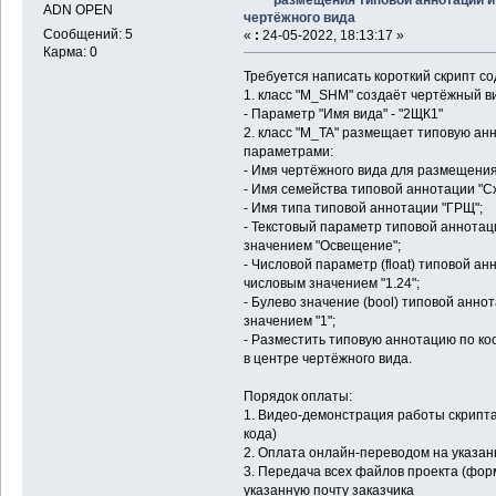
ADN OPEN
чертёжного вида
Сообщений: 5
«
:
24-05-2022, 18:13:17 »
Карма: 0
Требуется написать короткий скрипт с
1. класс "M_SHM" создаёт чертёжный 
- Параметр "Имя вида" - "2ЩК1"
2. класс "M_TA" размещает типовую а
параметрами:
- Имя чертёжного вида для размещения
- Имя семейства типовой аннотации "С
- Имя типа типовой аннотации "ГРЩ";
- Текстовый параметр типовой аннотац
значением "Освещение";
- Числовой параметр (float) типовой а
числовым значением "1.24";
- Булево значение (bool) типовой аннот
значением "1";
- Разместить типовую аннотацию по ко
в центре чертёжного вида.
Порядок оплаты:
1. Видео-демонстрация работы скрипта
кода)
2. Оплата онлайн-переводом на указанн
3. Передача всех файлов проекта (форматов
указанную почту заказчика