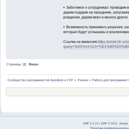
• Заботимся о сотрудниках: проводим 
дарим подарки на праздники, запускае
рождения, дарим мерч и многое другое.
• Возможность принимать решения, нас
которые будут услышаны и реализован
Ссылка на вакансию:
https://omsk.hh.ru
query=%D0%A1%23+%D1%80%D0%B0
Страницы: [
1
]
Вверх
Сообщество программистов Autodesk в СНГ
»
Разное
»
Работа для программист
SMF 2.0.15
|
SMF © 2011
,
Simple
Политика конфиденциальн