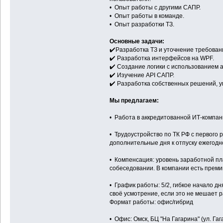
• Опыт работы с другими САПР.
• Опыт работы в команде.
• Опыт разработки ТЗ.
Основные задачи:
✔️Разработка ТЗ и уточнение требован
✔️ Разработка интерфейсов на WPF.
✔️ Создание логики с использованием 
✔️ Изучение API САПР.
✔️ Разработка собственных решений, 
Мы предлагаем:
• Работа в аккредитованной ИТ-компан
• Трудоустройство по ТК РФ с первого 
дополнительные дня к отпуску ежегодн
• Компенсация: уровень заработной п
собеседовании. В компании есть прем
• График работы: 5/2, гибкое начало д
своё усмотрение, если это не мешает 
Формат работы: офис/гибрид
• Офис: Омск, БЦ "На Гагарина" (ул. Гаг