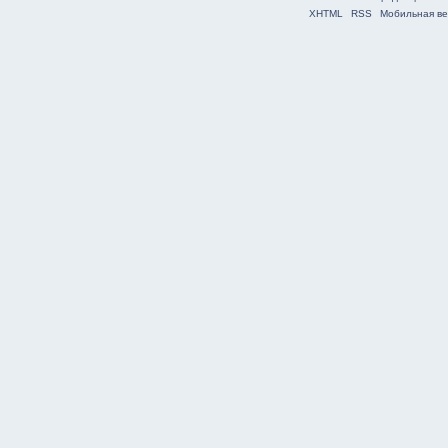
XHTML
RSS
Мобильная ве