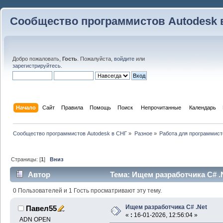
Сообщество программистов Autodesk 
Добро пожаловать,
Гость
. Пожалуйста,
войдите
или
зарегистрируйтесь
.
Начало
Сайт
Правила
Помощь
Поиск
 Непрочитанные 
Календарь
Сообщество программистов Autodesk в СНГ
»
Разное
»
Работа для программист
Страницы: [
1
]
Вниз
Автор
Тема: Ищем разработчика C# .N
0 Пользователей и 1 Гость просматривают эту тему.
Ищем разработчика C# .Net
Павел55
«
:
16-01-2026, 12:56:04 »
ADN OPEN