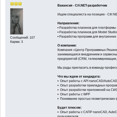
Вакансия - C#/.NET-разработчик
Ищем специалиста на позицию - C#/.NE
Направления:
• Разработка плагинов для платформ
• Разработка плагинов для Model Studi
• Разработка программ для внутренних 
Сообщений: 107
Карма: 3
О компании:
Компания «Центр Программных Решений
занимающаяся внедрением и сервисны
предприятий (CRM, телекоммуникации,
Мы рады пригласить в команду професс
Что мы ждем от кандидата:
• Опыт работы с API nanoCAD/AutoCAD
• Опыт разработки прикладных програ
• Опыт разработки приложений на C#/
• Опыт работы с WPF
• Понимание простых геометрических 
Будет плюсом:
• Опыт работы с САПР nanoCAD, Auto
пользователя.