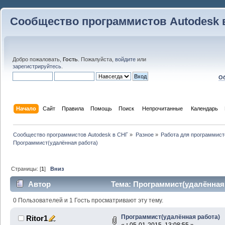
Сообщество программистов Autodesk 
Добро пожаловать,
Гость
. Пожалуйста,
войдите
или
зарегистрируйтесь
.
Об
Начало
Сайт
Правила
Помощь
Поиск
 Непрочитанные 
Календарь
Сообщество программистов Autodesk в СНГ
»
Разное
»
Работа для программист
Программист(удалённая работа)
Страницы: [
1
]
Вниз
Автор
Тема: Программист(удалённая 
0 Пользователей и 1 Гость просматривают эту тему.
Программист(удалённая работа)
Ritor1
«
:
05-01-2015, 13:08:55 »