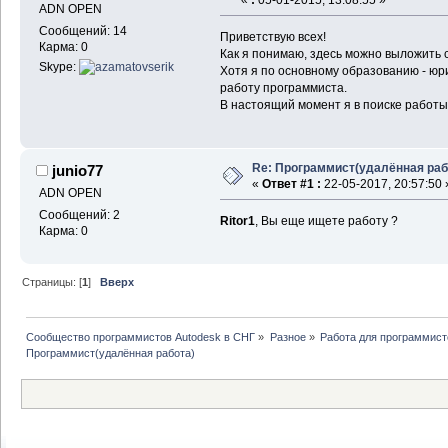
ADN OPEN
Сообщений: 14
Приветствую всех!
Карма: 0
Как я понимаю, здесь можно выложить 
Skype:
Хотя я по основному образованию - юр
работу программиста.
В настоящий момент я в поиске работ
Re: Программист(удалённая раб
junio77
«
Ответ #1 :
22-05-2017, 20:57:50 
ADN OPEN
Сообщений: 2
Ritor1
, Вы еще ищете работу ?
Карма: 0
Страницы: [
1
]
Вверх
Сообщество программистов Autodesk в СНГ
»
Разное
»
Работа для программист
Программист(удалённая работа)