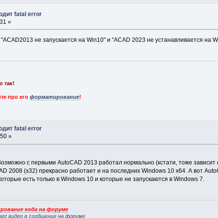
дит fatal error
31 »
 "ACAD2013 не запускается на Win10" и "ACAD 2023 не устанавливается на W
о так!
те про его
форматирование
!
дит fatal error
:50 »
Возможно с первыми AutoCAD 2013 работал нормально (кстати, тоже зависит о
D 2008 (x32) прекрасно работает и на последних Windows 10 x64. А вот AutoC
которые есть только в Windows 10 и которые не запускаются в Windows 7.
рование кода на форуме
ast видео в сообщение на форуме