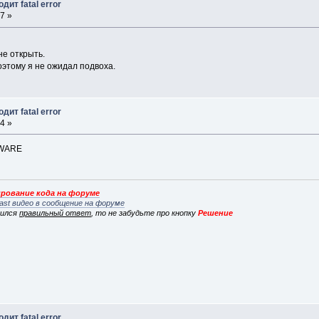
дит fatal error
7 »
не открыть.
этому я не ожидал подвоха.
дит fatal error
4 »
DWARE
рование кода на форуме
ast видео в сообщение на форуме
вился
правильный ответ
, то не забудьте про кнопку
Решение
дит fatal error