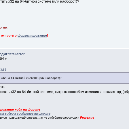
тить х32 на 64-битной системе (или наоборот)?
о так!
те про его
форматирование
!
дит fatal error
:04 »
43:35
ь х32 на 64-битной системе (или наоборот)?
ать.
овать x32 на 64-битной системе, хитрым способом изменив инсталлятор, (обра
рование кода на форуме
ast видео в сообщение на форуме
вился
правильный ответ
, то не забудьте про кнопку
Решение