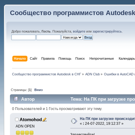
Сообщество программистов Autodesk
Добро пожаловать,
Гость
. Пожалуйста,
войдите
или
зарегистрируйтесь
.
Начало
Сайт
Правила
Помощь
Поиск
 Непрочитанные 
Календарь
Сообщество программистов Autodesk в СНГ
»
ADN Club
»
Ошибки в AutoCAD 
Страницы: [
1
]
Вниз
Автор
Тема: На ПК при загрузке про
0 Пользователей и 1 Гость просматривают эту тему.
На ПК при загрузке происходит 
Atomohod
«
:
24-07-2022, 19:12:37 »
ADN OPEN
Здравствуйте!