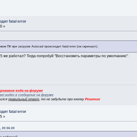
дит fatal error
0 »
ом ПК при загрузке Autocad происходит fatal error (см скриншот).
15 же работал? Тогда попробуй "Восстановить параметры по умолчанию":
рование кода на форуме
ast видео в сообщение на форуме
вился
правильный ответ
, то не забудьте про кнопку
Решение
дит fatal error
5 »
, 20:36:20
же работал?