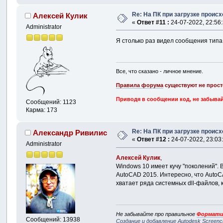
Re: На ПК при загрузке происхо
Алексей Кулик
«
Ответ #11 :
24-07-2022, 22:56:
Administrator
Я столько раз видел сообщения типа
Все, что сказано - личное мнение.
Правила форума
существуют не прост
Приводя в сообщении код, не забывай
Сообщений: 1123
Карма: 173
Re: На ПК при загрузке происхо
Александр Ривилис
«
Ответ #12 :
24-07-2022, 23:03
Administrator
Алексей Кулик
,
Windows 10 имеет кучу "поколений". 
AutoCAD 2015. Интересно, что AutoCA
хватает ряда системных dll-файлов, 
Не забывайте про правильное
Формати
Сообщений: 13938
Создание и добавление Autodesk Screenc