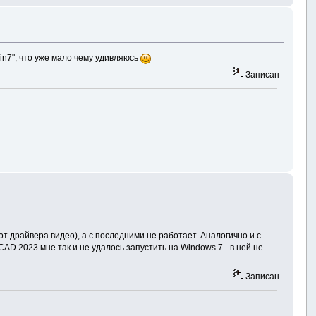
in7", что уже мало чему удивляюсь
Записан
т драйвера видео), а с последними не работает. Аналогично и с
AD 2023 мне так и не удалось запустить на Windows 7 - в ней не
Записан