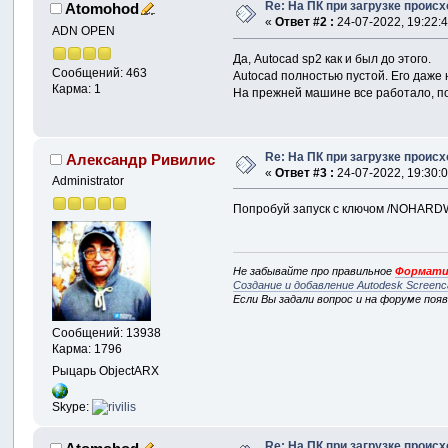
Re: На ПК при загрузке происхо
Atomohod
«
Ответ #2 :
24-07-2022, 19:22:4
ADN OPEN
Да, Autocad sp2 как и был до этого.
Сообщений: 463
Autocad полностью пустой. Его даже 
Карма: 1
На прежней машине все работало, по
Re: На ПК при загрузке происхо
Александр Ривилис
«
Ответ #3 :
24-07-2022, 19:30:0
Administrator
Попробуй запуск с ключом /NOHAR
Не забывайте про правильное
Формати
Создание и добавление Autodesk Screenc
Если Вы задали вопрос и на форуме поя
Сообщений: 13938
Карма: 1796
Рыцарь ObjectARX
Skype:
Re: На ПК при загрузке происхо