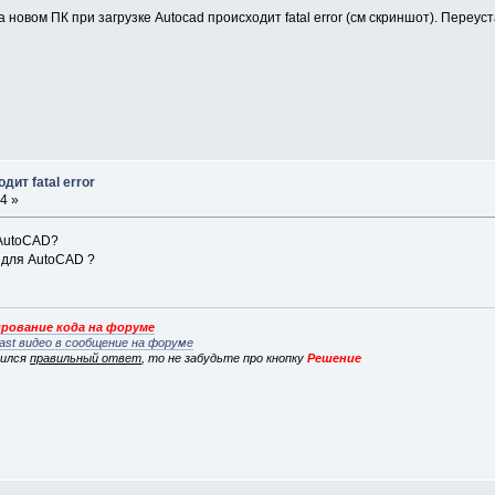
 новом ПК при загрузке Autocad происходит fatal error (см скриншот). Переу
дит fatal error
4 »
 AutoCAD?
 для AutoCAD ?
рование кода на форуме
ast видео в сообщение на форуме
вился
правильный ответ
, то не забудьте про кнопку
Решение