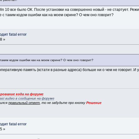
Win 10 все было ОК. После установки на совершенно новый - не стартует. Реж
 с таким кодом ошибки как на моем скрине? О чем оно говорит?
дит fatal error
8 »
таким кодом ошибки как на моем скрине? О чем оно говорит?
оперативную память (кстати в разные адреса) больше ни о чем не говорит. И у
рование кода на форуме
ast видео в сообщение на форуме
вился
правильный ответ
, то не забудьте про кнопку
Решение
дит fatal error
5 »