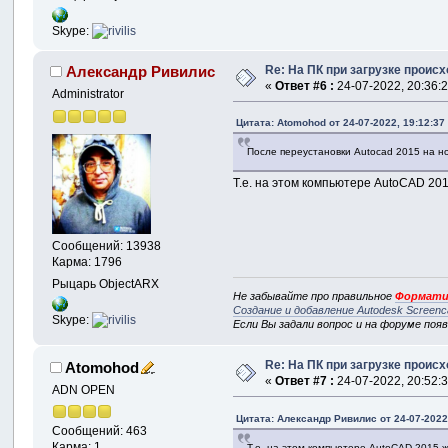
Skype:
Re: На ПК при загрузке происхо
Александр Ривилис
«
Ответ #6 :
24-07-2022, 20:36:2
Administrator
Цитата: Atomohod от 24-07-2022, 19:12:37
После переустановки Autocad 2015 на нов
Т.е. на этом компьютере AutoCAD 20
Сообщений: 13938
Карма: 1796
Рыцарь ObjectARX
Не забывайте про правильное
Формати
Создание и добавление Autodesk Screenc
Skype:
Если Вы задали вопрос и на форуме поя
Re: На ПК при загрузке происхо
Atomohod
«
Ответ #7 :
24-07-2022, 20:52:3
ADN OPEN
Цитата: Александр Ривилис от 24-07-2022
Сообщений: 463
Карма: 1
Т.е. на этом компьютере AutoCAD 2015 