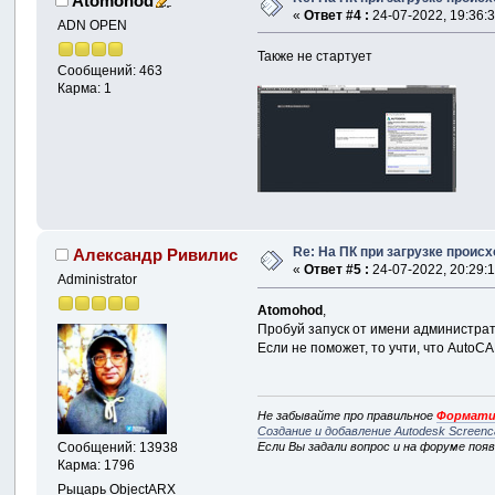
Atomohod
«
Ответ #4 :
24-07-2022, 19:36:3
ADN OPEN
Также не стартует
Сообщений: 463
Карма: 1
Re: На ПК при загрузке происхо
Александр Ривилис
«
Ответ #5 :
24-07-2022, 20:29:1
Administrator
Atomohod
,
Пробуй запуск от имени администра
Если не поможет, то учти, что AutoC
Не забывайте про правильное
Формати
Создание и добавление Autodesk Screenc
Сообщений: 13938
Если Вы задали вопрос и на форуме поя
Карма: 1796
Рыцарь ObjectARX