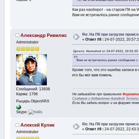
Как раз наоборот - на старом ПК на 
Вам не встречалось ранее сообщение
Re: На ПК при загрузке происхо
Александр Ривилис
«
Ответ #8 :
24-07-2022, 20:57:2
Administrator
Цитата: Atomohod от 24-07-2022, 20:52:35
Вам не встречалось ранее сообщение с 
Кроме того, что это ошибка записи в 
кто бы мог вам помочь.
Сообщений: 13938
Карма: 1796
Не забывайте про правильное
Формати
Создание и добавление Autodesk Screenc
Рыцарь ObjectARX
Если Вы задали вопрос и на форуме поя
Skype:
Re: На ПК при загрузке происхо
Алексей Кулик
«
Ответ #9 :
24-07-2022, 22:43:3
Administrator