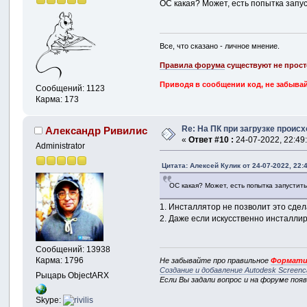
ОС какая? Может, есть попытка запус
Все, что сказано - личное мнение.
Правила форума
существуют не прост
Приводя в сообщении код, не забывай
Сообщений: 1123
Карма: 173
Re: На ПК при загрузке происхо
Александр Ривилис
«
Ответ #10 :
24-07-2022, 22:49
Administrator
Цитата: Алексей Кулик от 24-07-2022, 22:
ОС какая? Может, есть попытка запустит
1. Инсталлятор не позволит это сдел
2. Даже если искусственно инсталлир
Сообщений: 13938
Карма: 1796
Не забывайте про правильное
Формати
Создание и добавление Autodesk Screenc
Рыцарь ObjectARX
Если Вы задали вопрос и на форуме поя
Skype: