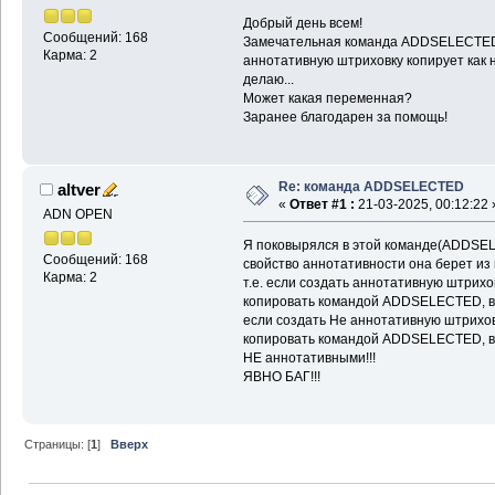
Добрый день всем!
Сообщений: 168
Замечательная команда ADDSELECTED, 
Карма: 2
аннотативную штриховку копирует как н
делаю...
Может какая переменная?
Заранее благодарен за помощь!
Re: команда ADDSELECTED
altver
«
Ответ #1 :
21-03-2025, 00:12:22 
ADN OPEN
Я поковырялся в этой команде(ADDSEL
Сообщений: 168
свойство аннотативности она берет из
Карма: 2
т.е. если создать аннотативную штрихов
копировать командой ADDSELECTED, вс
если создать Не аннотативную штриховк
копировать командой ADDSELECTED, вс
НЕ аннотативными!!!
ЯВНО БАГ!!!
Страницы: [
1
]
Вверх