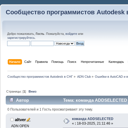
Сообщество программистов Autodesk 
Добро пожаловать,
Гость
. Пожалуйста,
войдите
или
зарегистрируйтесь
.
Начало
Сайт
Правила
Помощь
Поиск
 Непрочитанные 
Календарь
Сообщество программистов Autodesk в СНГ
»
ADN Club
»
Ошибки в AutoCAD и 
Страницы: [
1
]
Вниз
Автор
Тема: команда ADDSELECTED (
0 Пользователей и 1 Гость просматривают эту тему.
команда ADDSELECTED
altver
«
:
18-03-2025, 21:11:46 »
ADN OPEN