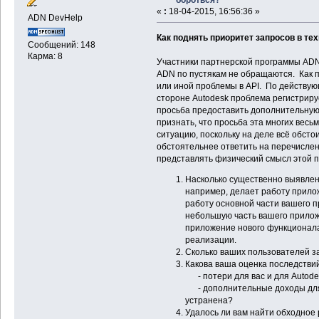
«
:
18-04-2015, 16:56:36 »
ADN DevHelp
Как поднять приоритет запросов в те
Сообщений: 148
Карма: 8
Участники партнерской программы ADN
ADN по пустякам не обращаются. Как 
или иной проблемы в API. По действу
стороне Autodesk проблема регистрируе
просьба предоставить дополнительную
признать, что просьба эта многих вес
ситуацию, поскольку на деле всё обстои
обстоятельнее ответить на перечислен
представлять физический смысл этой 
Насколько существенно выявлен
например, делает работу прил
работу основной части вашего 
небольшую часть вашего прилож
приложение нового функционала
реализации.
Сколько ваших пользователей за
Какова ваша оценка последствий
- потери для вас и для Autode
- дополнительные доходы для в
устранена?
Удалось ли вам найти обходное