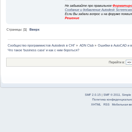
Не забывайте про правильное
Форматиро
Создание и добавление Autodesk Screencas
Если Вы задали вопрос и на форуме появи
Решение
Страницы: [
1
]
Вверх
Сообщество программистов Autodesk в СНГ
»
ADN Club
»
Ошибки в AutoCAD и 
Что такое ‘business case’ и как с ним бороться?
Перейти в:
SMF 2.0.15
|
SMF © 2011
,
Simple
Политика конфиденциальн
XHTML
RSS
Мобильная ве