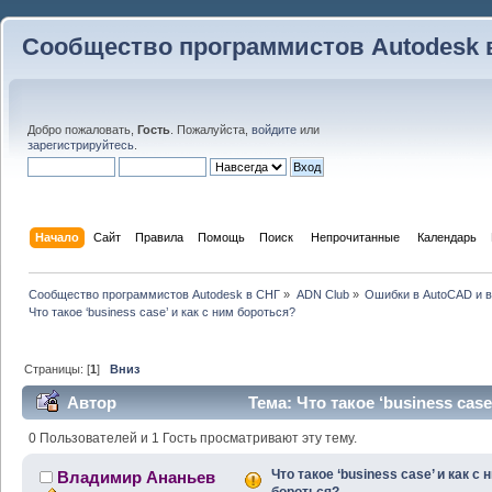
Сообщество программистов Autodesk 
Добро пожаловать,
Гость
. Пожалуйста,
войдите
или
зарегистрируйтесь
.
Начало
Сайт
Правила
Помощь
Поиск
 Непрочитанные 
Календарь
Сообщество программистов Autodesk в СНГ
»
ADN Club
»
Ошибки в AutoCAD и 
Что такое ‘business case’ и как с ним бороться?
Страницы: [
1
]
Вниз
Автор
Тема: Что такое ‘business cas
47029 раз)
0 Пользователей и 1 Гость просматривают эту тему.
Что такое ‘business case’ и как с 
Владимир Ананьев
бороться?