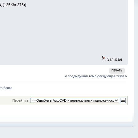
; (125*3= 375))
Записан
ПЕЧАТЬ
« предыдущая тема
следующая тема »
о блока
Перейти в: