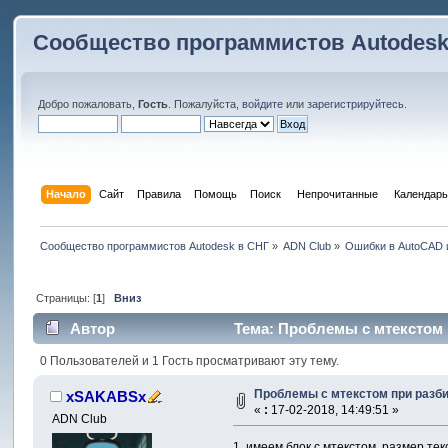
Сообщество программистов Autodesk
Добро пожаловать,
Гость
. Пожалуйста,
войдите
или
зарегистрируйтесь
.
Начало
Сайт
Правила
Помощь
Поиск
 Непрочитанные 
Календарь
Сообщество программистов Autodesk в СНГ
»
ADN Club
»
Ошибки в AutoCAD 
Страницы: [
1
]
Вниз
Автор
Тема: Проблемы с мтекстом 
0 Пользователей и 1 Гость просматривают эту тему.
Проблемы с мтекстом при разб
xSAKABSx
«
:
17-02-2018, 14:49:51 »
ADN Club
1. имеем блок с мтекстом размер тек