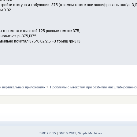
стройки отступа и табуляции 375 (в самом тексте они зашифрованы как \pi-3,l3
ом 0.02
ы от текста с высотой 125 равные тем же 375,
новиться pi-375,l375
вильно почитал 375*0,02/2.5 =3 тобиш \pi-3,l3;
и вертикальных приложениях
»
Проблемы с мтекстом при разбитии масштабированног
SMF 2.0.15
|
SMF © 2011
,
Simple Machines