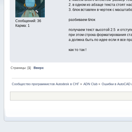
2. в одном из абзаце текста стоят на
3. блок вставлен в чертеж с масштаб
разбиваем блок
Сообщений: 36
Карма: 1
получаем текст высотой 2.5 и отступ
при этом строка форматирования ста
а должна быть по идее если я все пра
как то так !
Страницы: [
1
]
Вверх
Сообщество программистов Autodesk в СНГ
»
ADN Club
»
Ошибки в AutoCAD 