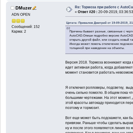
Re: Тормоза при работе с AutoC
DMuzer
«
Ответ #20 :
20-09-2019, 03:36:53
ADN OPEN
Цитата: Привалов Дмитрий от 19-09-2019, 21
Сообщений: 152
Карма: 2
Причины бывают разные, связанные с черт
AutoCAD.Опиши подробно версию AutoCAD, 
открыть другой файл, или создать новый т
Иногда может помочь отключение подсказо
толщиной при наведении на объекты.
Версия 2018. Тормоза возникают когда 
идет активная работа, когда добавляют
момент становится работать невозмож
Я отключил ролловеры, подсветку, выд
очень сильно помогло. В общем пока чт
большими чертежами. На этот момент, 
этой красоты автокаду приходится пе
поэтому и тормозит.
Вот еще может быть подскажете, как б
привязки. Раньше чтобы сделать вырав
ну и после этого появляется линия по 