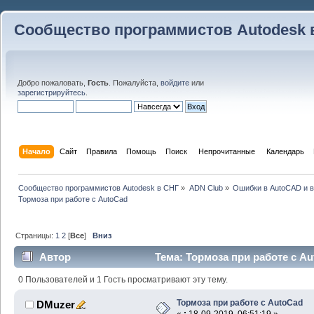
Сообщество программистов Autodesk 
Добро пожаловать,
Гость
. Пожалуйста,
войдите
или
зарегистрируйтесь
.
Начало
Сайт
Правила
Помощь
Поиск
 Непрочитанные 
Календарь
Сообщество программистов Autodesk в СНГ
»
ADN Club
»
Ошибки в AutoCAD и 
Тормоза при работе с AutoCad
Страницы:
1
2
[
Все
]
Вниз
Автор
Тема: Тормоза при работе с Au
0 Пользователей и 1 Гость просматривают эту тему.
Тормоза при работе с AutoCad
DMuzer
«
:
18-09-2019, 06:51:19 »