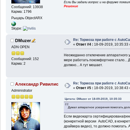
Если Вы задали вопрос и на форуме появи
Решение
Сообщений: 13938
Карма: 1796
Рыцарь ObjectARX
Skype:
Re: Тормоза при работе с AutoC
DMuzer
«
Ответ #4 :
18-09-2019, 10:35:33 
ADN OPEN
Неожиданно отключение аппаратного ус
Сообщений: 152
мере работать покомфортнее стало... 
Карма: 2
должно... А тут мешает.
Re: Тормоза при работе с AutoC
Александр Ривилис
«
Ответ #5 :
18-09-2019, 10:38:43 
Administrator
Цитата: DMuzer от 18-09-2019, 10:35:33
Думал аппаратное ускорения помогать долж
Если видеокарта сертифицирована/рек
(конкретной версии AutoCAD, в конкре
драйвера видео), то должно помогать. 