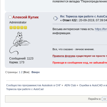
появляется вкладка "Переопределение 
Re: Тормоза при работе с AutoC
Алексей Кулик
«
Ответ #22 :
20-09-2019, 07:39:04
Administrator
Весьма интересная тема есть:
https://
информации.
Все, что сказано - личное мнение.
Правила форума
существуют не просто т
Сообщений: 1123
Карма: 173
Приводя в сообщении код, не забывайте
Страницы:
1
2
[
Все
]
Вверх
Сообщество программистов Autodesk в СНГ
»
ADN Club
»
Ошибки в AutoCAD и 
Тормоза при работе с AutoCad
Перейти в: