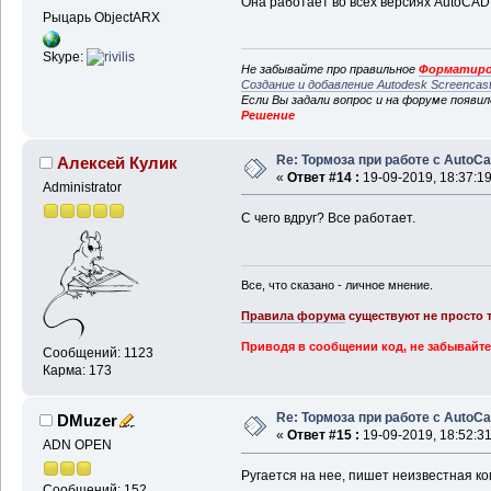
Она работает во всех версиях AutoCAD
Рыцарь ObjectARX
Skype:
Не забывайте про правильное
Форматиро
Создание и добавление Autodesk Screencas
Если Вы задали вопрос и на форуме появи
Решение
Re: Тормоза при работе с AutoC
Алексей Кулик
«
Ответ #14 :
19-09-2019, 18:37:19
Administrator
С чего вдруг? Все работает.
Все, что сказано - личное мнение.
Правила форума
существуют не просто т
Приводя в сообщении код, не забывайте
Сообщений: 1123
Карма: 173
Re: Тормоза при работе с AutoC
DMuzer
«
Ответ #15 :
19-09-2019, 18:52:31
ADN OPEN
Ругается на нее, пишет неизвестная ко
Сообщений: 152