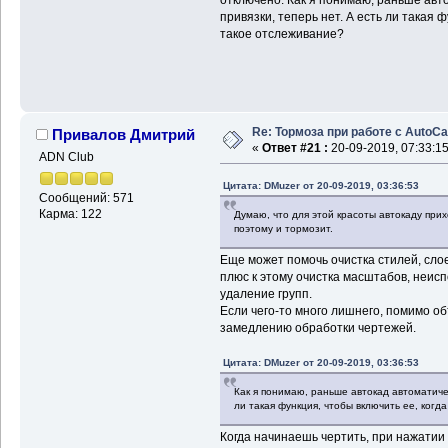
отключено. Как я понимаю, раньше авт
привязки, теперь нет. А есть ли такая 
такое отслеживание?
Re: Тормоза при работе с AutoC
Привалов Дмитрий
«
Ответ #21 :
20-09-2019, 07:33:15
ADN Club
Цитата: DMuzer от 20-09-2019, 03:36:53
Сообщений: 571
Карма: 122
Думаю, что для этой красоты автокаду при
поэтому и тормозит.
Еще может помочь очистка стилей, слоев
плюс к этому очистка масштабов, неис
удаление групп.
Если чего-то много лишнего, помимо об
замедлению обработки чертежей.
Цитата: DMuzer от 20-09-2019, 03:36:53
Как я понимаю, раньше автокад автоматичес
ли такая функция, чтобы включить ее, ког
Когда начинаешь чертить, при нажатии