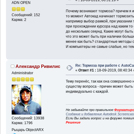
ADN OPEN
Почему возникают тормоза? причем я и
Сообщений: 152
то момент Автокад начинает тормозит
Карма: 2
например выбор рамкой, при указании 
при прохождении курсора над каким то
до нескольких секунд. Какие могут бы
что это может быть при наличии большо
менее как быть? стандартные методы оч
И компьютеры не самые слабые, но тем
Re: Тормоза при работе с AutoC
Александр Ривилис
«
Ответ #1 :
18-09-2019, 08:40:34 
Administrator
Тему перенёс, так как она совершенно
существу вопроса - причин может быть
индивидуально с каждой.
Не забывайте про правильное
Форматиро
Создание и добавление Autodesk Screencas
Сообщений: 13938
Если Вы задали вопрос и на форуме появи
Решение
Карма: 1796
Рыцарь ObjectARX