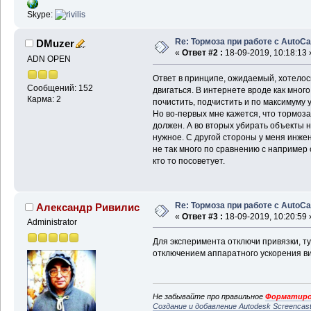
Skype:
Re: Тормоза при работе с AutoC
DMuzer
«
Ответ #2 :
18-09-2019, 10:18:13 
ADN OPEN
Ответ в принципе, ожидаемый, хотелось
Сообщений: 152
двигаться. В интернете вроде как много
Карма: 2
почистить, подчистить и по максимуму 
Но во-первых мне кажется, что тормоза
должен. А во вторых убирать объекты н
нужное. С другой стороны у меня инже
не так много по сравнению с например 
кто то посоветует.
Re: Тормоза при работе с AutoC
Александр Ривилис
«
Ответ #3 :
18-09-2019, 10:20:59 
Administrator
Для эксперимента отключи привязки, т
отключением аппаратного ускорения в
Не забывайте про правильное
Форматиро
Создание и добавление Autodesk Screencas