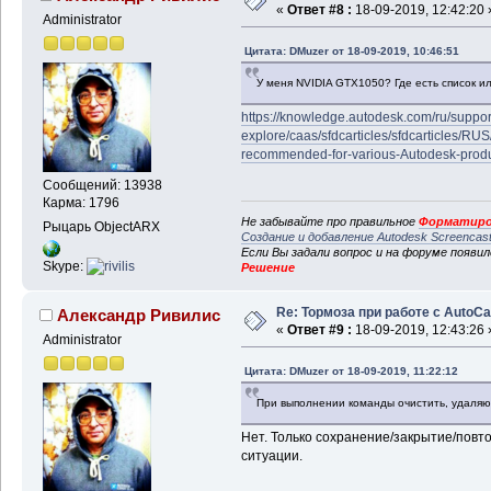
«
Ответ #8 :
18-09-2019, 12:42:20 
Administrator
Цитата: DMuzer от 18-09-2019, 10:46:51
У меня NVIDIA GTX1050? Где есть список и
https://knowledge.autodesk.com/ru/suppor
explore/caas/sfdcarticles/sfdcarticles/RU
recommended-for-various-Autodesk-produ
Сообщений: 13938
Карма: 1796
Не забывайте про правильное
Форматиро
Рыцарь ObjectARX
Создание и добавление Autodesk Screencas
Если Вы задали вопрос и на форуме появи
Skype:
Решение
Re: Тормоза при работе с AutoC
Александр Ривилис
«
Ответ #9 :
18-09-2019, 12:43:26 
Administrator
Цитата: DMuzer от 18-09-2019, 11:22:12
При выполнении команды очистить, удаляю
Нет. Только сохранение/закрытие/повт
ситуации.