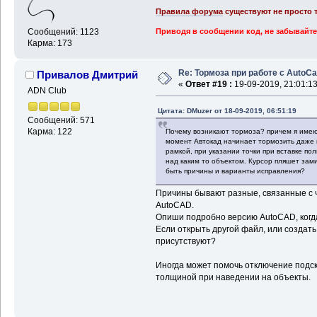
Правила форума
существуют не просто т
Сообщений: 1123
Приводя в сообщении код, не забывайте
Карма: 173
Re: Тормоза при работе с AutoC
Привалов Дмитрий
«
Ответ #19 :
19-09-2019, 21:01:13
ADN Club
Цитата: DMuzer от 18-09-2019, 06:51:19
Сообщений: 571
Карма: 122
Почему возникают тормоза? причем я имею 
момент Автокад начинает тормозить даже 
рамкой, при указании точки при вставке п
над каким то объектом. Курсор пляшет зами
быть причины и варианты исправления?
Причины бывают разные, связанные с 
AutoCAD.
Опиши подробно версию AutoCAD, когда
Если открыть другой файл, или создат
присутствуют?
Иногда может помочь отключение подс
толщиной при наведении на объекты.