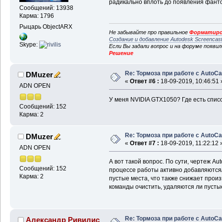
радикально вплоть до появления фант
Сообщений: 13938
Карма: 1796
Рыцарь ObjectARX
Не забывайте про правильное
Форматиро
Создание и добавление Autodesk Screencas
Skype:
Если Вы задали вопрос и на форуме появи
Решение
Re: Тормоза при работе с AutoC
DMuzer
«
Ответ #6 :
18-09-2019, 10:46:51 
ADN OPEN
У меня NVIDIA GTX1050? Где есть спис
Сообщений: 152
Карма: 2
Re: Тормоза при работе с AutoC
DMuzer
«
Ответ #7 :
18-09-2019, 11:22:12 
ADN OPEN
А вот такой вопрос. По сути, чертеж A
Сообщений: 152
процессе работы активно добавляются
Карма: 2
пустые места, что также снижает прои
команды очистить, удаляются ли пусты
Re: Тормоза при работе с AutoC
Александр Ривилис