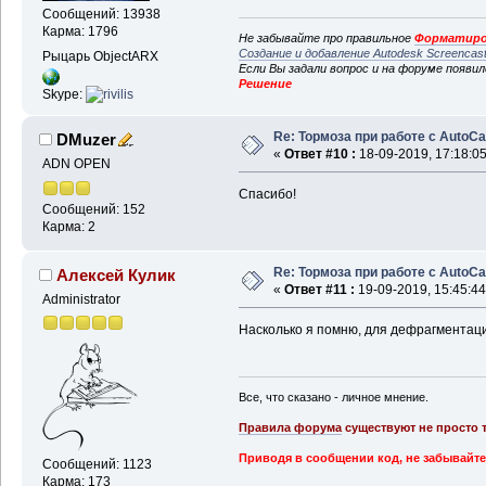
Сообщений: 13938
Карма: 1796
Не забывайте про правильное
Форматиро
Создание и добавление Autodesk Screencas
Рыцарь ObjectARX
Если Вы задали вопрос и на форуме появи
Решение
Skype:
Re: Тормоза при работе с AutoC
DMuzer
«
Ответ #10 :
18-09-2019, 17:18:05
ADN OPEN
Спасибо!
Сообщений: 152
Карма: 2
Re: Тормоза при работе с AutoC
Алексей Кулик
«
Ответ #11 :
19-09-2019, 15:45:44
Administrator
Насколько я помню, для дефрагментаци
Все, что сказано - личное мнение.
Правила форума
существуют не просто т
Приводя в сообщении код, не забывайте
Сообщений: 1123
Карма: 173