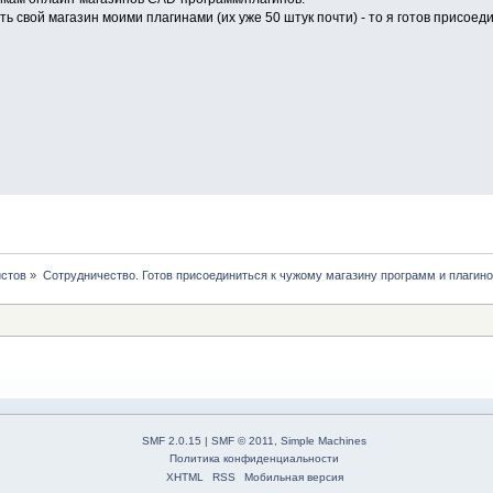
ть свой магазин моими плагинами (их уже 50 штук почти) - то я готов присое
истов
»
Сотрудничество. Готов присоединиться к чужому магазину программ и плагин
SMF 2.0.15
|
SMF © 2011
,
Simple Machines
Политика конфиденциальности
XHTML
RSS
Мобильная версия