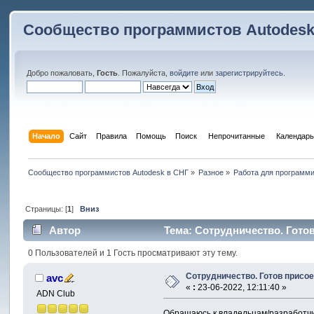
Сообщество программистов Autodesk
Добро пожаловать,
Гость
. Пожалуйста,
войдите
или
зарегистрируйтесь
.
Начало
Сайт
Правила
Помощь
Поиск
 Непрочитанные 
Календарь
Сообщество программистов Autodesk в СНГ
»
Разное
»
Работа для программ
Страницы: [
1
]
Вниз
Автор
Тема: Сотрудничество. Готов
0 Пользователей и 1 Гость просматривают эту тему.
Сотрудничество. Готов присо
avc
«
:
23-06-2022, 12:11:40 »
ADN Club
Обращаюсь к владельцам/разработчи