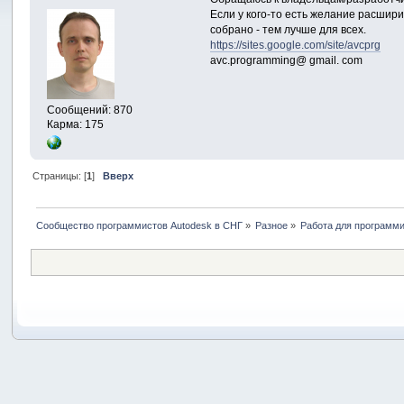
Если у кого-то есть желание расшири
собрано - тем лучше для всех.
https://sites.google.com/site/avcprg
avc.programming@ gmail. com
Сообщений: 870
Карма: 175
Страницы: [
1
]
Вверх
Сообщество программистов Autodesk в СНГ
»
Разное
»
Работа для программ