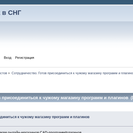
 в СНГ
Вход
Регистрация
истов
»
Сотрудничество. Готов присоединиться к чужому магазину программ и плагин
 присоединиться к чужому магазину программ и плагинов (
единиться к чужому магазину программ и плагинов
кам онлайн-магазинов CAD-программ/плагинов.