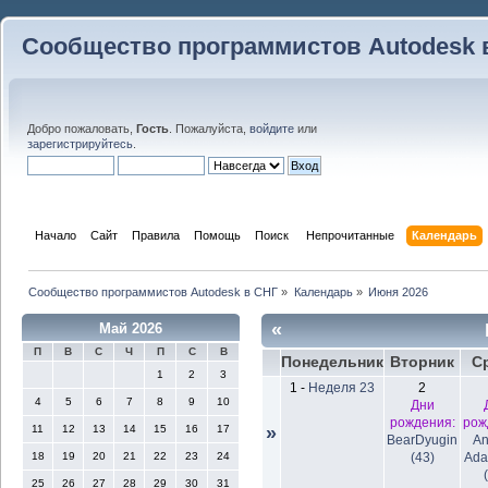
Сообщество программистов Autodesk 
Добро пожаловать,
Гость
. Пожалуйста,
войдите
или
зарегистрируйтесь
.
Начало
Сайт
Правила
Помощь
Поиск
 Непрочитанные 
Календарь
Сообщество программистов Autodesk в СНГ
»
Календарь
»
Июня 2026
«
Май 2026
П
В
С
Ч
П
С
В
Понедельник
Вторник
С
1
2
3
1
-
Неделя 23
2
4
5
6
7
8
9
10
Дни
рождения:
рож
11
12
13
14
15
16
17
»
BearDyugin
An
18
19
20
21
22
23
24
(43)
Ada
25
26
27
28
29
30
31