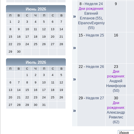
8
-
Неделя 24
9
Дни рождения:
Июнь 2026
Евгений
»
П
В
С
Ч
П
С
В
Елпанов (55)
,
1
2
3
4
5
6
7
ElpanovEvgeniy
(55)
8
9
10
11
12
13
14
15
-
Неделя 25
16
15
16
17
18
19
20
21
22
23
24
25
26
27
28
»
29
30
Июль 2026
22
-
Неделя 26
23
П
В
С
Ч
П
С
В
Дни
1
2
3
4
5
рождения:
»
Андрей
6
7
8
9
10
11
12
Никифоров
13
14
15
16
17
18
19
(50)
20
21
22
23
24
25
26
29
-
Неделя 27
30
Дни
27
28
29
30
31
рождения:
»
Александр
Ривилис
(62)