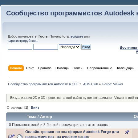
Сообщество программистов Autodesk 
Добро пожаловать,
Гость
. Пожалуйста,
войдите
или
зарегистрируйтесь
.
Доступны 
A
Начало
Сайт
Правила
Помощь
Поиск
 Непрочитанные 
Календарь
Сообщество программистов Autodesk в СНГ
»
ADN Club
»
Forge: Viewer
Визуализация 2D и 3D-проектов на веб-сайте путем встраивания Viewer в веб-с
Страницы: [
1
]
Вниз
Тема
/
Автор
О
0 Пользователей и 3 Гостей просматривают этот раздел.
Онлайн-тренинг по платформе Autodesk Forge для
программистов - на русском языке