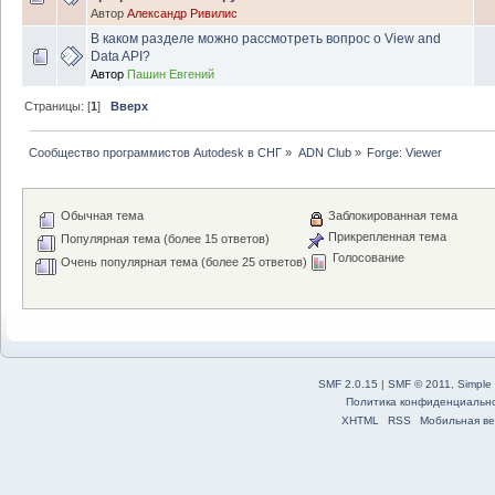
Автор
Александр Ривилис
В каком разделе можно рассмотреть вопрос о View and
Data API?
Автор
Пашин Евгений
Страницы: [
1
]
Вверх
Сообщество программистов Autodesk в СНГ
»
ADN Club
»
Forge: Viewer
Обычная тема
Заблокированная тема
Прикрепленная тема
Популярная тема (более 15 ответов)
Голосование
Очень популярная тема (более 25 ответов)
SMF 2.0.15
|
SMF © 2011
,
Simple
Политика конфиденциальн
XHTML
RSS
Мобильная ве