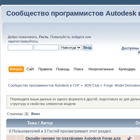
Сообщество программистов Autodesk 
Добро пожаловать,
Гость
. Пожалуйста,
войдите
или
зарегистрируйтесь
.
Доступны 
A
Начало
Сайт
Правила
Помощь
Поиск
 Непрочитанные 
Календарь
Сообщество программистов Autodesk в СНГ
»
ADN Club
»
Forge: Model Derivative
Переводите ваши данные из одного формата в другой, подготовьте их для дальн
структуру и свойства элементов модели
Страницы: [
1
]
Вниз
Тема
/
Автор
О
0 Пользователей и 3 Гостей просматривают этот раздел.
Онлайн-тренинг по платформе Autodesk Forge для