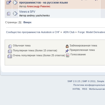
программистов - на русском языке
Автор
Александр Ривилис
Views в SFV
Автор
andrey yashchenko
Страницы: [
1
]
Вверх
Сообщество программистов Autodesk в СНГ
»
ADN Club
»
Forge: Model Derivative
Обычная тема
Заблокированная тема
Прикрепленная тема
Популярная тема (более 15 ответов)
Голосование
Очень популярная тема (более 25 ответов)
SMF 2.0.15
|
SMF © 2011
,
Simple
Политика конфиденциальн
XHTML
RSS
Мобильная ве