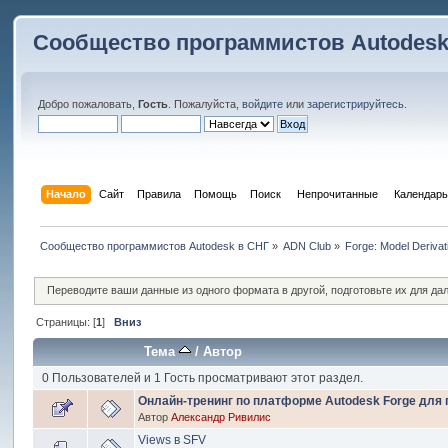
Сообщество программистов Autodesk
Добро пожаловать,
Гость
. Пожалуйста,
войдите
или
зарегистрируйтесь
.
Начало
Сайт
Правила
Помощь
Поиск
 Непрочитанные 
Календарь
Сообщество программистов Autodesk в СНГ
»
ADN Club
»
Forge: Model Derivat
Переводите ваши данные из одного формата в другой, подготовьте их для да
Страницы: [
1
]
Вниз
Тема
/
Автор
0 Пользователей и 1 Гость просматривают этот раздел.
Онлайн-тренинг по платформе Autodesk Forge для 
Автор
Александр Ривилис
Views в SFV