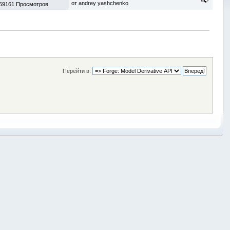
от
andrey yashchenko
59161 Просмотров
Перейти в: