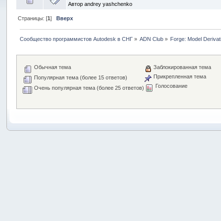
Автор
andrey yashchenko
Страницы: [
1
]
Вверх
Сообщество программистов Autodesk в СНГ
»
ADN Club
»
Forge: Model Derivat
Обычная тема
Заблокированная тема
Прикрепленная тема
Популярная тема (более 15 ответов)
Голосование
Очень популярная тема (более 25 ответов)