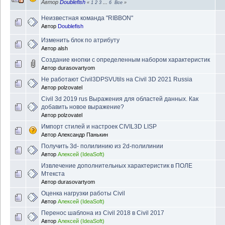
Автор
Doublefish
«
1
2
3
...
6
Все
»
Неизвестная команда "RIBBON"
Автор
Doublefish
Изменить блок по атрибуту
Автор
alsh
Создание кнопки с определенным набором характеристик
Автор
durasovartyom
Не работают Civil3DPSVUtils на Civil 3D 2021 Russia
Автор
polzovatel
Civil 3d 2019 rus Выражения для областей данных. Как
добавить новое выражение?
Автор
polzovatel
Импорт стилей и настроек CIVIL3D LISP
Автор
Александр Панькин
Получить 3d- полилинию из 2d-полилинии
Автор
Алексей (IdeaSoft)
Извлечение дополнительных характеристик в ПОЛЕ
Мтекста
Автор
durasovartyom
Оценка нагрузки работы Civil
Автор
Алексей (IdeaSoft)
Перенос шаблона из Civil 2018 в Civil 2017
Автор
Алексей (IdeaSoft)