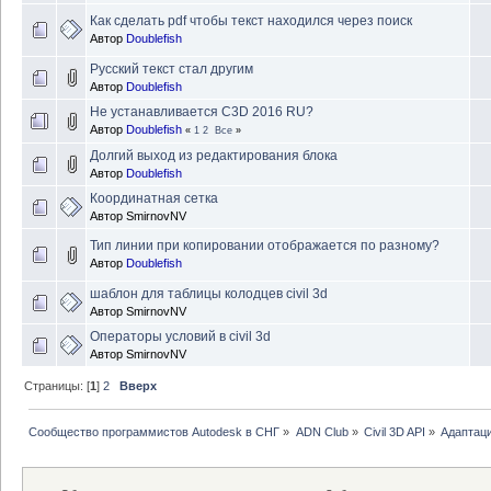
Как сделать pdf чтобы текст находился через поиск
Автор
Doublefish
Русский текст стал другим
Автор
Doublefish
Не устанавливается C3D 2016 RU?
Автор
Doublefish
«
1
2
Все
»
Долгий выход из редактирования блока
Автор
Doublefish
Координатная сетка
Автор
SmirnovNV
Тип линии при копировании отображается по разному?
Автор
Doublefish
шаблон для таблицы колодцев civil 3d
Автор
SmirnovNV
Операторы условий в civil 3d
Автор
SmirnovNV
Страницы: [
1
]
2
Вверх
Сообщество программистов Autodesk в СНГ
»
ADN Club
»
Civil 3D API
»
Адаптаци