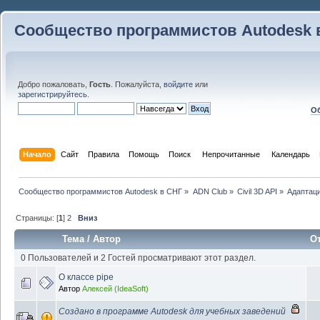
Сообщество программистов Autodesk 
Добро пожаловать,
Гость
. Пожалуйста,
войдите
или
зарегистрируйтесь
.
Об
Начало
Сайт
Правила
Помощь
Поиск
 Непрочитанные 
Календарь
Сообщество программистов Autodesk в СНГ
»
ADN Club
»
Civil 3D API
»
Адаптаци
Страницы: [
1
]
2
Вниз
Тема
/
Автор
О
0 Пользователей и 2 Гостей просматривают этот раздел.
О классе pipe
Автор
Алексей (IdeaSoft)
Создано в программе Autodesk для учебных заведений