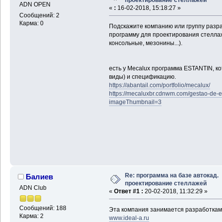
ADN OPEN
«
:
16-02-2018, 15:18:27 »
Сообщений: 2
Карма: 0
Подскажите компанию или группу разра
программу для проектирования стелла
консольные, мезонины...).
есть у Mecalux программа ESTANTIN, ко
виды) и спецификацию.
https://abantail.com/portfolio/mecalux/
https://mecaluxbr.cdnwm.com/gestao-de-
imageThumbnail=3
Re: программа на базе автокад.
Балиев
проектирование стеллажей
ADN Club
«
Ответ #1 :
20-02-2018, 11:32:29 »
Сообщений: 188
Эта компания занимается разработкам
Карма: 2
www.ideal-a.ru