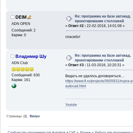
Re: программа на базе автокад.
DEIM
проектирование стеллажей
ADN OPEN
«
Ответ #2 :
22-02-2018, 14:01:08 »
Сообщений: 2
Карма: 0
спасибо!
Re: программа на базе автокад.
Владимир Шу
проектирование стеллажей
ADN Club
«
Ответ #3 :
11-03-2018, 10:20:31 »
Сообщений: 630
Видать не удалось договориться....
Карма: 161
https://www.fl.ru/projects/3605931/nujna-
autocad.html
Youtube
Страницы: [
1
]
Вверх
Сообщество программистов Autodesk в СНГ
»
Разное
»
Работа для программист