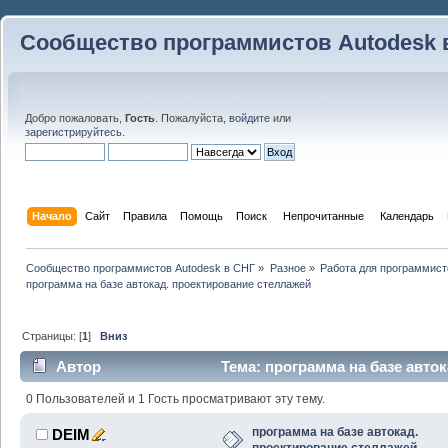
Сообщество программистов Autodesk 
Добро пожаловать,
Гость
. Пожалуйста,
войдите
или
зарегистрируйтесь
.
Начало
Сайт
Правила
Помощь
Поиск
 Непрочитанные 
Календарь
Сообщество программистов Autodesk в СНГ
»
Разное
»
Работа для программист
программа на базе автокад. проектирование стеллажей
Страницы: [
1
]
Вниз
Автор
Тема: программа на базе авто
(Прочитано 12159 раз)
0 Пользователей и 1 Гость просматривают эту тему.
программа на базе автокад.
DEIM
проектирование стеллажей