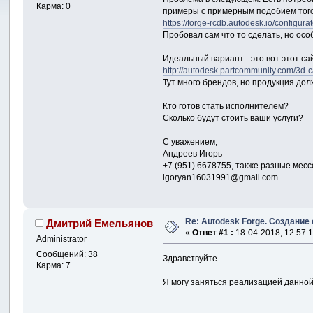
Карма: 0
примеры с примерным подобием того
https://forge-rcdb.autodesk.io/config
Пробовал сам что то сделать, но осо
Идеальный вариант - это вот этот са
http://autodesk.partcommunity.com/3d-
Тут много брендов, но продукция до
Кто готов стать исполнителем?
Сколько будут стоить ваши услуги?
С уважением,
Андреев Игорь
+7 (951) 6678755, также разные мес
igoryan16031991@gmail.com
Re: Autodesk Forge. Создание
Дмитрий Емельянов
«
Ответ #1 :
18-04-2018, 12:57:1
Administrator
Сообщений: 38
Здравствуйте.
Карма: 7
Я могу заняться реализацией данной