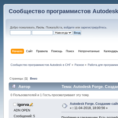
Сообщество программистов Autodesk
Добро пожаловать,
Гость
. Пожалуйста,
войдите
или
зарегистрируйтесь
.
Начало
Сайт
Правила
Помощь
Поиск
 Непрочитанные 
Календарь
Сообщество программистов Autodesk в СНГ
»
Разное
»
Работа для программ
Страницы: [
1
]
Вниз
Автор
Тема: Autodesk Forge. Созда
0 Пользователей и 1 Гость просматривают эту тему.
Autodesk Forge. Создание сай
igorva
«
:
11-04-2018, 18:00:56 »
ADN OPEN
Сообщений: 5
Проблема в следующем. Есть потребн