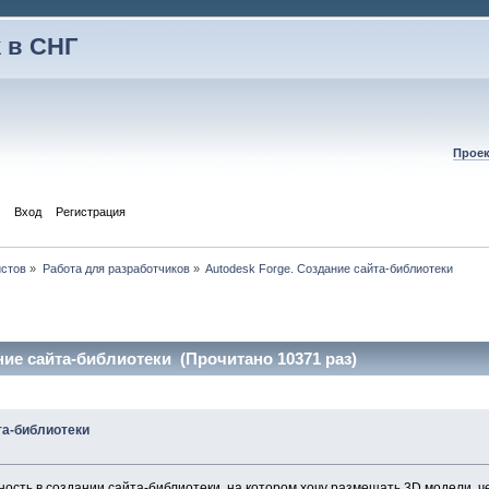
 в СНГ
Проек
Вход
Регистрация
истов
»
Работа для разработчиков
»
Autodesk Forge. Создание сайта-библиотеки
ние сайта-библиотеки (Прочитано 10371 раз)
та-библиотеки
ость в создании сайта-библиотеки, на котором хочу размещать 3D модели, ч