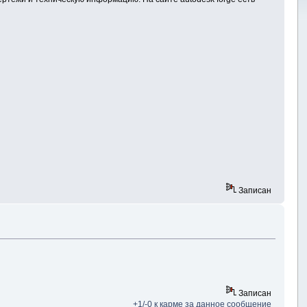
Записан
Записан
+1/-0 к карме за данное сообщение