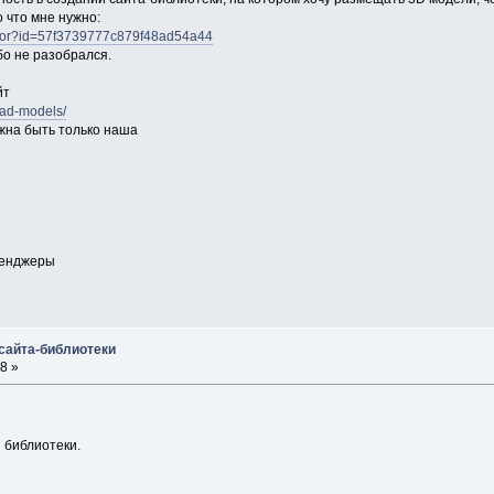
 что мне нужно:
urator?id=57f3739777c879f48ad54a44
бо не разобрался.
йт
cad-models/
лжна быть только наша
сенджеры
 сайта-библиотеки
8 »
 библиотеки.