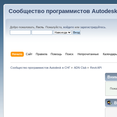
Сообщество программистов Autodesk
Добро пожаловать,
Гость
. Пожалуйста,
войдите
или
зарегистрируйтесь
.
Начало
Сайт
Правила
Помощь
Поиск
 Непрочитанные 
Календарь
Сообщество программистов Autodesk в СНГ
»
ADN Club
»
Revit API
Вним
Пожа
В