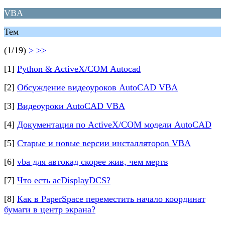
VBA
Тем
(1/19)
>
>>
[1]
Python & ActiveX/COM Autocad
[2]
Обсуждение видеоуроков AutoCAD VBA
[3]
Видеоуроки AutoCAD VBA
[4]
Документация по ActiveX/COM модели AutoCAD
[5]
Старые и новые версии инсталляторов VBA
[6]
vba для автокад скорее жив, чем мертв
[7]
Что есть acDisplayDCS?
[8]
Как в PaperSpace переместить начало координат
бумаги в центр экрана?