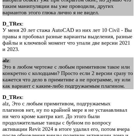
таким манипуляции вы уже проводили, других
вариантов этого глюка лично я не видел.
D_TRex
:
У меня 20 лет стажа AutoCAD из них лет 10 Civil - Вы
правы я пробовал разные варианты выделения, разные
файлы и ключевой момент что упали две версии 2021
и 2023.
alz
:
Это в любом чертеже с любым примитивом такое или
конкретно с колодцами? Просто если 2 версии сразу то
кажется что дело в примитиве а не программе, ну или
как вариант с каким-либо подгружаемым плагином.
D_TRex
:
alz, Это с любым примитивом, подгружаемых
плагинов нет, ну по крайней мере я не устанавливал
ни чего кроме кантри кит. До этого были
продолжительные танцы с бубном по вопросу
активации Revit 2024 в итоге удалил его, потом вчера
после обновления винды полетели активации дома и