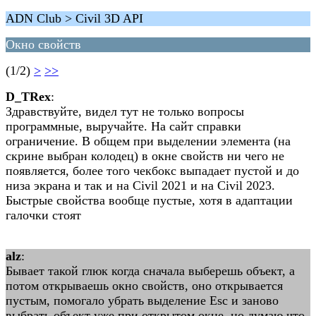
ADN Club > Civil 3D API
Окно свойств
(1/2)
>
>>
D_TRex
:
Здравствуйте, видел тут не только вопросы
программные, выручайте. На сайт справки
ограничение. В общем при выделении элемента (на
скрине выбран колодец) в окне свойств ни чего не
появляется, более того чекбокс выпадает пустой и до
низа экрана и так и на Civil 2021 и на Civil 2023.
Быстрые свойства вообще пустые, хотя в адаптации
галочки стоят
alz
:
Бывает такой глюк когда сначала выберешь объект, а
потом открываешь окно свойств, оно открывается
пустым, помогало убрать выделение Esc и заново
выбрать объект уже при открытом окне, но думаю что