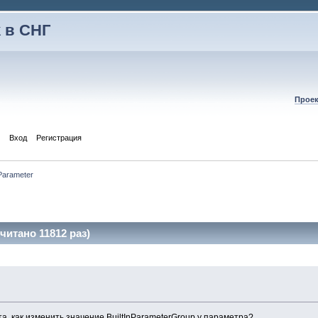
 в СНГ
Проек
Вход
Регистрация
Parameter
читано 11812 раз)
а, как изменить значение BuiltInParameterGroup у параметра?