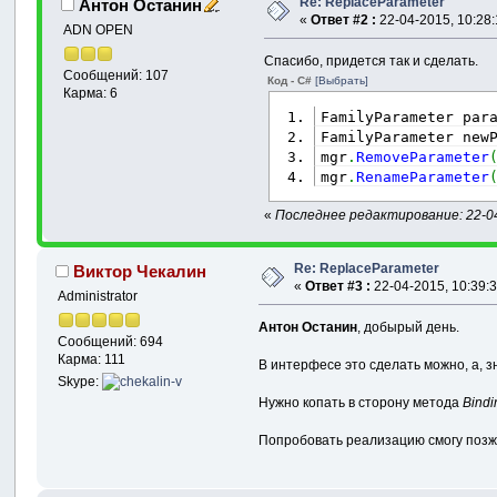
Re: ReplaceParameter
Антон Останин
«
Ответ #2 :
22-04-2015, 10:28:
ADN OPEN
Спасибо, придется так и сделать.
Сообщений: 107
Код - C#
[Выбрать]
Карма: 6
FamilyParameter par
FamilyParameter new
mgr
.
RemoveParameter
mgr
.
RenameParameter
«
Последнее редактирование: 22-04
Re: ReplaceParameter
Виктор Чекалин
«
Ответ #3 :
22-04-2015, 10:39:3
Administrator
Антон Останин
, добырый день.
Сообщений: 694
Карма: 111
В интерфесе это сделать можно, а, зн
Skype:
Нужно копать в сторону метода
Bindi
Попробовать реализацию смогу позже