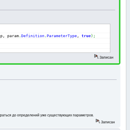
up, param
.
Definition
.
ParameterType
, 
true
)
;
Записан
обраться до определений уже существующих параметров.
Записан