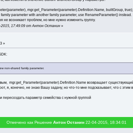
r(parameter), mgr.get_Parameter(parameter).Definition.Name, builtGroup, true)
amily parameter with another family parameter, use RenameParameter() instead.
 не возникает проблем, но мне нужно изменить группу.
-2015, 17:49:09 от Антон Останин
»
3 »
SDK:
new non-shared family parameter.
овым, mgr.get_Parameter(parameter).Definition.Name возвращает существующи
рот, я, конечно, не знаю Вашу задачу, но что-то мне подсказывает, что с эти
и пересоздать параметр семейства с нужной группой
Отмечено как Решение
Антон Останин
22-04-2015, 18:34:01