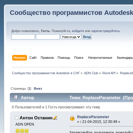
Сообщество программистов Autodesk
Добро пожаловать,
Гость
. Пожалуйста,
войдите
или
зарегистрируйтесь
.
Начало
Сайт
Правила
Помощь
Поиск
 Непрочитанные 
Календарь
Сообщество программистов Autodesk в СНГ
»
ADN Club
»
Revit API
»
Replace
Страницы: [
1
]
Вниз
Автор
Тема: ReplaceParameter (Про
0 Пользователей и 1 Гость просматривают эту тему.
ReplaceParameter
Антон Останин
«
:
21-04-2015, 12:30:49 »
ADN OPEN
Здравствуйте, подскажите, пожалуйст