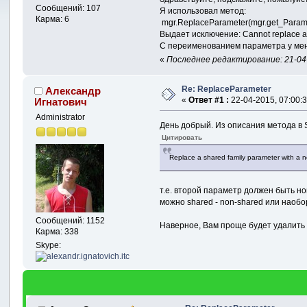
Сообщений: 107
Я использовал метод:
Карма: 6
mgr.ReplaceParameter(mgr.get_Paramete
Выдает исключение: Cannot replace a f
С переименованием параметра у меня
«
Последнее редактирование: 21-04
Re: ReplaceParameter
Александр
«
Ответ #1 :
22-04-2015, 07:00:3
Игнатович
Administrator
День добрый. Из описания метода в 
Цитировать
Replace a shared family parameter with a 
т.е. второй параметр должен быть н
можно shared - non-shared или наобо
Сообщений: 1152
Наверное, Вам проще будет удалить 
Карма: 338
Skype: