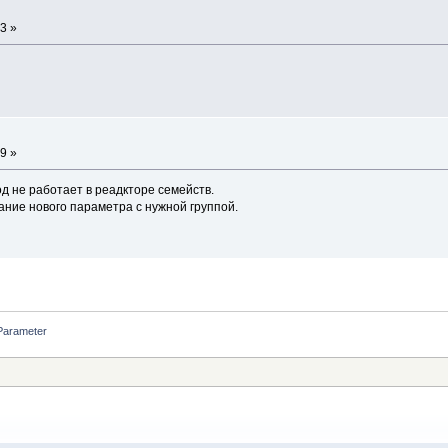
3 »
9 »
 не работает в реадкторе семейств.
ание нового параметра с нужной группой.
Parameter