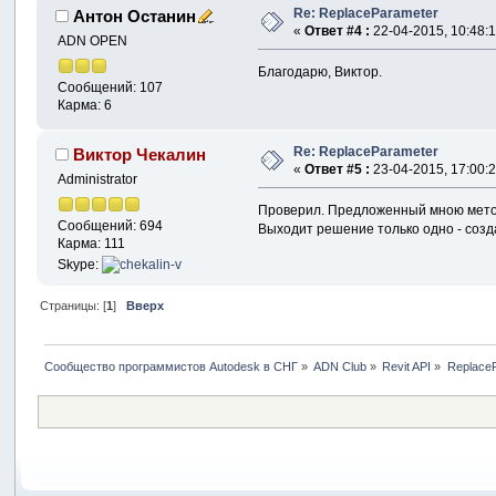
Re: ReplaceParameter
Антон Останин
«
Ответ #4 :
22-04-2015, 10:48:1
ADN OPEN
Благодарю, Виктор.
Сообщений: 107
Карма: 6
Re: ReplaceParameter
Виктор Чекалин
«
Ответ #5 :
23-04-2015, 17:00:2
Administrator
Проверил. Предложенный мною метод
Сообщений: 694
Выходит решение только одно - созд
Карма: 111
Skype:
Страницы: [
1
]
Вверх
Сообщество программистов Autodesk в СНГ
»
ADN Club
»
Revit API
»
Replace