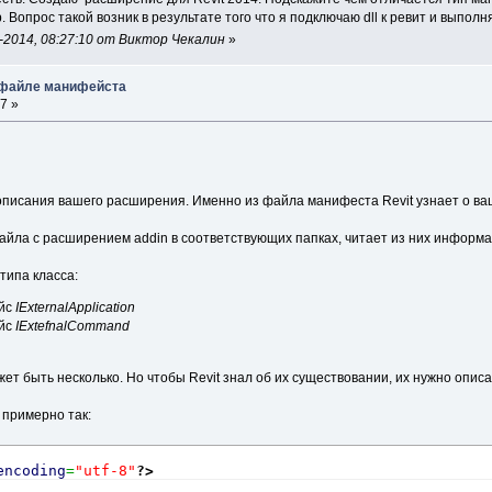
 Вопрос такой возник в результате того что я подключаю dll к ревит и выпол
-2014, 08:27:10 от Виктор Чекалин
»
в файле манифейста
7 »
писания вашего расширения. Именно из файла манифеста Revit узнает о ва
файла c расширением addin в соответствующих папках, читает из них информа
типа класса:
ейс
IExternalApplication
ейс
IExtefnalCommand
жет быть несколько. Но чтобы Revit знал об их существовании, их нужно опис
примерно так:
encoding
=
"utf-8"
?>