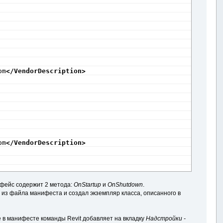
om
</VendorDescription
>
om
</VendorDescription
>
рфейс содержит 2 метода:
OnStartup
и
OnShutdown
.
ю из файла манифеста и создал экземпляр класса, описанного в
 в манифесте команды Revit добавляет на вкладку
Надстройки -