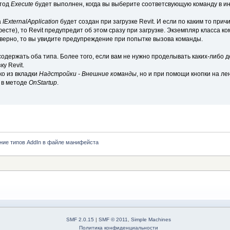
етод
Execute
будет выполнен, когда вы выберите соответсвующую команду в и
а
IExternalApplication
будет создан при загрузке Revit. И если по каким то прич
есте), то Revit предупредит об этом сразу при загрузке. Экземпляр класса 
верно, то вы увидите предупреждение при попытке вызова команды.
держать оба типа. Более того, если вам не нужно проделывать каких-либо де
ку Revit.
ко из вкладки
Надстройки - Внешние команды
, но и при помощи кнопки на л
 в методе
OnStartup
.
ние типов AddIn в файле манифейста
SMF 2.0.15
|
SMF © 2011
,
Simple Machines
Политика конфиденциальности