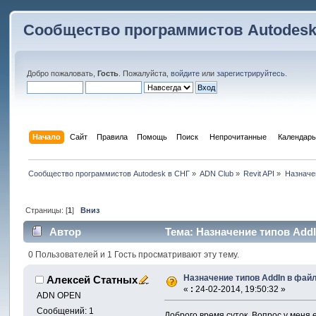
Сообщество программистов Autodesk
Добро пожаловать,
Гость
. Пожалуйста,
войдите
или
зарегистрируйтесь
.
Начало
Сайт
Правила
Помощь
Поиск
 Непрочитанные 
Календарь
Сообщество программистов Autodesk в СНГ
»
ADN Club
»
Revit API
»
Назначе
Страницы: [
1
]
Вниз
Автор
Тема: Назначение типов AddI
0 Пользователей и 1 Гость просматривают эту тему.
Назначение типов AddIn в фа
Алексей Статных
«
:
24-02-2014, 19:50:32 »
ADN OPEN
Сообщений: 1
Доброго время суток. Вопрос у меня