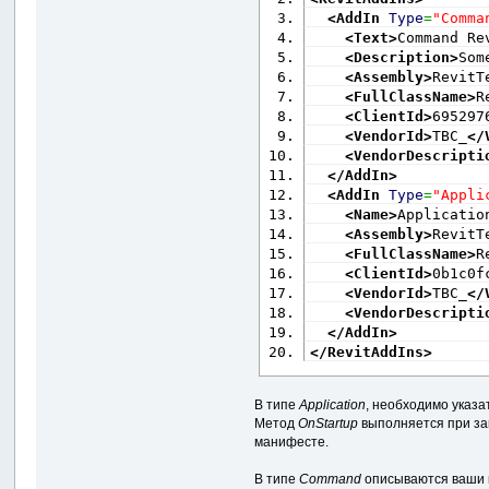
<AddIn
Type
=
"Comma
<Text
>
Command Re
<Description
>
Som
<Assembly
>
RevitT
<FullClassName
>
R
<ClientId
>
695297
<VendorId
>
TBC_
</
<VendorDescripti
</AddIn
>
<AddIn
Type
=
"Appli
<Name
>
Applicatio
<Assembly
>
RevitT
<FullClassName
>
R
<ClientId
>
0b1c0f
<VendorId
>
TBC_
</
<VendorDescripti
</AddIn
>
</RevitAddIns
>
В типе
Application
, необходимо указ
Метод
OnStartup
выполняется при зап
манифесте.
В типе
Command
описываются ваши 