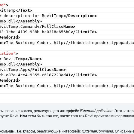
nd"
>
vitTemp
</Text
>
e description for RevitTemp
</Description
>
emp.dll
</Assembly
>
evitTemp.Command
</FullClassName
>
63-1ebd-4139-938b-bc0318a656b0
</ClientId
>
VendorId
>
on
>
The Building Coder, http://thebuildingcoder.typepad.c
cation"
>
n RevitTemp
</Name
>
emp.dll
</Assembly
>
evitTemp.App
</FullClassName
>
cb-e87e-4ce4-9355-c6187223ad41
</ClientId
>
VendorId
>
on
>
The Building Coder, http://thebuildingcoder.typepad.c
ать название класса, реализующего интерфейс
IExternalApplication
. Этот инте
уске Revit. Или если быть точнее, после того как Revit прочитал информаци
команды. Т.е. классы, реализующие интерфейс
IExternalCommand
. Описанные