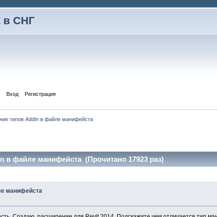
 в СНГ
Вход
Регистрация
ние типов AddIn в файле манифейста
n в файле манифейста (Прочитано 17923 раз)
йле манифейста
 есть. Создаю расширение для Revit 2014. Подскажите чем отличается тип м