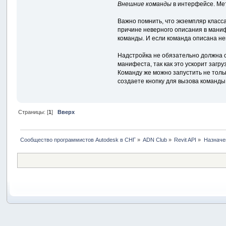
Внешние команды
в интерфейсе. М
Важно помнить, что экземпляр класс
причине неверного описания в маниф
команды. И если команда описана не
Надстройка не обязательно должна со
манифеста, так как это ускорит загруз
Команду же можно запустить не толь
создаете кнопку для вызова команды
Страницы: [
1
]
Вверх
Сообщество программистов Autodesk в СНГ
»
ADN Club
»
Revit API
»
Назначе