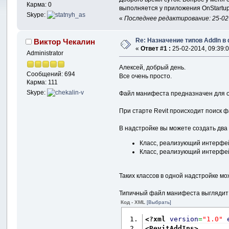
Карма: 0
выполняется у приложения OnStartup.
Skype:
«
Последнее редактирование: 25-02
Re: Назначение типов AddIn 
Виктор Чекалин
«
Ответ #1 :
25-02-2014, 09:39:0
Administrator
Алексей, добрый день.
Сообщений: 694
Все очень просто.
Карма: 111
Skype:
Файл манифеста предназначен для о
При старте Revit происходит поиск 
В надстройке вы можете создать два 
Класс, реализующий интерф
Класс, реализующий интерф
Таких классов в одной надстройке мо
Типичный файл манифеста выглядит 
Код - XML
[Выбрать]
<?xml
version
=
"1.0"
<RevitAddIns
>