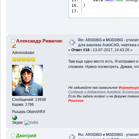
}
Re: ARXDBG и MGDDBG - утили
Александр Ривилис
для анализа AutoCAD, чертежа и 
«
Ответ #16 :
13-07-2017, 14:43:26 »
Administrator
Там еще одно место есть. Я исправил 
сложнее. Нужно посмотреть. Думаю, чт
Не забывайте про правильное
Форматиро
Создание и добавление Autodesk Screencas
Если Вы задали вопрос и на форуме появи
Сообщений: 13938
Решение
Карма: 1796
Рыцарь ObjectARX
Skype:
Re: ARXDBG и MGDDBG - утили
Дмитрий