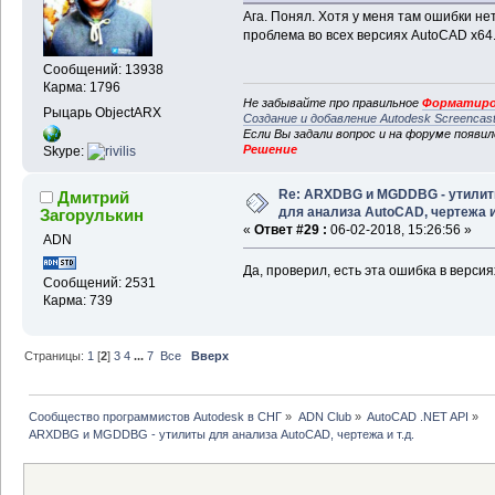
Ага. Понял. Хотя у меня там ошибки нет
проблема во всех версиях AutoCAD x64
Сообщений: 13938
Карма: 1796
Не забывайте про правильное
Форматиро
Рыцарь ObjectARX
Создание и добавление Autodesk Screencas
Если Вы задали вопрос и на форуме появи
Решение
Skype:
Re: ARXDBG и MGDDBG - утили
Дмитрий
для анализа AutoCAD, чертежа и 
Загорулькин
«
Ответ #29 :
06-02-2018, 15:26:56 »
ADN
Да, проверил, есть эта ошибка в версиях
Сообщений: 2531
Карма: 739
Страницы:
1
[
2
]
3
4
...
7
Все
Вверх
Сообщество программистов Autodesk в СНГ
»
ADN Club
»
AutoCAD .NET API
»
ARXDBG и MGDDBG - утилиты для анализа AutoCAD, чертежа и т.д.