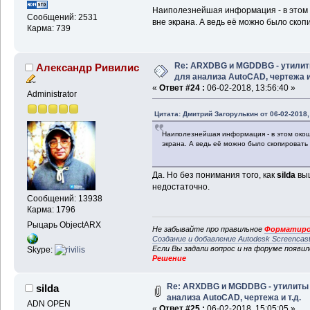
Наиполезнейшая информация - в этом ок
Сообщений: 2531
вне экрана. А ведь её можно было скопи
Карма: 739
Re: ARXDBG и MGDDBG - утили
Александр Ривилис
для анализа AutoCAD, чертежа и 
«
Ответ #24 :
06-02-2018, 13:56:40 »
Administrator
Цитата: Дмитрий Загорулькин от 06-02-2018,
Наиполезнейшая информация - в этом окошке
экрана. А ведь её можно было скопировать и
Да. Но без понимания того, как
silda
выш
недостаточно.
Сообщений: 13938
Карма: 1796
Рыцарь ObjectARX
Не забывайте про правильное
Форматиро
Создание и добавление Autodesk Screencas
Если Вы задали вопрос и на форуме появи
Skype:
Решение
Re: ARXDBG и MGDDBG - утилиты
silda
анализа AutoCAD, чертежа и т.д.
ADN OPEN
«
Ответ #25 :
06-02-2018, 15:05:05 »