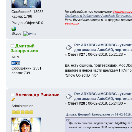
Не забывайте про правильное
Форматиро
Сообщений: 13938
Создание и добавление Autodesk Screencas
Карма: 1796
Если Вы задали вопрос и на форуме появи
Рыцарь ObjectARX
Решение
Skype:
Re: ARXDBG и MGDDBG - утили
Дмитрий
для анализа AutoCAD, чертежа и 
Загорулькин
«
Ответ #27 :
06-02-2018, 15:21:23 »
ADN
Да, есть ошибка, подтверждаю. MgdDbg -
Сообщений: 2531
диалоге в левой части щёлкаем ПКМ по
Карма: 739
"Show ObjectID info"
Re: ARXDBG и MGDDBG - утили
Александр Ривилис
для анализа AutoCAD, чертежа и 
«
Ответ #28 :
06-02-2018, 15:24:30 »
Administrator
Цитата: Дмитрий Загорулькин от 06-02-2018,
Да, есть ошибка, подтверждаю. MgdDbg -> "
левой части щёлкаем ПКМ по примитиву и в