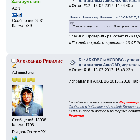
для анализа AutoCAD, чертежа и 
Загорулькин
«
Ответ #17 :
13-07-2017, 14:44:40 »
ADN
Цитата: Александр Ривилис от 13-07-2017, 1
Сообщений: 2531
Карма: 739
Там еще одно место есть. Я исправил и по
Спасибо! Проверил - работает как надо
«
Последнее редактирование: 13-07-20
Re: ARXDBG и MGDDBG - утили
Александр Ривилис
для анализа AutoCAD, чертежа и 
«
Ответ #18 :
13-07-2017, 15:48:23 »
Administrator
Исправил и в ARXDBG 2015...2018. Так
Не забывайте про правильное
Форматиро
Создание и добавление Autodesk Screencas
Если Вы задали вопрос и на форуме появи
Решение
Сообщений: 13938
Карма: 1796
Рыцарь ObjectARX