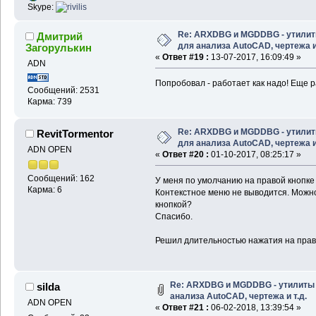
Skype:
Re: ARXDBG и MGDDBG - утили
Дмитрий
для анализа AutoCAD, чертежа и 
Загорулькин
«
Ответ #19 :
13-07-2017, 16:09:49 »
ADN
Попробовал - работает как надо! Еще р
Сообщений: 2531
Карма: 739
Re: ARXDBG и MGDDBG - утили
RevitTormentor
для анализа AutoCAD, чертежа и 
ADN OPEN
«
Ответ #20 :
01-10-2017, 08:25:17 »
Сообщений: 162
У меня по умолчанию на правой кнопке
Карма: 6
Контекстное меню не выводится. Можно
кнопкой?
Спасибо.
Решил длительностью нажатия на праву
Re: ARXDBG и MGDDBG - утилиты
silda
анализа AutoCAD, чертежа и т.д.
ADN OPEN
«
Ответ #21 :
06-02-2018, 13:39:54 »