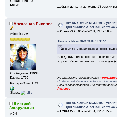
Сообщений: 23
Карма: 1
Добрый день, на автокаде 18 версии вы
Re: ARXDBG и MGDDBG - утили
Александр Ривилис
для анализа AutoCAD, чертежа и 
«
Ответ #22 :
06-02-2018, 13:42:58 »
Administrator
Цитата: silda от 06-02-2018, 13:39:54
Добрый день, на автокаде 18 версии выдае
Всегда или только с конкретным прими
Хорошо бы видео как это происходит (ка
Сообщений: 13938
Карма: 1796
Не забывайте про правильное
Форматиро
Создание и добавление Autodesk Screencas
Рыцарь ObjectARX
Если Вы задали вопрос и на форуме появи
Решение
Skype:
Re: ARXDBG и MGDDBG - утили
Дмитрий
для анализа AutoCAD, чертежа и 
Загорулькин
«
Ответ #23 :
06-02-2018, 13:54:15 »
ADN