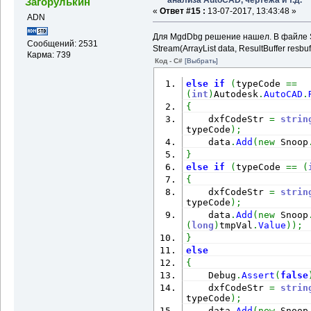
Загорулькин
«
Ответ #15 :
13-07-2017, 13:43:48 »
ADN
Для MgdDbg решение нашел. В файле Sn
Сообщений: 2531
Stream(ArrayList data, ResultBuffer resb
Карма: 739
Код - C#
[Выбрать]
else
if
(
typeCode 
==
(
int
)
Autodesk
.
AutoCAD
.
{
    dxfCodeStr 
=
strin
typeCode
)
;
    data
.
Add
(
new
 Snoop
}
else
if
(
typeCode 
==
(
{
    dxfCodeStr 
=
strin
typeCode
)
;
    data
.
Add
(
new
 Snoop
(
long
)
tmpVal
.
Value
)
)
;
}
else
{
    Debug
.
Assert
(
false
    dxfCodeStr 
=
strin
typeCode
)
;
    data
.
Add
(
new
 Snoop