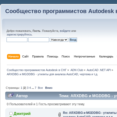
Сообщество программистов Autodesk 
Добро пожаловать,
Гость
. Пожалуйста,
войдите
или
зарегистрируйтесь
.
Начало
Сайт
Правила
Помощь
Поиск
 Непрочитанные 
Календарь
Сообщество программистов Autodesk в СНГ
»
ADN Club
»
AutoCAD .NET API
»
ARXDBG и MGDDBG - утилиты для анализа AutoCAD, чертежа и т.д.
Страницы:
1
[
2
]
3
4
...
7
Все
Вниз
Автор
Тема: ARXDBG и MGDDBG - ут
и т.д. (Прочитано 518424 раз)
0 Пользователей и 1 Гость просматривают эту тему.
Re: ARXDBG и MGDDBG - утилиты
Дмитрий
анализа AutoCAD, чертежа и т.д.