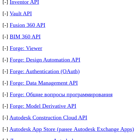
[-]
Inventor API
[-]
Vault API
[-]
Fusion 360 API
[-]
BIM 360 API
[-]
Forge: Viewer
[-]
Forge: Design Automation API
[-]
Forge: Authentication (OAuth)
[-]
Forge: Data Management API
[-]
Forge: Общие вопросы программирования
[-]
Forge: Model Derivative API
[-]
Autodesk Construction Cloud API
[-]
Autodesk App Store (ранее Autodesk Exchange Apps)