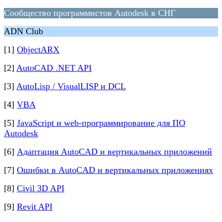
Сообщество программистов Autodesk в СНГ
ADN Club
[1]
ObjectARX
[2]
AutoCAD .NET API
[3]
AutoLisp / VisualLISP и DCL
[4]
VBA
[5]
JavaScript и web-программирование для ПО
Autodesk
[6]
Адаптация AutoCAD и вертикальных приложений
[7]
Ошибки в AutoCAD и вертикальных приложениях
[8]
Civil 3D API
[9]
Revit API