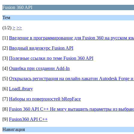
Fusion 360 API
Тем
(1/2)
>
>>
[1]
Введение в программирование для Fusion 360 на русском яз
[2]
Вводный видеокурс Fusion API
[3]
Полезные ссылки по теме Fusion 360 API
[4]
Ошибка при создании Add-In
[5]
Открылась регистрация на онлайн-хакатон Autodesk Forge и 
[6]
LoadLibrary
[7]
Наборы из поверхностей bRepFace
[8]
Fusion 360 API C++ Не могу вытащить параметры из выбран
[9]
Fusion360 API C++
Навигация