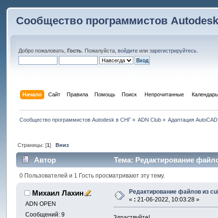
Сообщество программистов Autodesk
Добро пожаловать,
Гость
. Пожалуйста,
войдите
или
зарегистрируйтесь
.
Начало
Сайт
Правила
Помощь
Поиск
 Непрочитанные 
Календарь
Сообщество программистов Autodesk в СНГ
»
ADN Club
»
Адаптация AutoCAD
Страницы: [
1
]
Вниз
Автор
Тема: Редактирование файлов
0 Пользователей и 1 Гость просматривают эту тему.
Редактирование файлов из cu
Михаил Лахин
«
:
21-06-2022, 10:03:28 »
ADN OPEN
Сообщений: 9
Здраствуйте!