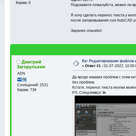
Карма: 0
Подскажите пожалуйста, можно ли вр
Я хочу сделать перенос текста у кно
после запаковывания cuix AutoCAD у
Заранее спасибо!
Re: Редактирование файлов и
Дмитрий
«
Ответ #1 :
01-07-2022, 10:00:
Загорулькин
ADN
Да вроде никаких проблем с этим нет
без проблем.
Сообщений: 2531
Кстати, перенос текста кнопки можн
Карма: 739
P.S. Спецсимвол:
\n