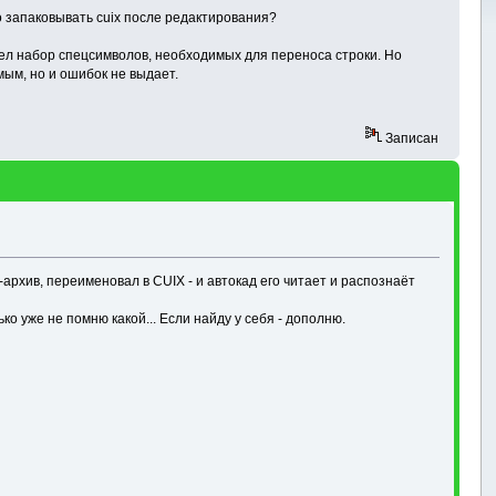
о запаковывать cuix после редактирования?
ашел набор спецсимволов, необходимых для переноса строки. Но
мым, но и ошибок не выдает.
Записан
P-архив, переименовал в CUIX - и автокад его читает и распознаёт
о уже не помню какой... Если найду у себя - дополню.