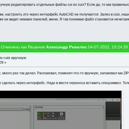
учную редактировать отдельные файлы cui из cuix? Если да, то как правильн
пки, настроить это через интерфейс AutoCAD не получается. Залез в cuix, н
же не видит никаких панелей, меню. Я так понимаю файл становится нечитае
Отмечено как Решение
Александр Ривилис
04-07-2022, 19:24:39
з cuix вручную
09 »
, много раз так делал. Распаковал, поменял что-то вручную, запаковал как ZI
о сделать через интерфейс. Надо в месте переноса вставить спецсимвол. Тольк