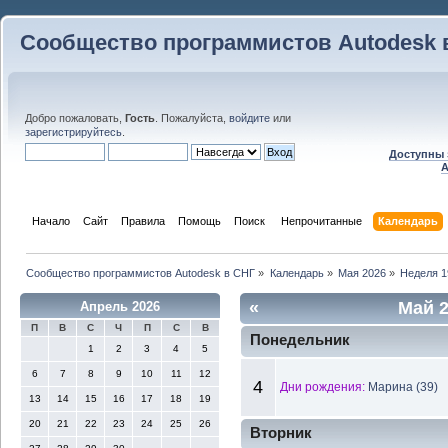
Сообщество программистов Autodesk 
Добро пожаловать,
Гость
. Пожалуйста,
войдите
или
зарегистрируйтесь
.
Доступны 
A
Начало
Сайт
Правила
Помощь
Поиск
 Непрочитанные 
Календарь
Сообщество программистов Autodesk в СНГ
»
Календарь
»
Мая 2026
»
Неделя 1
«
Май 
Апрель 2026
П
В
С
Ч
П
С
В
Понедельник
1
2
3
4
5
6
7
8
9
10
11
12
4
Дни рождения:
Марина (39)
13
14
15
16
17
18
19
20
21
22
23
24
25
26
Вторник