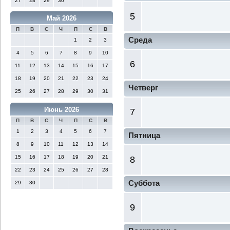
27
28
29
30
5
Май 2026
П
В
С
Ч
П
С
В
Среда
1
2
3
4
5
6
7
8
9
10
6
11
12
13
14
15
16
17
18
19
20
21
22
23
24
Четверг
25
26
27
28
29
30
31
Июнь 2026
7
П
В
С
Ч
П
С
В
1
2
3
4
5
6
7
Пятница
8
9
10
11
12
13
14
15
16
17
18
19
20
21
8
22
23
24
25
26
27
28
Суббота
29
30
9