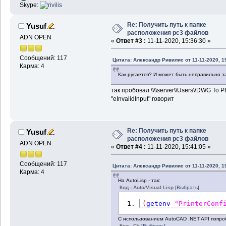
Skype:
Re: Получить путь к папке
Yusuf
расположения pc3 файлов
ADN OPEN
«
Ответ #3 :
11-11-2020, 15:36:30 »
Сообщений: 117
Цитата: Александр Ривилис от 11-11-2020, 1
Карма: 4
Как ругается? И может быть неправильно за
так пробовал \\\\server\\Users\\DWG To P
"eInvalidInput" говорит
Re: Получить путь к папке
Yusuf
расположения pc3 файлов
ADN OPEN
«
Ответ #4 :
11-11-2020, 15:41:05 »
Сообщений: 117
Цитата: Александр Ривилис от 11-11-2020, 1
Карма: 4
На AutoLisp - так:
Код - Auto/Visual Lisp
[Выбрать]
(
getenv
"PrinterConf
С использованием AutoCAD .NET API попроб
Код - C#
[Выбрать]