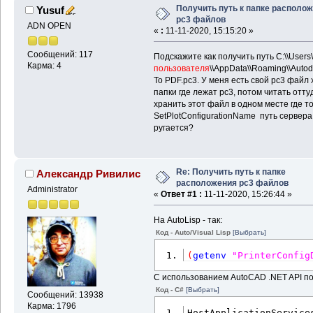
Получить путь к папке располо
Yusuf
pc3 файлов
ADN OPEN
«
:
11-11-2020, 15:15:20 »
Сообщений: 117
Подскажите как получить путь C:\\Users\
Карма: 4
пользователя
\\AppData\\Roaming\\Autod
To PDF.pc3. У меня есть свой pc3 файл 
папки где лежат pc3, потом читать отт
хранить этот файл в одном месте где т
SetPlotConfigurationName путь сервера
ругается?
Re: Получить путь к папке
Александр Ривилис
расположения pc3 файлов
Administrator
«
Ответ #1 :
11-11-2020, 15:26:44 »
На AutoLisp - так:
Код - Auto/Visual Lisp
[Выбрать]
(
getenv
"PrinterConfig
С использованием AutoCAD .NET API по
Код - C#
[Выбрать]
Сообщений: 13938
Карма: 1796
HostApplicationService