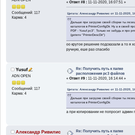
ADN OPEN
«
Ответ #8 :
11-11-2020, 16:07:51 »
Сообщений: 117
Цитата: Александр Ривилис от 11-11-2020, 1
Карма: 4
Дальше при загрузке своей сборки ты лезеш
каталогов в PrinterConfigDir. Ну а в своей
PDF - Yusuf.pc3". Только не забудь и про p
(getenv "PrinterDescDir")
оо крутое решение подсказали а то я х
ручную, еше раз спасибо
Re: Получить путь к папке
Yusuf
расположения pc3 файлов
ADN OPEN
«
Ответ #9 :
11-11-2020, 16:14:44 »
Сообщений: 117
Цитата: Александр Ривилис от 11-11-2020, 1
Карма: 4
Дальше при загрузке своей сборки ты лезеш
каталогов в PrinterConfigDir.
а при копировании не попросит админ 
Re: Получить путь к папке
Александр Ривилис