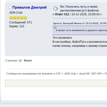
Re: Получить путь к папке
Привалов Дмитрий
расположения pc3 файлов
ADN Club
«
Ответ #12 :
19-12-2025, 10:00:43 »
Сообщений: 571
Цитата: Валерий Ивлев от 15-12-2025, 16:08
Карма: 122
А может есть возможность держать принтер
Это возможно.
В настройках, Файл/Путь к вспомогате
папки поиска, например к своему плагин
Страницы: [
1
]
Вверх
Сообщество программистов Autodesk в СНГ
»
ADN Club
»
AutoCAD .NET API
»
П