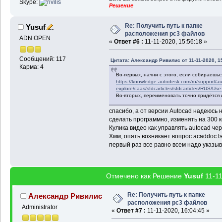
Skype:
Решение
Re: Получить путь к папке
Yusuf
расположения pc3 файлов
ADN OPEN
«
Ответ #6 :
11-11-2020, 15:56:18 »
Сообщений: 117
Цитата: Александр Ривилис от 11-11-2020, 1
Карма: 4
Во-первых, начни с этого, если собираешь
https://knowledge.autodesk.com/ru/support/au
explore/caas/sfdcarticles/sfdcarticles/RUS/Use-
Во-вторых, переименовать точно придётся 
спасибо, а от версии Autocad надеюсь 
сделать программно, изменять на 300 
Кулика видео как управлять autocad чер
Хмм, опять возникает вопрос acaddoc.l
первый раз все равно всем надо указыв
Отмечено как Решение
Yusuf
11-11
Re: Получить путь к папке
Александр Ривилис
расположения pc3 файлов
Administrator
«
Ответ #7 :
11-11-2020, 16:04:45 »