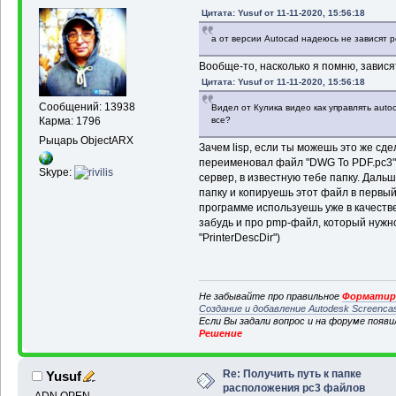
Цитата: Yusuf от 11-11-2020, 15:56:18
а от версии Autocad надеюсь не зависят 
Вообще-то, насколько я помню, завися
Цитата: Yusuf от 11-11-2020, 15:56:18
Сообщений: 13938
Видел от Кулика видео как управлять auto
все?
Карма: 1796
Рыцарь ObjectARX
Зачем lisp, если ты можешь это же сд
переименовал файл "DWG To PDF.pc3" в
Skype:
сервер, в известную тебе папку. Дальш
папку и копируешь этот файл в первый и
программе используешь уже в качестве
забудь и про pmp-файл, который нужно 
"PrinterDescDir")
Не забывайте про правильное
Форматиро
Создание и добавление Autodesk Screenca
Если Вы задали вопрос и на форуме появ
Решение
Re: Получить путь к папке
Yusuf
расположения pc3 файлов