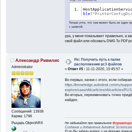
HostApplicationServi
ble
(
"PrinterConfigDi
Только учти, что там может быть не один пу
с запятой.
ура, у меня показывает правильно, а ка
свой файл или обозвать DWG To PDF.pc3
Re: Получить путь к папке
Александр Ривилис
расположения pc3 файлов
Administrator
«
Ответ #5 :
11-11-2020, 15:45:57 »
Во-первых, начни с этого, если собира
https://knowledge.autodesk.com/ru/suppor
explore/caas/sfdcarticles/sfdcarticles/RUS
Во-вторых, переименовать точно придё
найден.
Сообщений: 13938
Карма: 1796
Рыцарь ObjectARX
Не забывайте про правильное
Форматиро
Создание и добавление Autodesk Screencas
Если Вы задали вопрос и на форуме появи