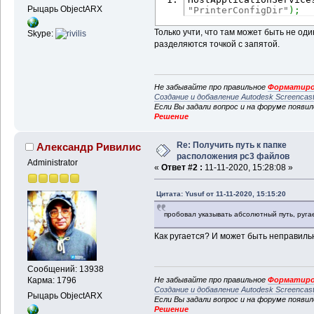
Рыцарь ObjectARX
"PrinterConfigDir"
)
;
Только учти, что там может быть не один
Skype:
разделяются точкой с запятой.
Не забывайте про правильное
Форматиро
Создание и добавление Autodesk Screencas
Если Вы задали вопрос и на форуме появи
Решение
Re: Получить путь к папке
Александр Ривилис
расположения pc3 файлов
Administrator
«
Ответ #2 :
11-11-2020, 15:28:08 »
Цитата: Yusuf от 11-11-2020, 15:15:20
пробовал указывать абсолютный путь, руга
Как ругается? И может быть неправильн
Сообщений: 13938
Не забывайте про правильное
Форматиро
Карма: 1796
Создание и добавление Autodesk Screencas
Рыцарь ObjectARX
Если Вы задали вопрос и на форуме появи
Решение