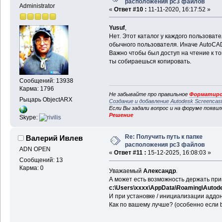
расположения pc3 файлов
Administrator
«
Ответ #10 :
11-11-2020, 16:17:52 »
Yusuf
,
Нет. Этот каталог у каждого пользоват
обычного пользователя. Иначе AutoCAD
Важно чтобы был доступ на чтение к т
ты собираешься копировать.
Сообщений: 13938
Карма: 1796
Не забывайте про правильное
Форматиро
Рыцарь ObjectARX
Создание и добавление Autodesk Screencas
Если Вы задали вопрос и на форуме появи
Решение
Skype:
Re: Получить путь к папке
Валерий Ивлев
расположения pc3 файлов
ADN OPEN
«
Ответ #11 :
15-12-2025, 16:08:03 »
Сообщений: 13
Карма: 0
Уважаемый
Александр
.
А может есть возможность держать при
c:\Users\xxxx\AppData\Roaming\Autodes
И при установке / инициализации аддона
Как по вашему лучше? (особенно если