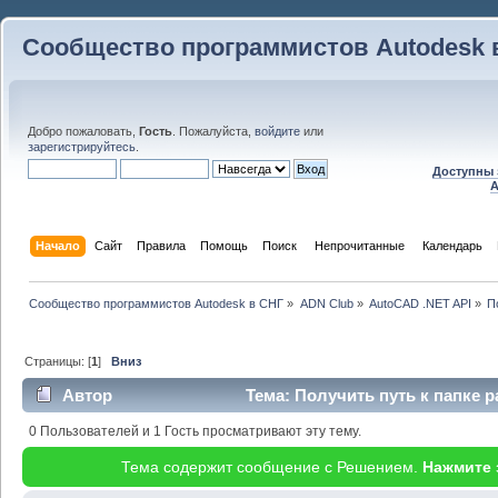
Сообщество программистов Autodesk 
Добро пожаловать,
Гость
. Пожалуйста,
войдите
или
зарегистрируйтесь
.
Доступны 
A
Начало
Сайт
Правила
Помощь
Поиск
 Непрочитанные 
Календарь
Сообщество программистов Autodesk в СНГ
»
ADN Club
»
AutoCAD .NET API
»
П
Страницы: [
1
]
Вниз
Автор
Тема: Получить путь к папке 
33217 раз)
0 Пользователей и 1 Гость просматривают эту тему.
Тема содержит сообщение с Решением.
Нажмите 