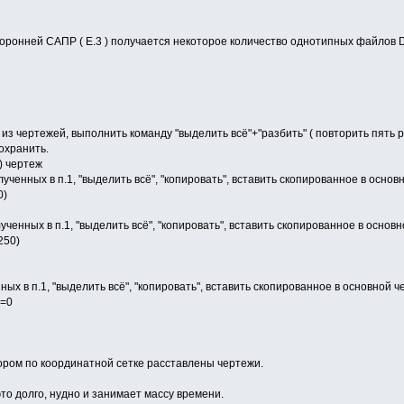
оронней САПР ( Е.3 ) получается некоторое количество однотипных файлов 
 из чертежей, выполнить команду "выделить всё"+"разбить" ( повторить пять 
Сохранить.
 ) чертеж
лученных в п.1, "выделить всё", "копировать", вставить скопированное в осно
0)
лученных в п.1, "выделить всё", "копировать", вставить скопированное в осно
250)
нных в п.1, "выделить всё", "копировать", вставить скопированное в основной
у=0
ором по координатной сетке расставлены чертежи.
это долго, нудно и занимает массу времени.