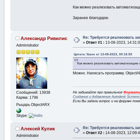
Как можно реализовать автоматизац
Заранее благодарю.
Re: Требуется реализовать 
Александр Ривилис
«
Ответ #1 :
13-08-2023, 14:31:0
Administrator
Цитата: Ibase от 13-08-2023, 00:16:55
Как можно реализовать автоматизацию с
Можно. Написать программу. ObjectA
Не забывайте про правильное
Формати
Сообщений: 13938
Создание и добавление Autodesk Screenc
Карма: 1796
Если Вы задали вопрос и на форуме поя
Рыцарь ObjectARX
Skype:
Re: Требуется реализовать 
Алексей Кулик
«
Ответ #2 :
14-08-2023, 12:09:4
Administrator