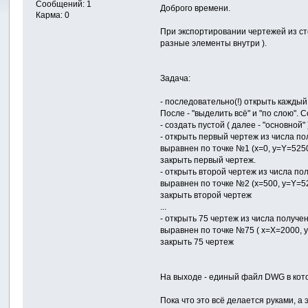
Сообщений: 1
Доброго времени.
Карма: 0
При экспортировании чертежей из ст
разные элементы внутри ).
Задача:
- последовательно(!) открыть каждый
После - "выделить всё" и "по слою". 
- создать пустой ( далее - "основной"
- открыть первый чертеж из числа по
выравнен по точке №1 (x=0, y=Y=525
закрыть первый чертеж.
- открыть второй чертеж из числа по
выравнен по точке №2 (x=500, y=Y=5
закрыть второй чертеж
...
- открыть 75 чертеж из числа получе
выравнен по точке №75 ( х=Х=2000, 
закрыть 75 чертеж
На выходе - единый файл DWG в кот
Пока что это всё делается руками, а 