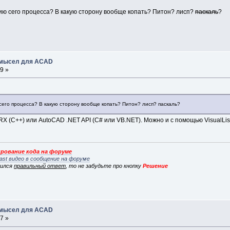
ию сего процесса? В какую сторону вообще копать? Питон? лисп?
паскаль
?
замысел для ACAD
9 »
его процесса? В какую сторону вообще копать? Питон? лисп? паскаль?
RX (C++) или AutoCAD .NET API (C# или VB.NET). Можно и с помощью VisualLi
рование кода на форуме
ast видео в сообщение на форуме
вился
правильный ответ
, то не забудьте про кнопку
Решение
замысел для ACAD
7 »