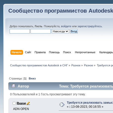
Сообщество программистов Autodesk
Добро пожаловать,
Гость
. Пожалуйста,
войдите
или
зарегистрируйтесь
.
Начало
Сайт
Правила
Помощь
Поиск
 Непрочитанные 
Календарь
Сообщество программистов Autodesk в СНГ
»
Разное
»
Разное
»
Требуется р
Страницы: [
1
]
Вниз
Автор
Тема: Требуется реализоват
0 Пользователей и 1 Гость просматривают эту тему.
Требуется реализовать замы
Ibase
«
:
13-08-2023, 00:16:55 »
ADN OPEN