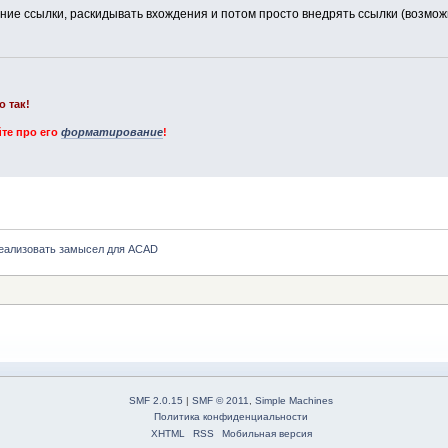
шние ссылки, раскидывать вхождения и потом просто внедрять ссылки (возмо
о так!
те про его
форматирование
!
еализовать замысел для ACAD
SMF 2.0.15
|
SMF © 2011
,
Simple Machines
Политика конфиденциальности
XHTML
RSS
Мобильная версия