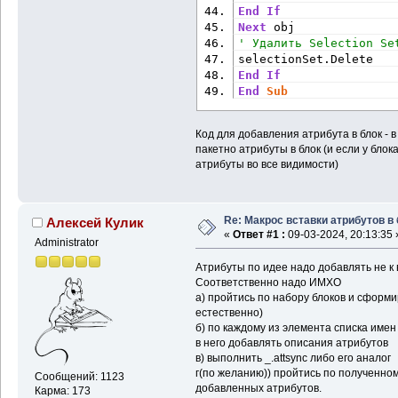
End
If
Next
 obj
' Удалить Selection Se
selectionSet.Delete
End
If
End
Sub
Код для добавления атрибута в блок - в
пакетно атрибуты в блок (и если у блок
атрибуты во все видимости)
Re: Макрос вставки атрибутов в
Алексей Кулик
«
Ответ #1 :
09-03-2024, 20:13:35 
Administrator
Атрибуты по идее надо добавлять не к 
Соответственно надо ИМХО
а) пройтись по набору блоков и сформи
естественно)
б) по каждому из элемента списка имен 
в него добавлять описания атрибутов
в) выполнить _.attsync либо его аналог
г(по желанию)) пройтись по полученному
Сообщений: 1123
добавленных атрибутов.
Карма: 173