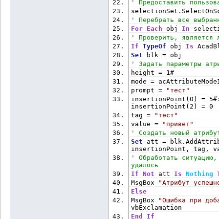
' Предоставить пользов
selectionSet.SelectOnS
' Перебрать все выбран
For
Each
 obj 
In
 select
' Проверить, является 
If
TypeOf
 obj 
Is
 AcadB
Set
 blk = obj
' Задать параметры атр
height = 1#
mode = acAttributeMode
prompt = 
"тест"
insertionPoint(0) = 5#
insertionPoint(2) = 0
tag = 
"тест"
value = 
"привет"
' Создать новый атрибу
Set
 att = blk.AddAttri
insertionPoint, tag, v
' Обработать ситуацию,
удалось
If
Not
 att 
Is
Nothing
MsgBox 
"Атрибут успешн
Else
MsgBox 
"Ошибка при доб
vbExclamation
End
If