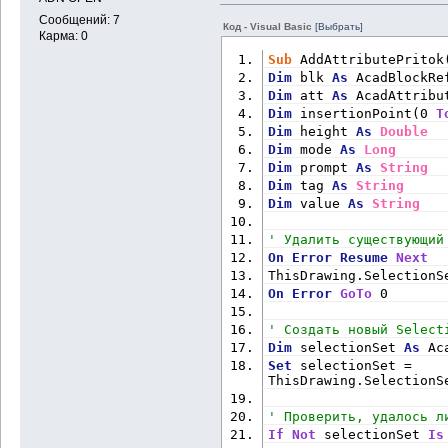
Сообщений: 7
Код - Visual Basic
[Выбрать]
Карма: 0
Sub
 AddAttributePritok
Dim
 blk 
As
 AcadBlockRe
Dim
 att 
As
 AcadAttribu
Dim
 insertionPoint(0 
T
Dim
 height 
As
Double
Dim
 mode 
As
Long
Dim
 prompt 
As
String
Dim
 tag 
As
String
Dim
 value 
As
String
' Удалить существующий
On
Error
Resume
Next
ThisDrawing.SelectionS
On
Error
GoTo
 0
' Создать новый Select
Dim
 selectionSet 
As
 Ac
Set
 selectionSet = 
ThisDrawing.SelectionS
' Проверить, удалось л
If
Not
 selectionSet 
Is