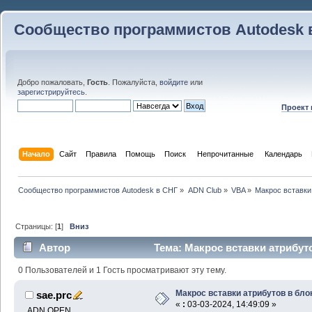
Сообщество программистов Autodesk 
Добро пожаловать,
Гость
. Пожалуйста,
войдите
или
зарегистрируйтесь
.
Проект
Начало
Сайт
Правила
Помощь
Поиск
 Непрочитанные 
Календарь
Сообщество программистов Autodesk в СНГ
»
ADN Club
»
VBA
»
Макрос вставки
Страницы: [
1
]
Вниз
Автор
Тема: Макрос вставки атрибуто
0 Пользователей и 1 Гость просматривают эту тему.
Макрос вставки атрибутов в бло
sae.prc
«
:
03-03-2024, 14:49:09 »
ADN OPEN