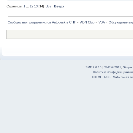
Страницы:
1
...
12
13
[
14
]
Все
Вверх
                BlockS
'Задаем масштаб по X в
                BlockS
'Задаем масштаб по Y в
Сообщество программистов Autodesk в СНГ
»
ADN Club
»
VBA
»
Обсуждение ви
                BlockS
'Задаем масштаб по Z в
                Rotati
блока равным нулю
Set
 ac
acadDoc.ModelSpace.Ins
BlockName, BlockScale.
SMF 2.0.15
|
SMF © 2011
,
Simple
RotationAngle * 0.0174
Политика конфиденциальн
                acadBl
XHTML
RSS
Мобильная ве
'Устанавливаем нулево
End
If
'Получаем атрибуты бло
For
Ea
'Циклом проходим по вс
Se
'Открываем портфель ат
                      