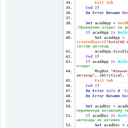
Exit
Sub
End
If
On
Error
Resume
Ne
Set
 acadApp = 
GetO
'Проверяем открыт ли а
If
 acadApp 
Is
Noth
Set
 acadApp = 
CreateObject
(
"AutoCAD.
сессию автокад
        acadApp.Visibl
End
If
If
 acadApp 
Is
Noth
открыт
        MsgBox 
"Извини
автокад"
, vbCritical, 
Exit
Sub
End
If
On
Error
GoTo
 0 
'Е
On
Error
Resume
Ne
Set
 acadDoc = acad
переменную активному ч
If
 acadDoc 
Is
Noth
автокада не активен
Set
 acadDoc = 