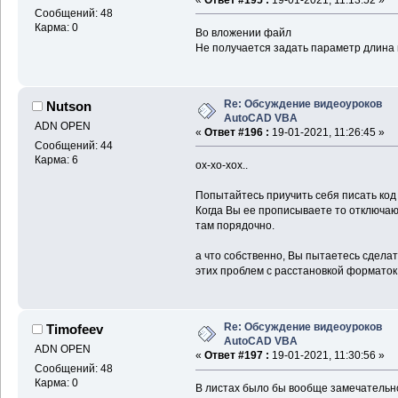
Сообщений: 48
Карма: 0
Во вложении файл
Не получается задать параметр длина 
Re: Обсуждение видеоуроков
Nutson
AutoCAD VBA
ADN OPEN
«
Ответ #196 :
19-01-2021, 11:26:45 »
Сообщений: 44
Карма: 6
ох-хо-хох..
Попытайтесь приучить себя писать код 
Когда Вы ее прописываете то отключают
там порядочно.
а что собственно, Вы пытаетесь сделат
этих проблем с расстановкой форматок
Re: Обсуждение видеоуроков
Timofeev
AutoCAD VBA
ADN OPEN
«
Ответ #197 :
19-01-2021, 11:30:56 »
Сообщений: 48
Карма: 0
В листах было бы вообще замечательно