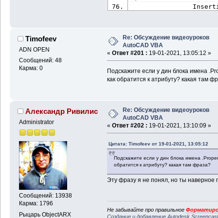
                Insert
i).value
                Insert
i).value
Re: Обсуждение видеоуроков
Timofeev
'Задае
AutoCAD VBA
                BlockS
ADN OPEN
«
Ответ #201 :
19-01-2021, 13:05:12 »
                BlockS
Сообщений: 48
                BlockS
Карма: 0
Подскажите если у дин блока имена .P
'Задае
как обратится к атрибуту? какая там ф
                Rotati
Set
 at
acadBlock.AddAttribute
tag, value) 
' ошибка №
Re: Обсуждение видеоуроков
Александр Ривилис
Set
 ac
AutoCAD VBA
acadDoc.ModelSpace.Ins
Administrator
«
Ответ #202 :
19-01-2021, 13:10:09 »
BlockName, BlockScale.
RotationAngle * 0.0174
Цитата: Timofeev от 19-01-2021, 13:05:12
End
If
                varAtt
Подскажите если у дин блока имена .Prope
                varAtt
обратится к атрибуту? какая там фраза?
.Range(
"L"
 & i).value
                varAtt
Эту фразу я не понял, но ты наверное г
.Range(
"M"
 & i).value
                varAtt
Сообщений: 13938
.Range(
"N"
 & i).value 
Карма: 1796
Не забывайте про правильное
Форматиро
                varAttributes(3).TextString = 
Рыцарь ObjectARX
Создание и добавление Autodesk Screencas