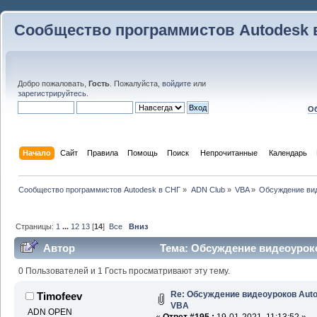
Сообщество программистов Autodesk 
Добро пожаловать,
Гость
. Пожалуйста,
войдите
или
зарегистрируйтесь
.
Об
Начало
Сайт
Правила
Помощь
Поиск
 Непрочитанные 
Календарь
Сообщество программистов Autodesk в СНГ
»
ADN Club
»
VBA
»
Обсуждение ви
Страницы:
1
...
12
13
[
14
]
Все
Вниз
Автор
Тема: Обсуждение видеоурок
раз)
0 Пользователей и 1 Гость просматривают эту тему.
Re: Обсуждение видеоуроков Au
Timofeev
VBA
ADN OPEN
«
Ответ #195 :
19-01-2021, 11:13:52 »