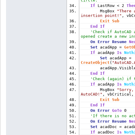
circle.
If
 LastRow < 2 
The
        MsgBox 
"There 
insertion point!"
, vbC
Exit
Sub
End
If
'Check if AutoCAD 
opened create a new in
On
Error
Resume
Ne
Set
 acadApp = 
GetO
If
 acadApp 
Is
Noth
Set
 acadApp = 
CreateObject
(
"AutoCAD.
        acadApp.Visibl
End
If
'Check (again) if 
If
 acadApp 
Is
Noth
        MsgBox 
"Sorry,
AutoCAD!"
, vbCritical,
Exit
Sub
End
If
On
Error
GoTo
 0
'If there is no ac
On
Error
Resume
Ne
Set
 acadDoc = acad
If
 acadDoc 
Is
Noth