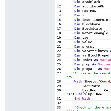
Dim
 acadBlock     
Dim
 attributeObj  
Dim
 LastRow       
Dim
 i             
Dim
 InsertionPoint
Dim
 BlockName     
Dim
 BlockScale    
Dim
 RotationAngle 
Dim
 tag           
Dim
 value         
Dim
 prompt        
Dim
 varAttributes 
Dim
 varBlockProper
Dim
 Index 
As
Varia
Dim
 prop 
As
Varian
Dim
 propatr 
As
Var
'Activate the coord
row.
With
 Sheets(
"Coord
        .Activate
"A"
).
End
(xlUp).Row
End
With
'Check if there ar