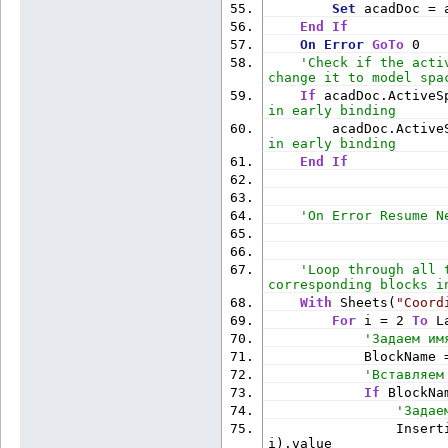
Set
 acadDoc = 
End
If
On
Error
GoTo
 0
'Check if the acti
change it to model spa
If
 acadDoc.ActiveS
in early binding
        acadDoc.Active
in early binding
End
If
'On Error Resume N
'Loop through all 
corresponding blocks i
With
 Sheets(
"Coord
For
 i = 2 
To
 L
'Задаем им
            BlockName 
'Вставляем
If
 BlockNa
'Задае
                Inser
i).value