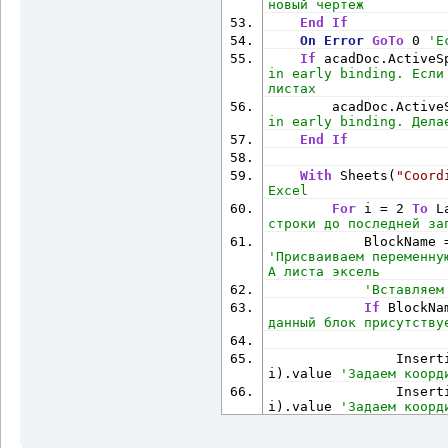
новый чертеж
End
If
On
Error
GoTo
 0 
'Е
If
 acadDoc.ActiveS
in early binding. Если
листах
        acadDoc.Active
in early binding. Дела
End
If
With
 Sheets(
"Coord
Excel
For
 i = 2 
To
 L
строки до последней за
            BlockName 
'Присваиваем переменну
А листа эксель
'Вставляем
If
 BlockNa
данный блок присутству
                Insert
i).value 
'Задаем коорд
                Inser
i).value 
'Задаем коорд
                Inser
i).value 
'Задаем коорд