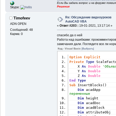
.Range(
"O"
 & i).value 
Если Вы задали вопрос и на форуме появи
                varAttributes(4).TextString = 
Решение
Skype:
.Range(
"P"
 & i).value 
                varAttributes(5).TextString = 
.Range(
"Q"
 & i).value 
Re: Обсуждение видеоуроков
Timofeev
AutoCAD VBA
'varAt
ADN OPEN
.Range("L" & i).value
«
Ответ #203 :
19-01-2021, 13:17:14 »
Сообщений: 48
'varAt
Карма: 0
.Range("M" & i).value
спасибо да о ней
                acadBl
Работа над ошибками: прокомментирова
замечания дали. Поглядите все ли нор
If
 aca
Код - Visual Basic
[Выбрать]
                varBloc
acadBlock.GetDynamicBl
Option
Explicit
For
 In
Private
Type
 ScaleFact
To
UBound
(varBlockProp
    X 
As
Double
'Объяв
Set
 pr
    Y 
As
Double
If
 pro
    Z 
As
Double
Then
' ошибка №6
End
Type
                    pr
Sub
 InsertBlocks()
ElseIf
Dim
 acadApp       
"Длина"
Then
' ошиб
переменные
                    pr
Dim
 height        
i).value
Dim
 acadDoc       
End
If
Dim
 acadBlock     
                acadBl
Dim
 attributeObj  
' это нафига в цикл