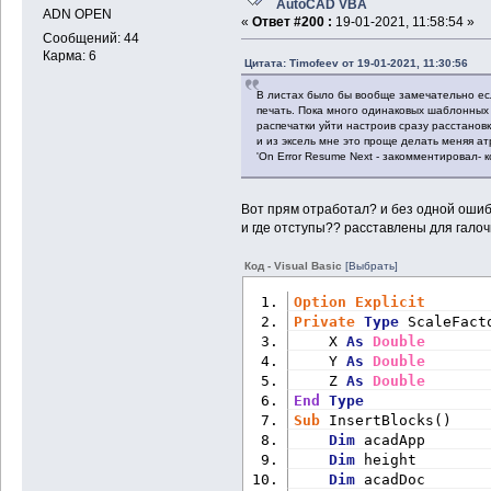
AutoCAD VBA
ADN OPEN
«
Ответ #200 :
19-01-2021, 11:58:54 »
Сообщений: 44
Карма: 6
Цитата: Timofeev от 19-01-2021, 11:30:56
В листах было бы вообще замечательно есл
печать. Пока много одинаковых шаблонных
распечатки уйти настроив сразу расстановк
и из эксель мне это проще делать меняя а
'On Error Resume Next - закомментировал- 
Вот прям отработал? и без одной оши
и где отступы?? расставлены для галоч
Код - Visual Basic
[Выбрать]
Option
Explicit
Private
Type
 ScaleFact
    X 
As
Double
    Y 
As
Double
    Z 
As
Double
End
Type
Sub
 InsertBlocks()
Dim
 acadApp       
Dim
 height        
Dim
 acadDoc       