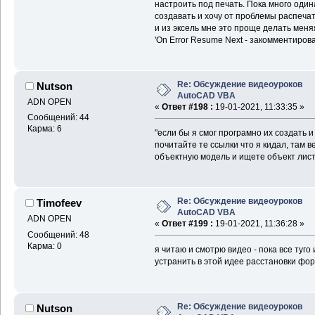
настроить под печать. Пока много од
создавать и хочу от проблемы распечат
и из эксель мне это проще делать мен
'On Error Resume Next - закомментиров
Re: Обсуждение видеоуроков
Nutson
AutoCAD VBA
ADN OPEN
«
Ответ #198 :
19-01-2021, 11:33:35 »
Сообщений: 44
Карма: 6
"если бы я смог програмно их создать и
почитайте те ссылки что я кидал, там 
объектную модель и ищете объект лист,
Re: Обсуждение видеоуроков
Timofeev
AutoCAD VBA
ADN OPEN
«
Ответ #199 :
19-01-2021, 11:36:28 »
Сообщений: 48
Карма: 0
я читаю и смотрю видео - пока все туго
устранить в этой идее расстановки фо
Re: Обсуждение видеоуроков
Nutson