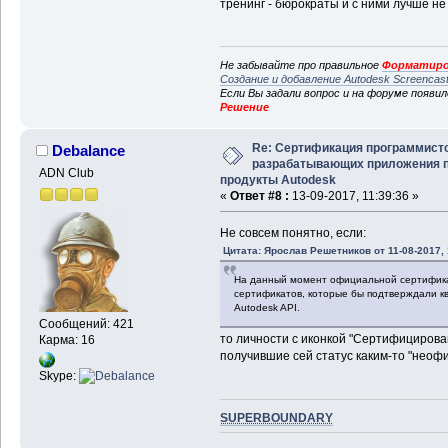
тренинг - бюрократы и с ними лучше не
Не забывайте про правильное
Форматиро
Создание и добавление Autodesk Screencas
Если Вы задали вопрос и на форуме появи
Решение
Re: Сертификация программисто
Debalance
разрабатывающих приложения 
ADN Club
продукты Autodesk
«
Ответ #8 :
13-09-2017, 11:39:36 »
Не совсем понятно, если:
Цитата: Ярослав Решетников от 11-08-2017, 
На данный момент официальной сертификаци
сертификатов, которые бы подтверждали к
Autodesk API.
Сообщений: 421
то личности с иконкой "Сертифицирова
Карма: 16
получившие сей статус каким-то "неоф
Skype:
SUPERBOUNDARY