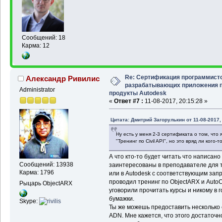
Сообщений: 18
Карма: 12
Re: Сертификация программисто
Александр Ривилис
разрабатывающих приложения 
Administrator
продукты Autodesk
«
Ответ #7 :
11-08-2017, 20:15:28 »
Цитата: Дмитрий Загорулькин от 11-08-2017,
Ну есть у меня 2-3 сертификата о том, что
"Тренинг по Civil API", но это вряд ли кого-т
А что кто-то будет читать что написано
Сообщений: 13938
заинтересованы в преподавателе для т
Карма: 1796
или в Autodesk с соответствующим запро
проводил тренинг по ObjectARX и Auto
Рыцарь ObjectARX
уговорили прочитать курсы и никому в 
бумажки.
Skype:
Ты же можешь предоставить несколько 
ADN. Мне кажется, что этого достаточн