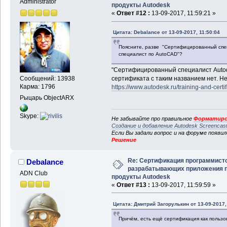
Administrator
продукты Autodesk
«
Ответ #12 :
13-09-2017, 11:59:21 »
Цитата: Debalance от 13-09-2017, 11:50:04
Поясните, разве "Сертифицированный спе
специалист по AutoCAD"?
"Сертифицированный специалист Autod
Сообщений: 13938
сертификата с таким названием нет. Не
Карма: 1796
https://www.autodesk.ru/training-and-certifi
Рыцарь ObjectARX
Skype:
Не забывайте про правильное
Форматиро
Создание и добавление Autodesk Screencas
Если Вы задали вопрос и на форуме появи
Решение
Re: Сертификация программисто
Debalance
разрабатывающих приложения 
ADN Club
продукты Autodesk
«
Ответ #13 :
13-09-2017, 11:59:59 »
Цитата: Дмитрий Загорулькин от 13-09-2017, 
Причём, есть ещё сертификация как пользов