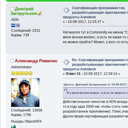
Сертификация программистов,
Дмитрий
разрабатывающих приложения 
Загорулькин
продукты Autodesk
ADN
«
:
10-08-2017, 12:25:37 »
Сообщений: 2531
Наткнулся тут в Community на иконку 
Карма: 739
меня возник вопрос, а есть ли какая-то
ее можно пройти? Может, у кого-то ест
Re: Сертификация программисто
Александр Ривилис
разрабатывающих приложения 
Administrator
продукты Autodesk
«
Ответ #1 :
10-08-2017, 12:39:14 »
Цитата: Дмитрий Загорулькин от 10-08-2017,
И у меня возник вопрос, а есть ли какая-т
Действительное членство в ADN всегда 
то в году эдак 2000-ом, чтобы стать ч
Сообщений: 13938
разработанное приложение). Плюс учас
Карма: 1796
Других форм сертификации разработчик
Рыцарь ObjectARX