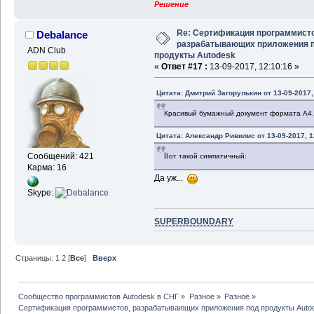
Решение
Re: Сертификация программисто
Debalance
разрабатывающих приложения 
ADN Club
продукты Autodesk
«
Ответ #17 :
13-09-2017, 12:10:16 »
Цитата: Дмитрий Загорулькин от 13-09-2017,
Красивый бумажный документ формата А4.
Цитата: Александр Ривилис от 13-09-2017, 1
Сообщений: 421
Вот такой симпатичный:
Карма: 16
Да уж...
Skype:
SUPERBOUNDARY
Страницы:
1
2
[
Все
]
Вверх
Сообщество программистов Autodesk в СНГ
»
Разное
»
Разное
»
Сертификация программистов, разрабатывающих приложения под продукты Auto