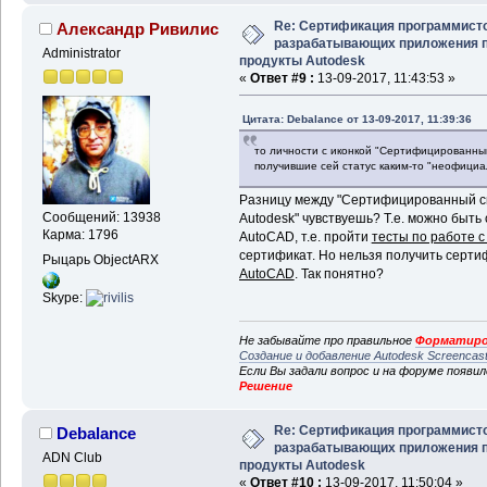
Re: Сертификация программисто
Александр Ривилис
разрабатывающих приложения 
Administrator
продукты Autodesk
«
Ответ #9 :
13-09-2017, 11:43:53 »
Цитата: Debalance от 13-09-2017, 11:39:36
то личности с иконкой "Сертифицированный
получившие сей статус каким-то "неофициа
Разницу между "Сертифицированный сп
Сообщений: 13938
Autodesk" чувствуешь? Т.е. можно быт
Карма: 1796
AutoCAD, т.е. пройти
тесты по работе 
сертификат. Но нельзя получить серти
Рыцарь ObjectARX
AutoCAD
. Так понятно?
Skype:
Не забывайте про правильное
Форматиро
Создание и добавление Autodesk Screencas
Если Вы задали вопрос и на форуме появи
Решение
Re: Сертификация программисто
Debalance
разрабатывающих приложения 
ADN Club
продукты Autodesk
«
Ответ #10 :
13-09-2017, 11:50:04 »