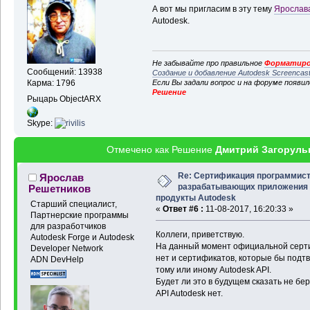
А вот мы пригласим в эту тему
Ярослав
Autodesk.
Не забывайте про правильное
Форматиро
Сообщений: 13938
Создание и добавление Autodesk Screencas
Если Вы задали вопрос и на форуме появи
Карма: 1796
Решение
Рыцарь ObjectARX
Skype:
Отмечено как Решение
Дмитрий Загоруль
Re: Сертификация программист
Ярослав
разрабатывающих приложения
Решетников
продукты Autodesk
Старший специалист,
«
Ответ #6 :
11-08-2017, 16:20:33 »
Партнерские программы
для разработчиков
Коллеги, приветствую.
Autodesk Forge и Autodesk
На данный момент официальной сертифи
Developer Network
нет и сертификатов, которые бы под
ADN DevHelp
тому или иному Autodesk API.
Будет ли это в будущем сказать не бе
API Autodesk нет.