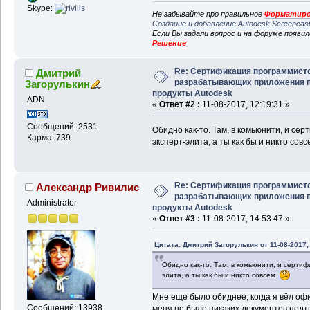
Skype:
Не забывайте про правильное
Форматиро
Создание и добавление Autodesk Screencas
Если Вы задали вопрос и на форуме появи
Решение
Re: Сертификация программисто
Дмитрий
разрабатывающих приложения 
Загорулькин
продукты Autodesk
ADN
«
Ответ #2 :
11-08-2017, 12:19:31 »
Сообщений: 2531
Обидно как-то. Там, в комьюнити, и се
Карма: 739
эксперт-элита, а ты как бы и никто сов
Re: Сертификация программисто
Александр Ривилис
разрабатывающих приложения 
Administrator
продукты Autodesk
«
Ответ #3 :
11-08-2017, 14:53:47 »
Цитата: Дмитрий Загорулькин от 11-08-2017,
Обидно как-то. Там, в комьюнити, и сертиф
элита, а ты как бы и никто совсем
Мне еще было обиднее, когда я вёл оф
Сообщений: 13938
меня не было никаких документов под