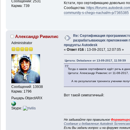
Сообщений: 2531
Кстати, про сертификацию довольно п
Карма: 739
Сообщества:
https://forums.autodesk.com
community-s-chego-nachat/m-p/7365385
Re: Сертификация программисто
Александр Ривилис
разрабатывающих приложения 
Administrator
продукты Autodesk
«
Ответ #16 :
13-09-2017, 12:07:05 »
Цитата: Debalance от 13-09-2017, 11:59:59
Тогда о каком сертификате идёт речь в дан
Цитата: Александр Ривилис от 11-08-2017, 
А по результатам тренинга ученики получ
Сообщений: 13938
Карма: 1796
Вот такой симпатичный:
Рыцарь ObjectARX
Skype:
Не забывайте про правильное
Форматиро
Создание и добавление Autodesk Screencas
Если Вы задали вопрос и на форуме появи