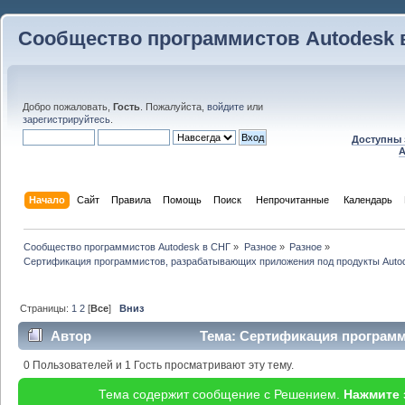
Сообщество программистов Autodesk 
Добро пожаловать,
Гость
. Пожалуйста,
войдите
или
зарегистрируйтесь
.
Доступны 
A
Начало
Сайт
Правила
Помощь
Поиск
 Непрочитанные 
Календарь
Сообщество программистов Autodesk в СНГ
»
Разное
»
Разное
»
Сертификация программистов, разрабатывающих приложения под продукты Auto
Страницы:
1
2
[
Все
]
Вниз
Автор
Тема: Сертификация програм
под продукты Autodesk (Прочитано 40693 раз)
0 Пользователей и 1 Гость просматривают эту тему.
Тема содержит сообщение с Решением.
Нажмите 