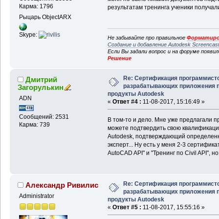
Карма: 1796
результатам тренинга ученики получали
Рыцарь ObjectARX
Skype:
Не забывайте про правильное
Форматиро
Создание и добавление Autodesk Screencas
Если Вы задали вопрос и на форуме появи
Решение
Re: Сертификация программисто
Дмитрий
разрабатывающих приложения 
Загорулькин
продукты Autodesk
ADN
«
Ответ #4 :
11-08-2017, 15:16:49 »
Сообщений: 2531
В том-то и дело. Мне уже предлагали п
Карма: 739
можете подтвердить свою квалификацию
Autodesk, подтверждающий определенн
эксперт... Ну есть у меня 2-3 сертифика
AutoCAD API" и "Тренинг по Civil API", но
Re: Сертификация программисто
Александр Ривилис
разрабатывающих приложения 
Administrator
продукты Autodesk
«
Ответ #5 :
11-08-2017, 15:55:16 »