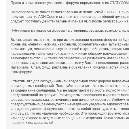
Права и возможности участников форума определяются их СТАТУСОМ
Пользователь не может самостоятельно изменить свой СТАТУС. При р
получает статус ADN Open и становится членом одноимённой группы на
следует поступать действительным членам ADN после регистрации на
Публикация материалов форума на сторонних ресурсах возможна тольк
Вы соглашаетесь с тем, что при использовании данного форума не б
ложными, клеветническими, неточными, оскорбительными, вульгарным
религиозную, межнациональную или ещё какую-либо рознь, сексуальн
нарушающими тайну частной жизни или иным образом нарушающими 
законодательство. Вы также соглашаетесь не размещать материалы, 
являетесь владельцем авторских прав или у Вас нет письменного разр
материалы. Спам, флуд, рекламные объявления, письма счастья, пир
этом форуме.
Отметим, что для сотрудников или владельцев этого форума невозмож
размещаемых сообщений. Пожалуйста, помните, что мы не контролируе
за содержание сообщений. Мы не гарантируем точность, полноту или 
представленной на форуме. Размещаемые сообщения выражают мнение
форума, его владельца, сотрудников или дочерних проектов. Любому, 
предосудительно, рекомендуется немедленно уведомить администрат
и владелец данного форума оставляют за собой право удалить нежела
они решат, что его удаление необходимо. Это происходит вручную, поэ
или редактировать отдельные сообщения немедленно. Такая политика
профилях пользователей.