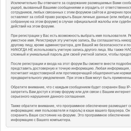
Исключительно Вы отвечаете за содержание размещаемых Вами сообщ
ущерб, вызванный Вашими сообщениями и оградить от ответственности
сотрудников, любых связанных с этим форумом сайтов и дочерних про
оставляют за собой право раскрыть Ваши личные данные (или любую 
собранную на этом форуме) в случае официальной жалобы или судебн
действий на этом форуме.
При регистрации у Вас есть возможность выбрать имя пользователя. 
уместное имя. Регистрируя эту учетную запись, Вы соглашаетесь нико
другому лицу, кроме администратора, для Вашей же безопасности и п
НИКОГДА НЕ использовать учетную запись другого лица. Мы также 
сложный и уникальный пароль для своей учетной записи, чтобы предот
После регистрации и входа на этот форум Вы сможете внести подробн
представить достоверную и точную информацию. Любая информация, 
посчитают недостоверной или противоречащей общепринятым нормам 
предварительного уведомления. При этом к Вам могут быть применен
Обратите внимание, что с каждым сообщением будет сохранен Ваш IP-
запретить Вам доступ к этому форуму или для связи с Вашим интерне
серьезного нарушения данного соглашения.
Также обратите внимание, что программное обеспечение размещает c
информацию: имя пользователя и пароль) в кэше вашего браузера. Он
сохранить Ваше состояние на форуме. Это программное обеспечение н
информацию с Вашего компьютера.