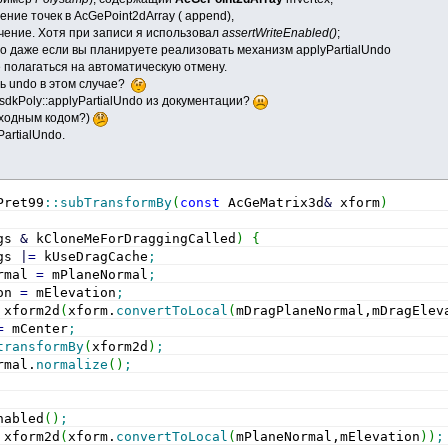
ение точек в AcGePoint2dArray ( append),
чение. Хотя при записи я использовал
assertWriteEnabled()
;
о даже если вы планируете реализовать механизм applyPartialUndo
 полагаться на автоматическую отмену.
ь undo в этом случае?
sdkPoly::applyPartialUndo из документации?
исходным кодом?)
artialUndo.
Pret99
::
subTransformBy
(
const
 AcGeMatrix3d
&
 xform
)
gs 
&
 kCloneMeForDraggingCalled
)
{
gs 
|
=
 kUseDragCache
;
rmal 
=
 mPlaneNormal
;
on 
=
 mElevation
;
 xform2d
(
xform.
convertToLocal
(
mDragPlaneNormal,mDragElev
=
 mCenter
;
transformBy
(
xform2d
)
;
rmal.
normalize
(
)
;
nabled
(
)
;
 xform2d
(
xform.
convertToLocal
(
mPlaneNormal,mElevation
)
)
;