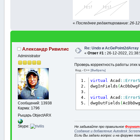
«
Последнее редактирование: 26-12-
Re: Undo и AcGePoint2dArray
Александр Ривилис
«
Ответ #1 :
26-12-2022, 21:38:
Administrator
Проверь корректность работы этих 
Код - C++
[Выбрать]
virtual
 Acad
::
Error
dwgInFields
(
AcDbDwg
virtual
 Acad
::
Error
dwgOutFields
(
AcDbDw
Сообщений: 13938
Карма: 1796
Рыцарь ObjectARX
Skype:
Не забывайте про правильное
Формати
Создание и добавление Autodesk Screen
Если Вы задали вопрос и на форуме по