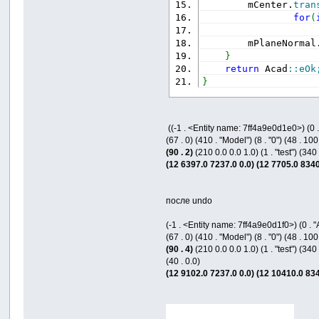
        mCenter.
tran
for
(
        mPlaneNormal
}
return
 Acad
::
eOk
}
((-1 . <Entity name: 7ff4a9e0d1e0>) (0 
(67 . 0) (410 . "Model") (8 . "0") (48 . 1
(90 . 2)
(210 0.0 0.0 1.0) (1 . "test") (3
(12 6397.0 7237.0 0.0) (12 7705.0 8340
после undo
(-1 . <Entity name: 7ff4a9e0d1f0>) (0 .
(67 . 0) (410 . "Model") (8 . "0") (48 . 1
(90 . 4)
(210 0.0 0.0 1.0) (1 . "test") (3
(40 . 0.0)
(12 9102.0 7237.0 0.0) (12 10410.0 834