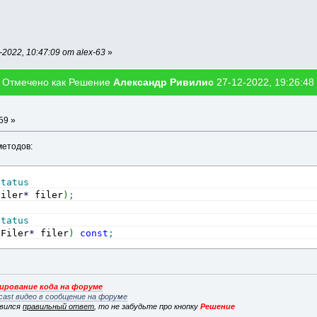
2022, 10:47:09 от alex-63
»
Отмечено как Решение
Александр Ривилис
27-12-2022, 19:26:48
59 »
методов:
Status
Filer
*
 filer
)
;
Status
gFiler
*
 filer
)
const
;
рование кода на форуме
cast видео в сообщение на форуме
явился
правильный ответ
, то не забудьте про кнопку
Решение