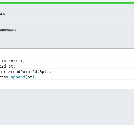
4 »
emoveAll()
;
i
<
len
;
i
++
)
t2d pt
;
ler
-
>
readPoint2d
(
&
pt
)
;
rtex.
append
(
pt
)
;