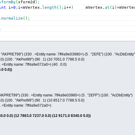
sformBy
(
xform2d
)
;
int
 i
=
0
;
i
<
mVertex.
length
(
)
;
i
++
)
     mVertex.
at
(
i
)
=
mVerte
.
normalize
(
)
;
;
. "AKPRET99") (330 . <Entity name: 7ff4a9e03980>) (5 . "2EFE") (100 . "AcDbEntity"
00.0) (100 . "AkPret99") (90 . 1) (10 7051.0 7788.5 0.0)
40 . <Entity name: 7ff4a9e072a0>) (40 . 0.0)
.0 0.0))
 "AKPRET99") (330 . <Entity name: 7ff4a9e03980>) (5 . "2EFF") (100 . "AcDbEntity")
00.0) (100 . "AkPret99") (90 . 1) (10 8517.0 7788.5 0.0)
40 . <Entity name: 7ff4a9e072a0>)
0.0 0.0) (12 7863.0 7237.0 0.0) (12 9171.0 8340.0 0.0))