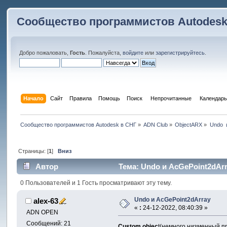
Сообщество программистов Autodesk
Добро пожаловать,
Гость
. Пожалуйста,
войдите
или
зарегистрируйтесь
.
Начало
Сайт
Правила
Помощь
Поиск
 Непрочитанные 
Календарь
Сообщество программистов Autodesk в СНГ
»
ADN Club
»
ObjectARX
»
Undo  
Страницы: [
1
]
Вниз
Автор
Тема: Undo и AcGePoint2dArr
0 Пользователей и 1 Гость просматривают эту тему.
Undo и AcGePoint2dArray
alex-63
«
:
24-12-2022, 08:40:39 »
ADN OPEN
Сообщений: 21
Custom objec
t(немного низменный п