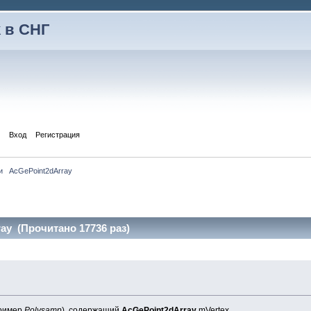
 в СНГ
Вход
Регистрация
и   AcGePoint2dArray
ay (Прочитано 17736 раз)
ример
Polysamp
), содержащий
AcGePoint2dArray
mVertex,