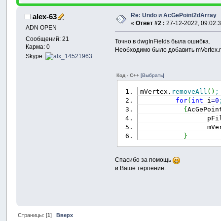
Re: Undo и AcGePoint2dArray
alex-63
«
Ответ #2 :
27-12-2022, 09:02:3
ADN OPEN
Сообщений: 21
Точно в dwgInFields была ошибка.
Карма: 0
Необходимо было добавить mVertex.r
Skype:
Код - C++
[Выбрать]
mVertex.
removeAll
(
)
;
for
(
int
 i
=
0
{
AcGePoin
                 pFi
                 mVe
}
Спасибо за помощь
и Ваше терпение.
Страницы: [
1
]
Вверх