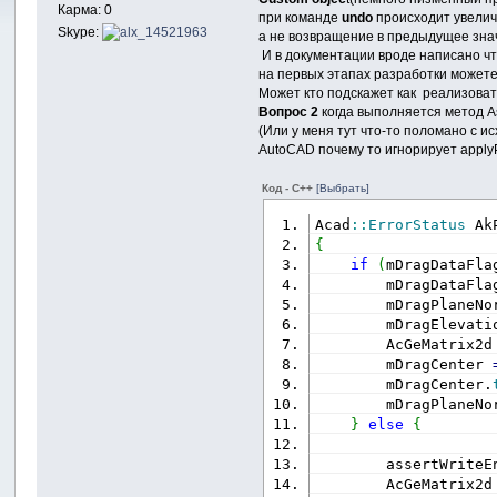
Карма: 0
при команде
undo
происходит увелич
Skype:
а не возвращение в предыдущее зна
И в документации вроде написано чт
на первых этапах разработки можете
Может кто подскажет как реализоват
Вопрос 2
когда выполняется метод A
(Или у меня тут что-то поломано с 
AutoCAD почему то игнорирует applyP
Код - C++
[Выбрать]
Acad
::
ErrorStatus
 Ak
{
if
(
mDragDataFla
        mDragDataFla
        mDragPlaneNo
        mDragElevati
        AcGeMatrix2d
        mDragCenter 
        mDragCenter.
        mDragPlaneNo
}
else
{
        assertWriteE
        AcGeMatrix2d