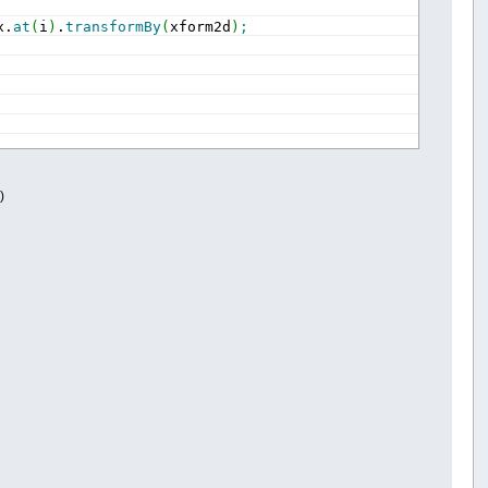
x.
at
(
i
)
.
transformBy
(
xform2d
)
;
)