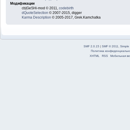
Модификации
cb|GeSHi-mod © 2011,
codebirth
dQuoteSelection
© 2007-2015, digger
Karma Description
© 2005-2017, Grek.Kamchatka
SMF 2.0.15
|
SMF © 2011
,
Simple
Политика конфиденциальн
XHTML
RSS
Мобильная ве