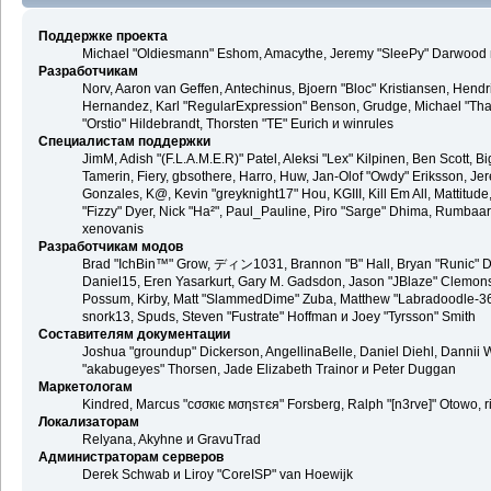
Поддержке проекта
Michael "Oldiesmann" Eshom, Amacythe, Jeremy "SleePy" Darwood и
Разработчикам
Norv, Aaron van Geffen, Antechinus, Bjoern "Bloc" Kristiansen, Hend
Hernandez, Karl "RegularExpression" Benson, Grudge, Michael "Than
"Orstio" Hildebrandt, Thorsten "TE" Eurich и winrules
Специалистам поддержки
JimM, Adish "(F.L.A.M.E.R)" Patel, Aleksi "Lex" Kilpinen, Ben Scott,
Tamerin, Fiery, gbsothere, Harro, Huw, Jan-Olof "Owdy" Eriksson, Jer
Gonzales, K@, Kevin "greyknight17" Hou, KGIII, Kill Em All, Mattitude,
"Fizzy" Dyer, Nick "Ha²", Paul_Pauline, Piro "Sarge" Dhima, Rumbaa
xenovanis
Разработчикам модов
Brad "IchBin™" Grow, ディン1031, Brannon "B" Hall, Bryan "Runic" De
Daniel15, Eren Yasarkurt, Gary M. Gadsdon, Jason "JBlaze" Clemons,
Possum, Kirby, Matt "SlammedDime" Zuba, Matthew "Labradoodle-360"
snork13, Spuds, Steven "Fustrate" Hoffman и Joey "Tyrsson" Smith
Составителям документации
Joshua "groundup" Dickerson, AngellinaBelle, Daniel Diehl, Dannii 
"akabugeyes" Thorsen, Jade Elizabeth Trainor и Peter Duggan
Маркетологам
Kindred, Marcus "cσσкιє мσηѕтєя" Forsberg, Ralph "[n3rve]" Otowo, 
Локализаторам
Relyana, Akyhne и GravuTrad
Администраторам серверов
Derek Schwab и Liroy "CoreISP" van Hoewijk