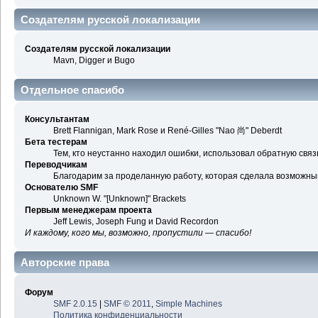
Создателям русской локализации
Создателям русской локализации
Mavn, Digger и Bugo
Отдельное спасибо
Консультантам
Brett Flannigan, Mark Rose и René-Gilles "Nao 尚" Deberdt
Бета тестерам
Тем, кто неустанно находил ошибки, использовал обратную связь
Переводчикам
Благодарим за проделанную работу, которая сделала возможны
Основателю SMF
Unknown W. "[Unknown]" Brackets
Первым менеджерам проекта
Jeff Lewis, Joseph Fung и David Recordon
И каждому, кого мы, возможно, пропустили — спасибо!
Авторские права
Форум
SMF 2.0.15
|
SMF © 2011
,
Simple Machines
Политика конфиденциальности