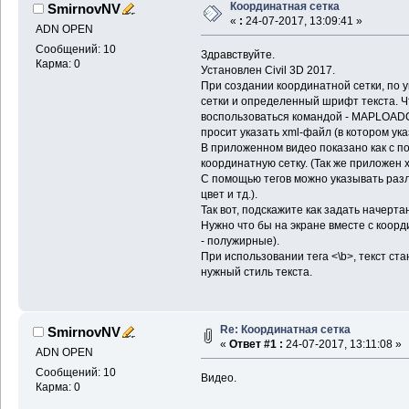
Координатная сетка
SmirnovNV
«
:
24-07-2017, 13:09:41 »
ADN OPEN
Сообщений: 10
Здравствуйте.
Карма: 0
Установлен Civil 3D 2017.
При создании координатной сетки, по 
сетки и определенный шрифт текста. Ч
воспользоваться командой - MAPLOAD
просит указать xml-файл (в котором ук
В приложенном видео показано как с 
координатную сетку. (Так же приложен 
С помощью тегов можно указывать раз
цвет и тд.).
Так вот, подскажите как задать начерт
Нужно что бы на экране вместе с коорд
- полужирные).
При использовании тега <\b>, текст ст
нужный стиль текста.
Re: Координатная сетка
SmirnovNV
«
Ответ #1 :
24-07-2017, 13:11:08 »
ADN OPEN
Сообщений: 10
Видео.
Карма: 0