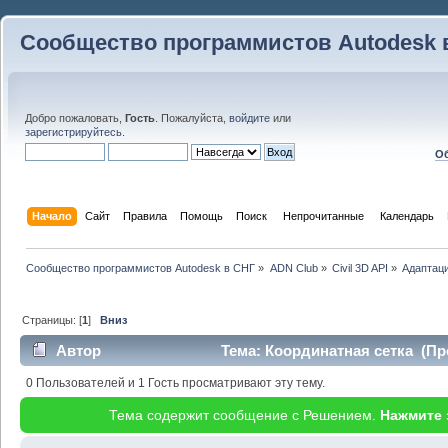
Сообщество программистов Autodesk 
Добро пожаловать,
Гость
. Пожалуйста,
войдите
или
зарегистрируйтесь
.
Об
Начало
Сайт
Правила
Помощь
Поиск
 Непрочитанные 
Календарь
Сообщество программистов Autodesk в СНГ
»
ADN Club
»
Civil 3D API
»
Адаптаци
Страницы: [
1
]
Вниз
Автор
Тема: Координатная сетка (Про
0 Пользователей и 1 Гость просматривают эту тему.
Тема содержит сообщение с Решением.
Нажмите 