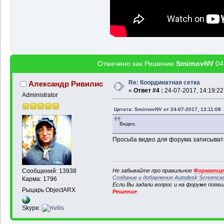
Отмечено как Решение
SmirnovNV
04
Re: Координатная сетка
Александр Ривилис
«
Ответ #4 :
24-07-2017, 14:19:22
Administrator
Цитата: SmirnovNV от 24-07-2017, 13:11:08
Видео.
Просьба видео для форума записывать 
Не забывайте про правильное
Форматиро
Сообщений: 13938
Создание и добавление Autodesk Screenca
Карма: 1796
Если Вы задали вопрос и на форуме появ
Рыцарь ObjectARX
Решение
Skype: