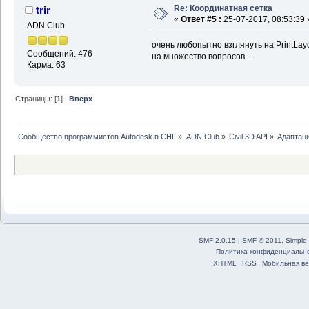
Re: Координатная сетка
trir
«
Ответ #5 :
25-07-2017, 08:53:39 
ADN Club
очень любопытно взглянуть на PrintLayo
Сообщений: 476
на множество вопросов...
Карма: 63
Страницы: [
1
]
Вверх
Сообщество программистов Autodesk в СНГ
»
ADN Club
»
Civil 3D API
»
Адаптаци
SMF 2.0.15
|
SMF © 2011
,
Simple
Политика конфиденциальн
XHTML
RSS
Мобильная ве