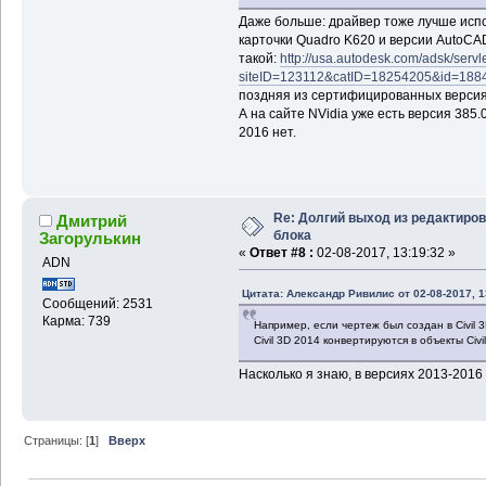
Даже больше: драйвер тоже лучше исп
карточки Quadro K620 и версии AutoC
такой:
http://usa.autodesk.com/adsk/servle
siteID=123112&catID=18254205&id=18
поздняя из сертифицированных версия:
А на сайте NVidia уже есть версия 385
2016 нет.
Re: Долгий выход из редактиро
Дмитрий
блока
Загорулькин
«
Ответ #8 :
02-08-2017, 13:19:32 »
ADN
Цитата: Александр Ривилис от 02-08-2017, 1
Сообщений: 2531
Карма: 739
Например, если чертеж был создан в Civil 3
Civil 3D 2014 конвертируются в объекты Civ
Насколько я знаю, в версиях 2013-2016
Страницы: [
1
]
Вверх