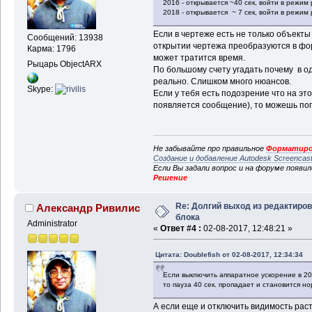
2016 - открывается ~40 сек, войти в режим
2018 - открывается ~ 7 сек, войти в режим
Если в чертеже есть не только объекты 
Сообщений: 13938
открытии чертежа преобразуются в фо
Карма: 1796
может тратится время.
Рыцарь ObjectARX
По большому счету угадать почему в од
реально. Слишком много нюансов.
Skype:
Если у тебя есть подозрение что на э
появляется сообщение), то можешь по
Не забывайте про правильное
Форматиро
Создание и добавление Autodesk Screencas
Если Вы задали вопрос и на форуме появи
Решение
Re: Долгий выход из редактиро
Александр Ривилис
блока
Administrator
«
Ответ #4 :
02-08-2017, 12:48:21 »
Цитата: Doublefish от 02-08-2017, 12:34:34
Если выключить аппаратное ускорение в 20
то пауза 40 сек. пропадает и становится н
А если еще и отключить видимость раст