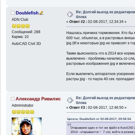
Re: Долгий выход из редактиро
Doublefish
блока
ADN Club
«
Ответ #2 :
02-08-2017, 12:34:34 »
Сообщений: 288
Нашлась причина торможения. Кто бы мо
Карма: 10
600 тыс. объектах, а в растровых внеш
jpg (tif и некоторые jpg не привозят к 
AutoCAD Civil 3D
Также выяснилось что в 2014 все норм
выключено - проблемы начались со сл
растровые изображения jpg и включено
Если выключить аппаратное ускорение 
растры jpg - то пауза 40 сек. пропадае
Re: Долгий выход из редактиро
Александр Ривилис
блока
Administrator
«
Ответ #3 :
02-08-2017, 12:46:50 »
Цитата: Doublefish от 02-08-2017, 09:56:54
Открываем один и тот же файл в AutoCAD 
2014 - открывается ~ 7 сек, войти в режим