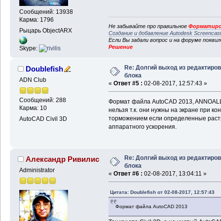
Сообщений: 13938
Карма: 1796
Не забывайте про правильное
Форматиро
Рыцарь ObjectARX
Создание и добавление Autodesk Screencas
Если Вы задали вопрос и на форуме появи
Решение
Skype:
Re: Долгий выход из редактиро
Doublefish
блока
ADN Club
«
Ответ #5 :
02-08-2017, 12:57:43 »
Сообщений: 288
Формат файла AutoCAD 2013, ANNOALLV
Карма: 10
нельзя т.к. они нужны на экране при к
торможением если определенные растр
AutoCAD Civil 3D
аппаратного ускорения.
Re: Долгий выход из редактиро
Александр Ривилис
блока
Administrator
«
Ответ #6 :
02-08-2017, 13:04:11 »
Цитата: Doublefish от 02-08-2017, 12:57:43
Формат файла AutoCAD 2013