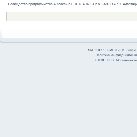
Сообщество программистов Autodesk в СНГ
»
ADN Club
»
Civil 3D API
»
Адаптаци
SMF 2.0.15
|
SMF © 2011
,
Simple
Политика конфиденциальн
XHTML
RSS
Мобильная ве