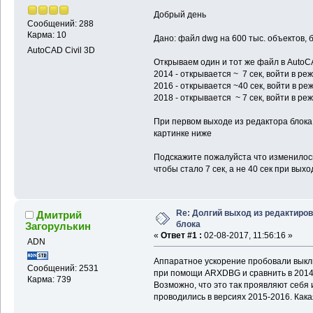
Добрый день
Сообщений: 288
Карма: 10
Дано: файл dwg на 600 тыс. объектов, 
AutoCAD Civil 3D
Открываем один и тот же файл в AutoC
2014 - открывается ~ 7 сек, войти в ре
2016 - открывается ~40 сек, войти в р
2018 - открывается ~ 7 сек, войти в ре
При первом выходе из редактора блока
картинке ниже
Подскажите пожалуйста что изменилось
чтобы стало 7 сек, а не 40 сек при вых
Re: Долгий выход из редактиро
Дмитрий
блока
Загорулькин
«
Ответ #1 :
02-08-2017, 11:56:16 »
ADN
Аппаратное ускорение пробовали выкл
Сообщений: 2531
при помощи ARXDBG и сравнить в 2014 и
Карма: 739
Возможно, что это так проявляют себя 
проводились в версиях 2015-2016. Как