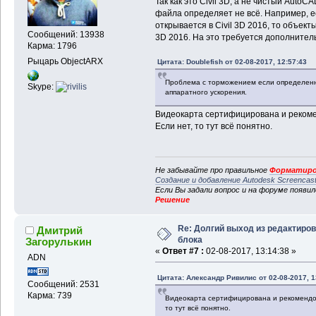
Так как это Civil 3D, а не чистый AutoC
файла определяет не всё. Например, ес
открывается в Civil 3D 2016, то объекты
Сообщений: 13938
3D 2016. На это требуется дополнитель
Карма: 1796
Рыцарь ObjectARX
Цитата: Doublefish от 02-08-2017, 12:57:43
Проблема с торможением если определенны
Skype:
аппаратного ускорения.
Видеокарта сертифицирована и рекомен
Если нет, то тут всё понятно.
Не забывайте про правильное
Форматиро
Создание и добавление Autodesk Screencas
Если Вы задали вопрос и на форуме появи
Решение
Re: Долгий выход из редактиро
Дмитрий
блока
Загорулькин
«
Ответ #7 :
02-08-2017, 13:14:38 »
ADN
Цитата: Александр Ривилис от 02-08-2017, 1
Сообщений: 2531
Карма: 739
Видеокарта сертифицирована и рекомендова
то тут всё понятно.