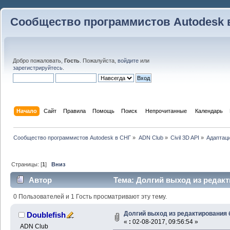
Сообщество программистов Autodesk 
Добро пожаловать,
Гость
. Пожалуйста,
войдите
или
зарегистрируйтесь
.
Начало
Сайт
Правила
Помощь
Поиск
 Непрочитанные 
Календарь
Сообщество программистов Autodesk в СНГ
»
ADN Club
»
Civil 3D API
»
Адаптаци
Страницы: [
1
]
Вниз
Автор
Тема: Долгий выход из редакт
0 Пользователей и 1 Гость просматривают эту тему.
Долгий выход из редактирования 
Doublefish
«
:
02-08-2017, 09:56:54 »
ADN Club