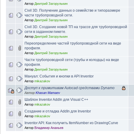
Автор
Дмитрий Загорулькин
Civil 3D. Получение данных о семействе и типоразмере
части трубопроводной сети.
Автор
Дмитрий Загорулькин
Civil 3D. Создание новой ТП на трассе для трубопроводной
сети в заданном пикете.
Автор
Дмитрий Загорулькин
Переопределение частей трубопроводной сети на виде
профиля.
Автор
Дмитрий Загорулькин
Части трубопроводной сети (трубы и колодцы) на виде
профиля.
Автор
Дмитрий Загорулькин
Мануал: События и кнопки в API Inventor
Автор
mikazakov
Доступ к примитивам Autocad средствами Dynamo
Автор
Khasan Mamaev
Шаблон Inventor AddIn для Visual C++
Автор
mikazakov
Создание и отладка AddIn для Inventor
Автор
mikazakov
Inventor API: Как получить ItemNumber из DrawingCurve
Автор
Владимир Ананьев