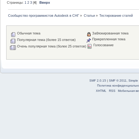
Страницы:
1
2
3
[
4
]
Вверх
Сообщество программистов Autodesk в СНГ
»
Статьи
»
Тестирование статей
Обычная тема
Заблокированная тема
Прикрепленная тема
Популярная тема (более 15 ответов)
Голосование
Очень популярная тема (более 25 ответов)
SMF 2.0.15
|
SMF © 2011
,
Simple
Политика конфиденциальн
XHTML
RSS
Мобильная ве