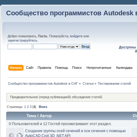
Сообщество программистов Autodesk 
Добро пожаловать,
Гость
. Пожалуйста,
войдите
или
зарегистрируйтесь
.
Доступны 
A
Начало
Сайт
Правила
Помощь
Поиск
 Непрочитанные 
Календарь
Сообщество программистов Autodesk в СНГ
»
Статьи
»
Тестирование статей
Предварительное (перед публикацией) обсуждение статей.
Страницы:
1
2
3
[
4
]
Вниз
Тема
/
Автор
О
0 Пользователей и 12 Гостей просматривают этот раздел.
Создание группы осей сечений и оси сечения с помощью
AutoCAD Civil 3D .NET API