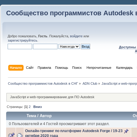
Сообщество программистов Autodesk 
Добро пожаловать,
Гость
. Пожалуйста,
войдите
или
зарегистрируйтесь
.
Доступны 
A
Начало
Сайт
Правила
Помощь
Поиск
 Непрочитанные 
Календарь
Сообщество программистов Autodesk в СНГ
»
ADN Club
»
JavaScript и web-про
JavaScript и web-программирование для ПО Autodesk
Страницы: [
1
]
2
Вниз
Тема
/
Автор
О
0 Пользователей и 4 Гостей просматривают этот раздел.
Онлайн-тренинг по платформе Autodesk Forge / 19-23
октября 2020 года