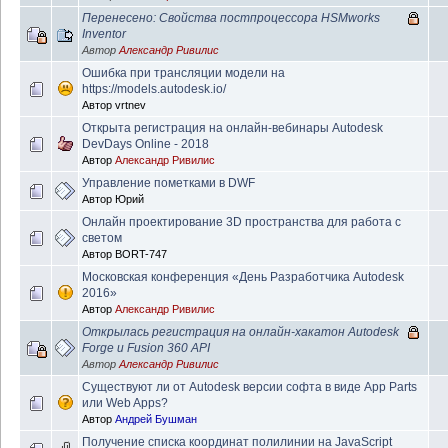
Перенесено: Cвойства постпроцессора HSMworks
Inventor
Автор
Александр Ривилис
Ошибка при трансляции модели на
https://models.autodesk.io/
Автор
vrtnev
Открыта регистрация на онлайн-вебинары Autodesk
DevDays Online - 2018
Автор
Александр Ривилис
Управление пометками в DWF
Автор
Юрий
Онлайн проектирование 3D пространства для работа с
светом
Автор
BORT-747
Московская конференция «День Разработчика Autodesk
2016»
Автор
Александр Ривилис
Открылась регистрация на онлайн-хакатон Autodesk
Forge и Fusion 360 API
Автор
Александр Ривилис
Существуют ли от Autodesk версии софта в виде App Parts
или Web Apps?
Автор
Андрей Бушман
Получение списка координат полилинии на JavaScript