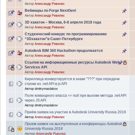
Автор
Александр Ривилис
Вебинары по Forge NextGen!
Автор
Александр Ривилис
3D хакатон – Москва, 6-8 апреля 2018 года
Автор
Александр Ривилис
Студенческий конкурс по программированию
“3Dхакатон”в Санкт-Петербурге
Автор
Александр Ривилис
Autodesk BIM 360 Hackathon продолжается
Автор
Александр Ривилис
Ссылки на информационные ресурсы Autodesk Web
Services API
Автор
Александр Ривилис
Кириллица конвертируется в знаки "???" при передачи
строки из .net API в js API
Автор
dmitrymaslakov
Поле командного класса == null при вызове метода .net API
через JS API
Автор
dmitrymaslakov
Приём заявок на участие в Autodesk University Russia 2019
Автор
Александр Ривилис
Прием заявок на выступление в конференции Autodesk
University Russia 2018
Автор
Александр Ривилис