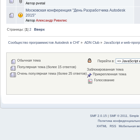
Автор
pvetal
Московская конференция "День Разработчика Autodesk
2015"
Автор
Александр Ривилис
Страницы: [
1
]
2
Вверх
Сообщество программистов Autodesk в СНГ
»
ADN Club
»
JavaScript и web-про
Обычная тема
Перейти в:
Популярная тема (более 15 ответов)
Заблокированная тема
Очень популярная тема (более 25 ответов)
Прикрепленная тема
Голосование
SMF 2.0.15
|
SMF © 2011
,
Simple
Политика конфиденциальн
XHTML
RSS
Мобильная ве