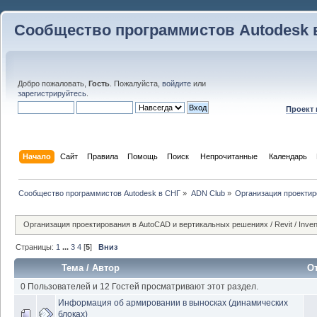
Сообщество программистов Autodesk 
Добро пожаловать,
Гость
. Пожалуйста,
войдите
или
зарегистрируйтесь
.
Проект
Начало
Сайт
Правила
Помощь
Поиск
 Непрочитанные 
Календарь
Сообщество программистов Autodesk в СНГ
»
ADN Club
»
Организация проекти
Организация проектирования в AutoCAD и вертикальных решениях / Revit / Invento
Страницы:
1
...
3
4
[
5
]
Вниз
Тема
/
Автор
О
0 Пользователей и 12 Гостей просматривают этот раздел.
Информация об армировании в выносках (динамических
блоках)