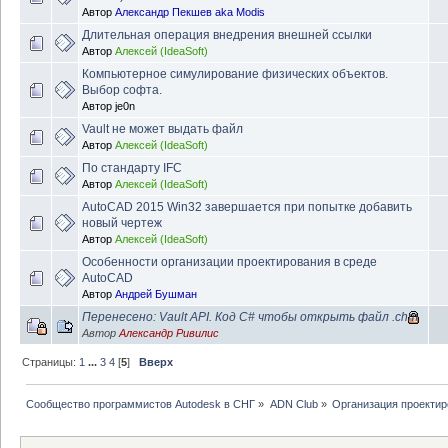
Автор
Александр Пекшев aka Modis
Длительная операция внедрения внешней ссылки
Автор
Алексей (IdeaSoft)
Компьютерное симулирование физических объектов.
Выбор софта.
Автор
je0n
Vault не может выдать файл
Автор
Алексей (IdeaSoft)
По стандарту IFC
Автор
Алексей (IdeaSoft)
AutoCAD 2015 Win32 завершается при попытке добавить
новый чертеж
Автор
Алексей (IdeaSoft)
Особенности организации проектирования в среде
AutoCAD
Автор
Андрей Бушман
Перенесено: Vault API. Код С# чтобы открыть файл .chm
Автор
Александр Ривилис
Страницы:
1
...
3
4
[
5
]
Вверх
Сообщество программистов Autodesk в СНГ
»
ADN Club
»
Организация проекти