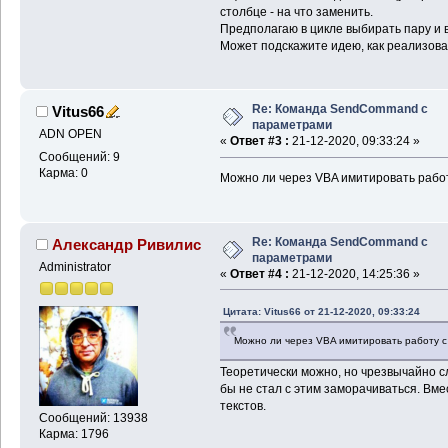
столбце - на что заменить.
Предполагаю в цикле выбирать пару и 
Может подскажите идею, как реализова
Re: Команда SendCommand с
Vitus66
параметрами
ADN OPEN
«
Ответ #3 :
21-12-2020, 09:33:24 »
Сообщений: 9
Карма: 0
Можно ли через VBA имитировать рабо
Re: Команда SendCommand с
Александр Ривилис
параметрами
Administrator
«
Ответ #4 :
21-12-2020, 14:25:36 »
Цитата: Vitus66 от 21-12-2020, 09:33:24
Можно ли через VBA имитировать работу с
Теоретически можно, но чрезвычайно сл
бы не стал с этим заморачиваться. Вм
текстов.
Сообщений: 13938
Карма: 1796