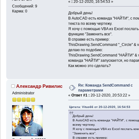
«
:
20-12-2020, 16:54:53 »
Сообщений: 9
Карма: 0
Добрый день!
В AutoCAD есть команда "НАЙТИ", с п
текста по всему чертежу.
Я хочу с помощью VBA из Excel послат
функцию "Заменить все".
В справке есть пример:
ThisDrawing.SendCommand "_Circle" & vbC
делаю по подобию:
ThisDrawing.SendCommand "НАЙТИ" & vb
команда "НАЙТИ" запускается, но пара
Как можно это сделать?
Re: Команда SendCommand с
Александр Ривилис
параметрами
Administrator
«
Ответ #1 :
20-12-2020, 20:53:22 »
Цитата: Vitus66 от 20-12-2020, 16:54:53
Добрый день!
В AutoCAD есть команда "НАЙТИ", с помощ
всему чертежу.
Я хочу с помощью VBA из Excel послать к
"Заменить все".
В справке есть пример: