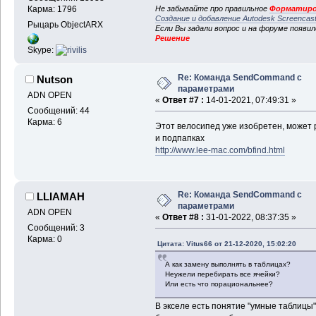
Не забывайте про правильное
Форматиро
Карма: 1796
Создание и добавление Autodesk Screencas
Рыцарь ObjectARX
Если Вы задали вопрос и на форуме появи
Решение
Skype:
Re: Команда SendCommand с
Nutson
параметрами
ADN OPEN
«
Ответ #7 :
14-01-2021, 07:49:31 »
Сообщений: 44
Карма: 6
Этот велосипед уже изобретен, может р
и подпапках
http://www.lee-mac.com/bfind.html
Re: Команда SendCommand с
LLIAMAH
параметрами
ADN OPEN
«
Ответ #8 :
31-01-2022, 08:37:35 »
Сообщений: 3
Карма: 0
Цитата: Vitus66 от 21-12-2020, 15:02:20
А как замену выполнять в таблицах?
Неужели перебирать все ячейки?
Или есть что порациональнее?
В экселе есть понятие "умные таблицы",