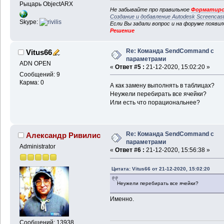
Рыцарь ObjectARX
Не забывайте про правильное
Форматиро
Создание и добавление Autodesk Screencas
Skype:
Если Вы задали вопрос и на форуме появи
Решение
Re: Команда SendCommand с
Vitus66
параметрами
ADN OPEN
«
Ответ #5 :
21-12-2020, 15:02:20 »
Сообщений: 9
Карма: 0
А как замену выполнять в таблицах?
Неужели перебирать все ячейки?
Или есть что порациональнее?
Re: Команда SendCommand с
Александр Ривилис
параметрами
Administrator
«
Ответ #6 :
21-12-2020, 15:56:38 »
Цитата: Vitus66 от 21-12-2020, 15:02:20
Неужели перебирать все ячейки?
Именно.
Сообщений: 13938