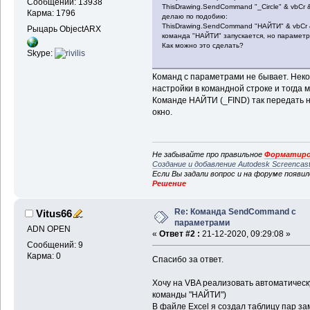
Сообщений: 13938
ThisDrawing.SendCommand "_Circle" & vbCr & 
Карма: 1796
делаю по подобию:
ThisDrawing.SendCommand "НАЙТИ" & vbCr &
Рыцарь ObjectARX
команда "НАЙТИ" запускается, но параметр
Как можно это сделать?
Skype:
Команд с параметрами не бывает. Не
настройки в командной строке и тогда
Команде НАЙТИ (_FIND) так передать н
окно.
Не забывайте про правильное
Форматиро
Создание и добавление Autodesk Screencas
Если Вы задали вопрос и на форуме появи
Решение
Re: Команда SendCommand с
Vitus66
параметрами
ADN OPEN
«
Ответ #2 :
21-12-2020, 09:29:08 »
Сообщений: 9
Карма: 0
Спасибо за ответ.
Хочу на VBA реализовать автоматическ
команды "НАЙТИ")
В файле Excel я создал таблицу пар зам