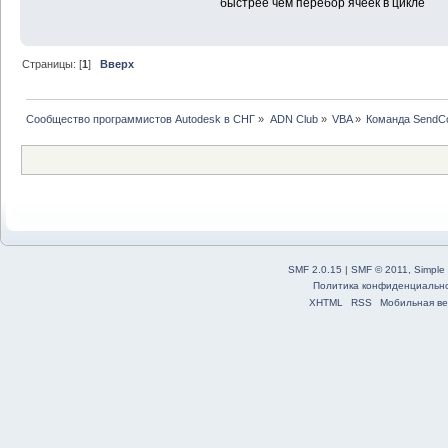
быстрее чем перебор ячеек в цикле
Страницы: [
1
]
Вверх
Сообщество программистов Autodesk в СНГ
»
ADN Club
»
VBA
»
Команда SendC
SMF 2.0.15
|
SMF © 2011
,
Simple
Политика конфиденциальн
XHTML
RSS
Мобильная ве