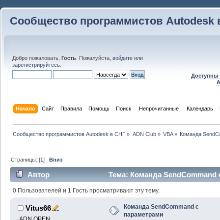
Сообщество программистов Autodesk 
Добро пожаловать,
Гость
. Пожалуйста,
войдите
или
зарегистрируйтесь
.
Доступны 
A
Начало
Сайт
Правила
Помощь
Поиск
 Непрочитанные 
Календарь
Сообщество программистов Autodesk в СНГ
»
ADN Club
»
VBA
»
Команда SendC
Страницы: [
1
]
Вниз
Автор
Тема: Команда SendCommand с
0 Пользователей и 1 Гость просматривают эту тему.
Команда SendCommand с
Vitus66
параметрами
ADN OPEN