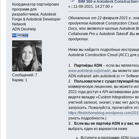
BIM 360 и Autodesk Construction
Координатор партнёрских
«
:
11-06-2021, 14:27:00 »
программ для
разработчиков, Autodesk
Обновление от 22 февраля 2021 г.: ко
Forge & Autodesk Developer
продуктов Autodesk Construction Clou
Network
Docs, что является частью Autodesk Bui
ADN DevHelp
Collaborate Pro и Autodesk Takeoff. В
продуктах.
Ниже вы найдете подробные инструкции 
Autodesk Construction Cloud (ACC) для 
1.
Партнёры ADN
– если вы являетесь
www.autodesk.ru/joinadn
, вы можете за
Сообщений: 7
ADN extranet: adn.autodesk.io >> Softwa
Карма: 1
2.
Пользователи с существующей по
коммерческую лицензию, вы можете исп
2021 года доступ к API активирован для
видите вкладку «Custom Integrations» 
учетной записи), значит, у вас нет дост
запросить. Пожалуйста, прочитайте это
https://fieldofviewblog.wordpress.com/201
узнать подробности.)
3.
Если вы не партнёр ADN и у вас н
выбрать один из вариантов ниже:
Вступите в программу ADN (
www.