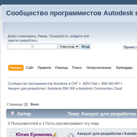
Сообщество программистов Autodesk 
Добро пожаловать,
Гость
. Пожалуйста,
войдите
или
зарегистрируйтесь
.
Проект
Начало
Сайт
Правила
Помощь
Поиск
 Непрочитанные 
Календарь
Сообщество программистов Autodesk в СНГ
»
ADN Club
»
BIM 360 API
»
Аккаунт для разработки / Autodesk BIM 360 и Autodesk Construction Cloud
Страницы: [
1
]
Вниз
Автор
Тема: Аккаунт для разработки 
Construction Cloud (Прочитано 29803 раз)
0 Пользователей и 1 Гость просматривают эту тему.
Аккаунт для разработки / Autode
Юлия Еремеева