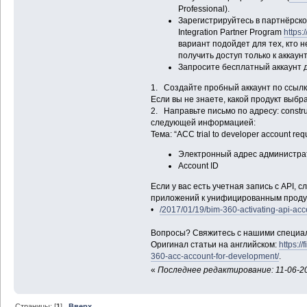
Professional).
Зарегистрируйтесь в партнёрско
Integration Partner Program
https:
вариант подойдет для тех, кто 
получить доступ только к аккаун
Запросите бесплатный аккаунт д
1. Создайте пробный аккаунт по ссыл
Если вы не знаете, какой продукт выбра
2. Направьте письмо по адресу: constr
следующей информацией:
Тема: “ACC trial to developer account req
Электронный адрес администра
Account ID
Если у вас есть учетная запись с API,
приложений к унифицированным продук
•
/2017/01/19/bim-360-activating-api-acc
Вопросы? Свяжитесь с нашими специ
Оригинал статьи на английском:
https:/
360-acc-account-for-development/
.
«
Последнее редактирование: 11-06-20
Страницы: [
1
]
Вверх