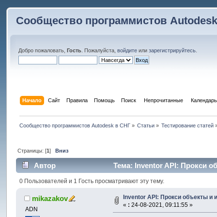
Сообщество программистов Autodesk
Добро пожаловать,
Гость
. Пожалуйста,
войдите
или
зарегистрируйтесь
.
Начало
Сайт
Правила
Помощь
Поиск
 Непрочитанные 
Календарь
Сообщество программистов Autodesk в СНГ
»
Статьи
»
Тестирование статей
Страницы: [
1
]
Вниз
Автор
Тема: Inventor API: Прокси 
0 Пользователей и 1 Гость просматривают эту тему.
Inventor API: Прокси объекты и 
mikazakov
«
:
24-08-2021, 09:11:55 »
ADN