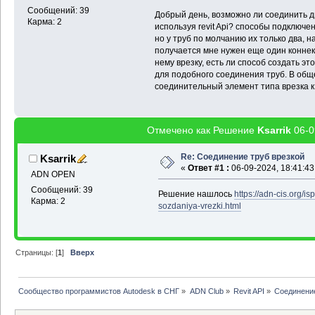
Сообщений: 39
Добрый день, возможно ли соединить 
Карма: 2
используя revit Api? способы подключен
но у труб по молчанию их только два, н
получается мне нужен еще один коннек
нему врезку, есть ли способ создать эт
для подобного соединения труб. В общ
соединительный элемент типа врезка к
Отмечено как Решение
Ksarrik
06-0
Re: Соединение труб врезкой
Ksarrik
«
Ответ #1 :
06-09-2024, 18:41:43
ADN OPEN
Сообщений: 39
Решение нашлось
https://adn-cis.org/i
Карма: 2
sozdaniya-vrezki.html
Страницы: [
1
]
Вверх
Сообщество программистов Autodesk в СНГ
»
ADN Club
»
Revit API
»
Соединение