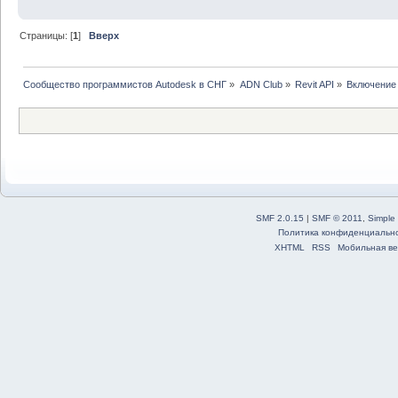
Страницы: [
1
]
Вверх
Сообщество программистов Autodesk в СНГ
»
ADN Club
»
Revit API
»
Включение 
SMF 2.0.15
|
SMF © 2011
,
Simple
Политика конфиденциальн
XHTML
RSS
Мобильная ве