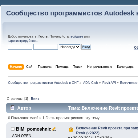
Сообщество программистов Autodesk 
Добро пожаловать,
Гость
. Пожалуйста,
войдите
или
зарегистрируйтесь
.
Об
Начало
Сайт
Правила
Помощь
Поиск
 Непрочитанные 
Календарь
Сообщество программистов Autodesk в СНГ
»
ADN Club
»
Revit API
»
Включение 
Страницы: [
1
]
Вниз
Автор
Тема: Включение Revit проекта
41395 раз)
0 Пользователей и 1 Гость просматривают эту тему.
Включение Revit проекта при зап
BIM_pomoshnic
Revit (v2022)
ADN OPEN
«
:
30-09-2024, 17:43:28 »