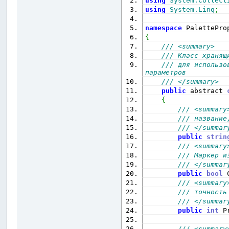
using
System.Collect
using
System.Linq
;
namespace
 PalettePro
{
/// <summary>
/// Класс хранящ
/// для использо
параметров
/// </summary>
public
 abstract 
{
/// <summary
/// название
/// </summar
public
strin
/// <summary
/// Маркер и
/// </summar
public
bool
 
/// <summary
/// точность
/// </summar
public
int
 P
/// <summary