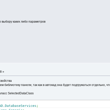
о выбору каких либо параметров
8 »
свойства
яем библиотеку панели, так как в автокад она будет подгружаться отдельно, ч
класс SelectedDataClass
AD.DatabaseServices
;