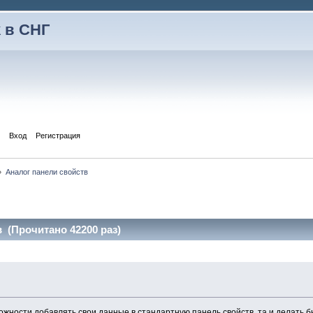
 в СНГ
Вход
Регистрация
»
Аналог панели свойств
 (Прочитано 42200 раз)
зможности добавлять свои данные в стандартную панель свойств, та и делать б