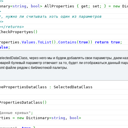
y>
onary
<
string
, 
bool
>
 AllProperties 
{
 get
;
 set
;
}
=
new
 Di
>
т, нужно ли считывать хоть один из параметров
y>
></returns>
CheckPropertyes
(
)
roperties
.
Values
.
ToList
(
)
.
Contains
(
true
)
)
return
true
;
alse
;
SelectedDataClass, через него мы и будем добавлять свои параметры, даем н
словарей булевый параметр отвечает за то, будет ли отображаться данный па
xml файле рядом с библиотекой палитры.
vePropertiesDataClass 
:
 SelectedDataClass
PropertiesDataClass
(
)
Данные кривых"
;
rties 
=
new
 Dictionary
<
string
, 
bool
>