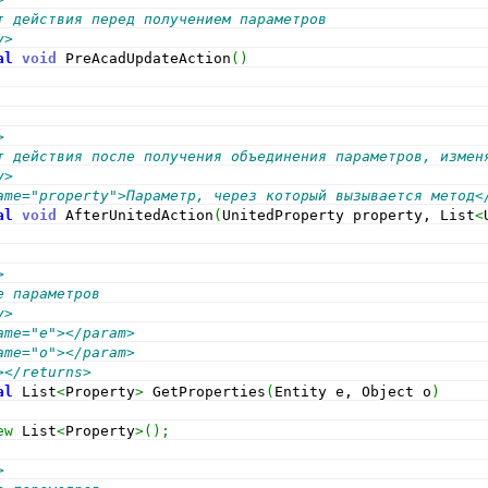
т действия перед получением параметров
y>
al
void
 PreAcadUpdateAction
(
)
>
т действия после получения объединения параметров, измен
y>
ame="property">Параметр, через который вызывается метод<
al
void
 AfterUnitedAction
(
UnitedProperty property, List
<
>
е параметров
y>
ame="e"></param>
ame="o"></param>
></returns>
al
 List
<
Property
>
 GetProperties
(
Entity e, Object o
)
ew
 List
<
Property
>
(
)
;
>