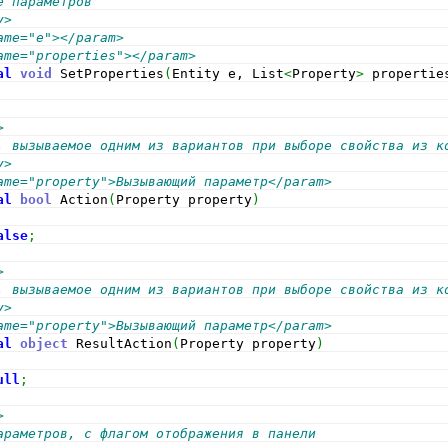
е параметров
y>
ame="e"></param>
ame="properties"></param>
al
void
 SetProperties
(
Entity e, List
<
Property
>
 propertie
>
, вызываемое одним из вариантов при выборе свойства из к
y>  
ame="property">Вызывающий параметр</param>
al
bool
 Action
(
Property property
)
alse
;
>
, вызываемое одним из вариантов при выборе свойства из к
y>  
ame="property">Вызывающий параметр</param>
al
object
 ResultAction
(
Property property
)
ull
;
>
араметров, с флагом отображения в панели