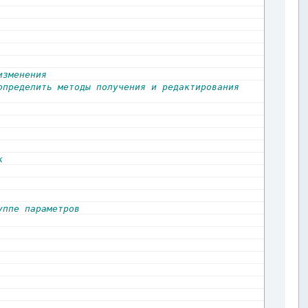
изменения
пределить методы получения и редактирования 
к
уппе параметров