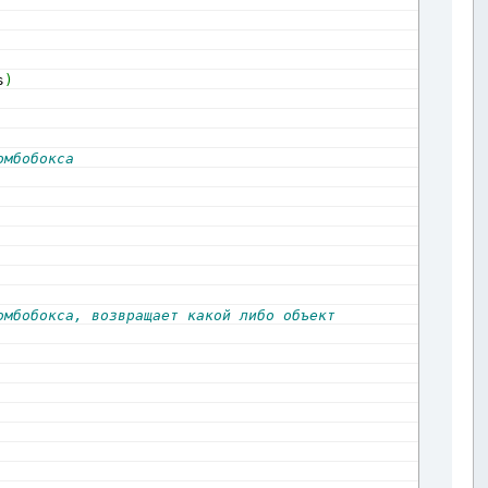
s
)
омбобокса
омбобокса, возвращает какой либо объект