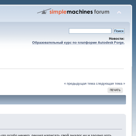
Новости:
Образовательный курс по платформе Autodesk Forge.
« предыдущая тема
следующая тема »
ПЕЧАТЬ
ыло особо нечего, решил написать свой аналог, ну и заодно хоть