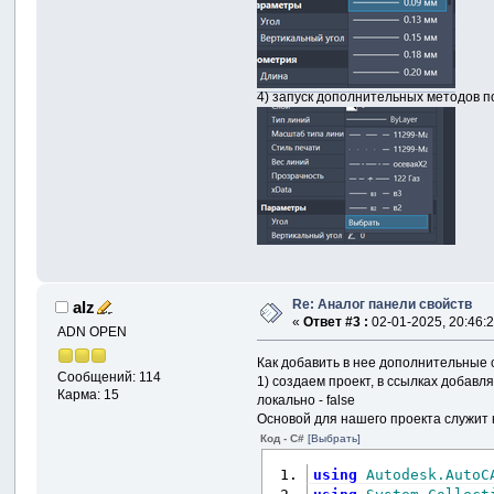
4) запуск дополнительных методов п
Re: Аналог панели свойств
alz
«
Ответ #3 :
02-01-2025, 20:46:2
ADN OPEN
Как добавить в нее дополнительные 
Сообщений: 114
1) создаем проект, в ссылках добавл
Карма: 15
локально - false
Основой для нашего проекта служит 
Код - C#
[Выбрать]
using
Autodesk.AutoC