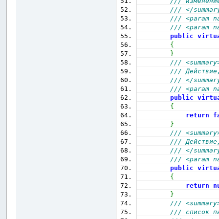
/// изменени
/// </summar
/// <param n
/// <param n
public
virtu
{
}
/// <summary
/// Действие
/// </summar
/// <param n
public
virtu
{
return
f
}
/// <summary
/// Действие
/// </summar
/// <param n
public
virtu
{
return
n
}
/// <summary
/// список п