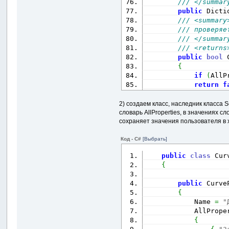
/// </summar
public
 Dicti
/// <summary
/// проверяе
/// </summar
/// <returns
public
bool
 
{
if
(
AllP
return
f
}
}
2) создаем класс, наследник класса 
словарь AllProperties, в значениях 
сохраняет значения пользователя в 
}
Код - C#
[Выбрать]
public
class
 Cur
{
public
 Curve
{
            Name 
=
"
            AllPrope
{