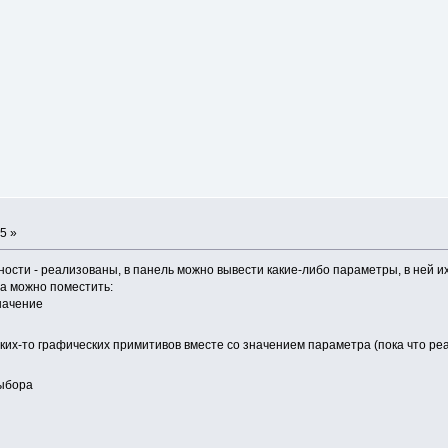
5 »
ости - реализованы, в панель можно вывести какие-либо параметры, в ней и
а можно поместить:
значение
аких-то графических примитивов вместе со значением параметра (пока что ре
выбора