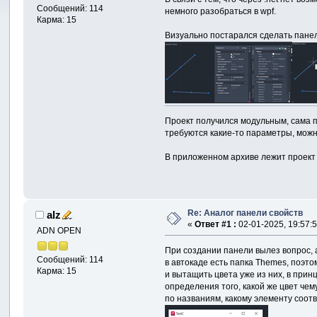
Сообщений: 114
немного разобраться в wpf.
Карма: 15
Визуально постарался сделать панел
Проект получился модульным, сама п
требуются какие-то параметры, можн
В приложенном архиве лежит проект 
Re: Аналог панели свойств
alz
«
Ответ #1 :
02-01-2025, 19:57:5
ADN OPEN
При создании панели вылез вопрос, а
Сообщений: 114
в автокаде есть папка Themes, поэто
Карма: 15
и вытащить цвета уже из них, в при
определения того, какой же цвет че
по названиям, какому элементу соот