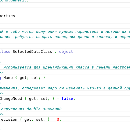
ions.Generic
;
perties
ий в себе метод получения нужных параметров и методы их 
вания требуется создать наследник данного класса, и перео
class
 SelectedDataClass 
:
object
>
, используется для идентификации класса в панели настрое
y>
g
 Name 
{
 get
;
 set
;
}
>
зменения, определяет надо ли изменять что-то в данной гр
y>
ChangeNeed 
{
 get
;
 set
;
}
=
false
;
>
 округления double значений
y>
reсision 
{
 get
;
 set
;
}
=
3
;
>