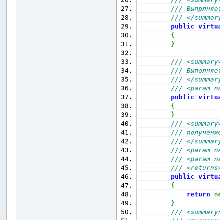
/// Выпрлняе
/// </summar
public
virtu
{
}
/// <summary
/// Выполняе
/// </summar
/// <param n
public
virtu
{
}
/// <summary
/// получени
/// </summar
/// <param n
/// <param n
/// <returns
public
virtu
{
return
n
}
/// <summary