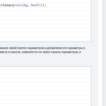
ctionary
<
string
, 
bool
>
(
)
;
азвание своей группе параметров и добавляем эти параметры в
раметр в панели, изменяется он через панель параметров, и