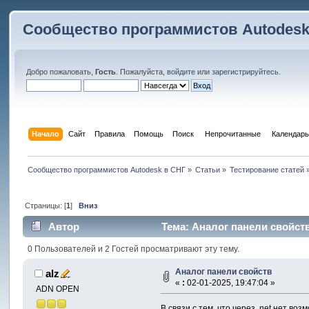
Сообщество программистов Autodesk
Добро пожаловать,
Гость
. Пожалуйста,
войдите
или
зарегистрируйтесь
.
Начало
Сайт
Правила
Помощь
Поиск
 Непрочитанные 
Календарь
Сообщество программистов Autodesk в СНГ
»
Статьи
»
Тестирование статей
Страницы: [
1
]
Вниз
Автор
Тема: Аналог панели свойств
0 Пользователей и 2 Гостей просматривают эту тему.
Аналог панели свойств
alz
«
:
02-01-2025, 19:47:04 »
ADN OPEN
В связи с тем, что через .net нет во