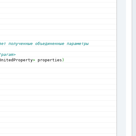
яет полученные объединенные параметры
/param>
UnitedProperty
>
 properties
)