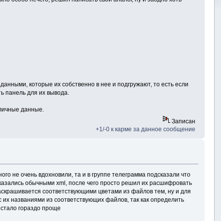
данными, которые их собственно в нее и подгружают, то есть если
ь панель для их вывода.
зличные данные.
Записан
+1/-0 к карме за данное сообщение
ного не очень вдохновили, та и в группе телеграмма подсказали что
 оказались обычными xml, после чего просто решил их расшифровать
раскрашивается соответствующими цветами из файлов тем, ну и для
с их названиями из соответствующих файлов, так как определить
 стало гораздо проще