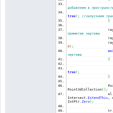
                      
добавляем в пространст
                      
true
)
;
//запускаем тра
}
                    ra
примитив чертежа
                    ra
                    ra
0
)
;
us
чертежа
{
                      
                      
true
)
;
}
                    Po
Point3dCollection
(
)
;
                    el
Intersect
.
ExtendThis
, 
IntPtr
.
Zero
)
;
                    tr