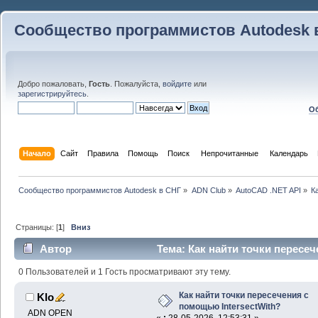
Сообщество программистов Autodesk 
Добро пожаловать,
Гость
. Пожалуйста,
войдите
или
зарегистрируйтесь
.
Об
Начало
Сайт
Правила
Помощь
Поиск
 Непрочитанные 
Календарь
Сообщество программистов Autodesk в СНГ
»
ADN Club
»
AutoCAD .NET API
»
К
Страницы: [
1
]
Вниз
Автор
Тема: Как найти точки пересеч
(Прочитано 12028 раз)
0 Пользователей и 1 Гость просматривают эту тему.
Как найти точки пересечения с
Klo
помощью IntersectWith?
ADN OPEN
«
:
28-05-2026, 12:53:31 »