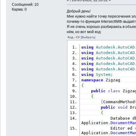
Сообщений: 10
Карма: 0
Добрый день!
Мне нужно найти точку пересечения эл
почему-то функция IntersectWith выдаёт 
Я не очень хорошо разбираюсь в объек
нём, но вот мой код:
Код - C#
[Выбрать]
using
Autodesk.AutoCAD
using
Autodesk.AutoCAD
using
Autodesk.AutoCAD
using
Autodesk.AutoCAD
using
Autodesk.AutoCAD
using
System
;
namespace
 Zigzag
{
public
class
 Zigza
{
[
CommandMethod
public
void
 Dr
{
            Database d
Application
.
DocumentMa
            Editor ed 
Application
.
DocumentMa