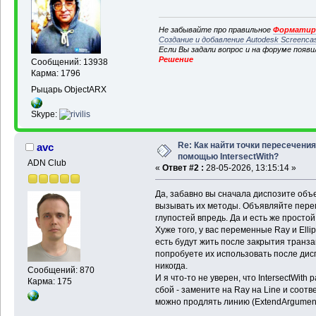
Не забывайте про правильное
Форматиро
Создание и добавление Autodesk Screenca
Если Вы задали вопрос и на форуме появ
Решение
Сообщений: 13938
Карма: 1796
Рыцарь ObjectARX
Skype:
Re: Как найти точки пересечения
avc
помощью IntersectWith?
ADN Club
«
Ответ #2 :
28-05-2026, 13:15:14 »
Да, забавно вы сначала диспозите объе
вызывать их методы. Объявляйте перем
глупостей впредь. Да и есть же простой 
Хуже того, у вас переменные Ray и Elli
есть будут жить после закрытия транза
попробуете их использовать после дис
никогда.
Сообщений: 870
И я что-то не уверен, что IntersectWit
Карма: 175
сбой - замените на Ray на Line и соотв
можно продлять линию (ExtendArgument