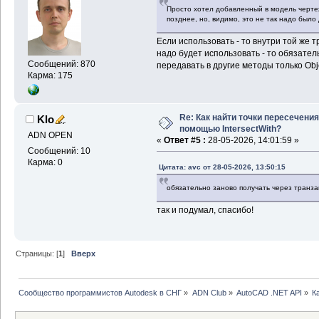
Просто хотел добавленный в модель черте
позднее, но, видимо, это не так надо было 
Если использовать - то внутри той же т
надо будет использовать - то обязател
Сообщений: 870
передавать в другие методы только Obje
Карма: 175
Re: Как найти точки пересечения
Klo
помощью IntersectWith?
ADN OPEN
«
Ответ #5 :
28-05-2026, 14:01:59 »
Сообщений: 10
Карма: 0
Цитата: avc от 28-05-2026, 13:50:15
обязательно заново получать через транзак
так и подумал, спасибо!
Страницы: [
1
]
Вверх
Сообщество программистов Autodesk в СНГ
»
ADN Club
»
AutoCAD .NET API
»
К