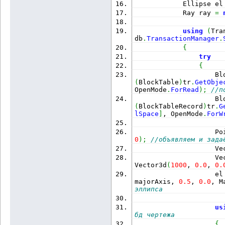
            Ellipse el
            Ray ray 
=
using
(
Tra
db
.
TransactionManager
.
{
try
{
                    Bl
(
BlockTable
)
tr
.
GetObje
OpenMode
.
ForRead
)
;
//п
                    Bl
(
BlockTableRecord
)
tr
.
G
lSpace
]
, OpenMode
.
ForW
                    Po
0
)
;
//объявляем и зада
                    Ve
                    Ve
Vector3d
(
1000
, 
0.0
, 
0.
                    el
majorAxis, 
0.5
, 
0.0
, M
эллипса
us
бд чертежа
{