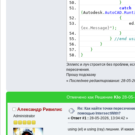
}
catch
(
Autodesk
.
AutoCAD
.
Runt
{
                    ed
{ex.Message}"
)
;
}
}
//end us
}
}
}
Эллипс и луч строится без проблем, ес
пересечения.
Прошу подсказку
«
Последнее редактирование: 28-05-20
Отмечено как Решение
Klo
28-05-
Re: Как найти точки пересечени
Александр Ривилис
помощью IntersectWith?
Administrator
«
Ответ #1 :
28-05-2026, 13:04:42 »
using (el) и using (ray) лишние. И как