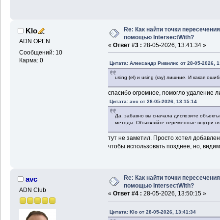
Re: Как найти точки пересечения
Klo
помощью IntersectWith?
ADN OPEN
«
Ответ #3 :
28-05-2026, 13:41:34 »
Сообщений: 10
Карма: 0
Цитата: Александр Ривилис от 28-05-2026, 1
using (el) и using (ray) лишние. И какая оши
спасибо огромное, помогло удаление л
Цитата: avc от 28-05-2026, 13:15:14
Да, забавно вы сначала диспозите объекты 
методы. Объявляйте переменные внутри usi
тут не заметил. Просто хотел добавле
чтобы использовать позднее, но, видимо
Re: Как найти точки пересечения
avc
помощью IntersectWith?
ADN Club
«
Ответ #4 :
28-05-2026, 13:50:15 »
Цитата: Klo от 28-05-2026, 13:41:34