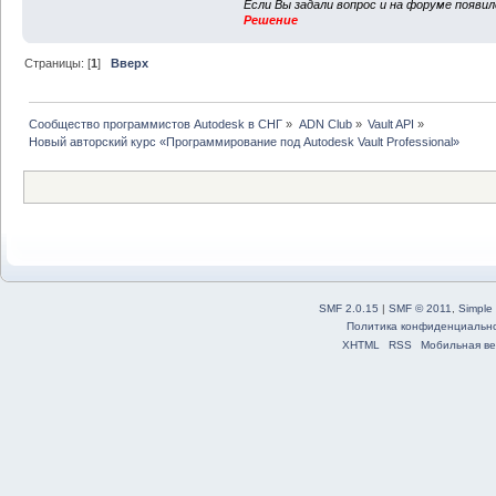
Если Вы задали вопрос и на форуме появи
Решение
Страницы: [
1
]
Вверх
Сообщество программистов Autodesk в СНГ
»
ADN Club
»
Vault API
»
Новый авторский курс «Программирование под Autodesk Vault Professional»
SMF 2.0.15
|
SMF © 2011
,
Simple
Политика конфиденциальн
XHTML
RSS
Мобильная ве