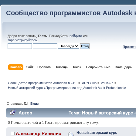
Сообщество программистов Autodesk 
Добро пожаловать,
Гость
. Пожалуйста,
войдите
или
зарегистрируйтесь
.
Проект
Начало
Сайт
Правила
Помощь
Поиск
 Непрочитанные 
Календарь
Сообщество программистов Autodesk в СНГ
»
ADN Club
»
Vault API
»
Новый авторский курс «Программирование под Autodesk Vault Professional»
Страницы: [
1
]
Вниз
Автор
Тема: Новый авторский курс 
Vault Professional» (Прочитано 44216 раз)
0 Пользователей и 1 Гость просматривают эту тему.
Новый авторский курс
Александр Ривилис