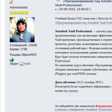
«Программирование под Autode
Vault Professional»
Administrator
«
:
24-09-2015, 16:09:42 »
Учебный Центр CSD совместно с Brownie So
«Программирование под Autodesk Vault Profe
Autodesk Vault Professional
— система упр
предназначенная для организации эффектив
Vault проектные, производственные и строи
проектов, расчетами, испытаниями и выпуск
Сообщений: 13938
отслеживая рабочий цикл. Функции контроля
Карма: 1796
повторного использования данных позволяю
Рыцарь ObjectARX
Курс будет полезен техническим специалиста
Professional.
Skype:
По окончанию курса обучения «Программиров
обладать навыками создания собственных л
(Plugins) для этой PDM системы.
Даты обучения
19-21 октября 2015 г.
Посмотреть более подробную информацию, п
можно
по ссылке
.
Не забывайте про правильное
Форматиро
Создание и добавление Autodesk Screencas