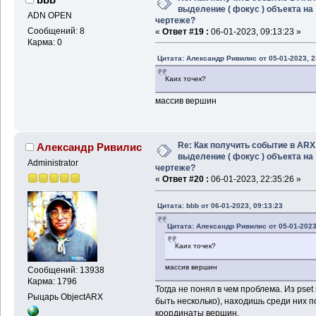
выделение ( фокус ) объекта на
ADN OPEN
чертеже?
Сообщений: 8
«
Ответ #19 :
06-01-2023, 09:13:23 »
Карма: 0
Цитата: Александр Ривилис от 05-01-2023, 2
Каих точек?
массив вершин
Re: Как получить событие в ARX
Александр Ривилис
выделение ( фокус ) объекта на
Administrator
чертеже?
«
Ответ #20 :
06-01-2023, 22:35:26 »
Цитата: bbb от 06-01-2023, 09:13:23
Цитата: Александр Ривилис от 05-01-2023
Каих точек?
массив вершин
Сообщений: 13938
Карма: 1796
Тогда не понял в чем проблема. Из pse
Рыцарь ObjectARX
быть несколько), находишь среди них 
координаты вершин.