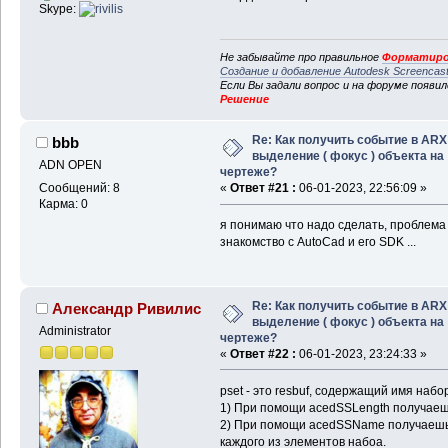
Skype:
Не забывайте про правильное
Форматиро
Создание и добавление Autodesk Screencas
Если Вы задали вопрос и на форуме появи
Решение
Re: Как получить событие в ARX
bbb
выделение ( фокус ) объекта на
ADN OPEN
чертеже?
Сообщений: 8
«
Ответ #21 :
06-01-2023, 22:56:09 »
Карма: 0
я понимаю что надо сделать, проблема 
знакомство с AutoCad и его SDK ...
Re: Как получить событие в ARX
Александр Ривилис
выделение ( фокус ) объекта на
Administrator
чертеже?
«
Ответ #22 :
06-01-2023, 23:24:33 »
pset - это resbuf, содержащий имя набо
1) При помощи acedSSLength получаешь
2) При помощи acedSSName получаешь
каждого из элементов набоа.