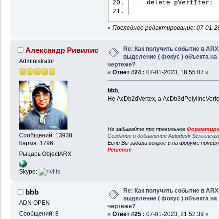
    delete pVertIter
;
«
Последнее редактирование: 07-01-20
Re: Как получить событие в ARX
Александр Ривилис
выделение ( фокус ) объекта на
Administrator
чертеже?
«
Ответ #24 :
07-01-2023, 18:55:07 »
bbb
,
Не AcDb2dVertex, а AcDb3dPolylineVert
Не забывайте про правильное
Форматиро
Сообщений: 13938
Создание и добавление Autodesk Screencas
Если Вы задали вопрос и на форуме появи
Карма: 1796
Решение
Рыцарь ObjectARX
Skype:
Re: Как получить событие в ARX
bbb
выделение ( фокус ) объекта на
ADN OPEN
чертеже?
Сообщений: 8
«
Ответ #25 :
07-01-2023, 21:52:39 »