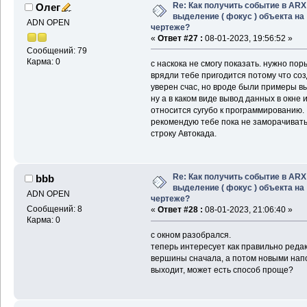
Re: Как получить событие в ARX
Олег
выделение ( фокус ) объекта на
ADN OPEN
чертеже?
«
Ответ #27 :
08-01-2023, 19:56:52 »
Сообщений: 79
Карма: 0
с наскока не смогу показать. нужно пор
врядли тебе пригодится потому что соз
уверен счас, но вроде были примеры в
ну а в каком виде вывод данных в окне 
относится сугубо к программированию.
рекомендую тебе пока не заморачивать
строку Автокада.
Re: Как получить событие в ARX
bbb
выделение ( фокус ) объекта на
ADN OPEN
чертеже?
Сообщений: 8
«
Ответ #28 :
08-01-2023, 21:06:40 »
Карма: 0
с окном разобрался.
теперь интересует как правильно реда
вершины сначала, а потом новыми напо
выходит, может есть способ проще?