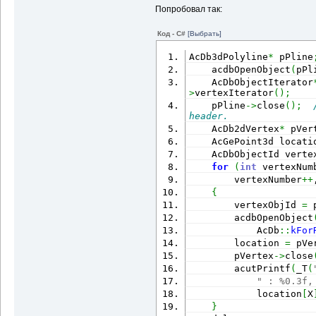
Попробовал так:
Код - C#
[Выбрать]
AcDb3dPolyline
*
 pPline
    acdbOpenObject
(
pPl
    AcDbObjectIterator
>
vertexIterator
(
)
;
    pPline
->
close
(
)
;
header.
    AcDb2dVertex
*
 pVer
    AcGePoint3d locati
    AcDbObjectId verte
for
(
int
 vertexNum
        vertexNumber
++
{
        vertexObjId 
=
 
        acdbOpenObject
            AcDb
::
kFor
        location 
=
 pVe
        pVertex
->
close
        acutPrintf
(
_T
(
" : %0.3f,
            location
[
X
}