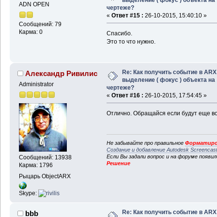
ADN OPEN
чертеже?
«
Ответ #15 :
26-10-2015, 15:40:10 »
Сообщений: 79
Карма: 0
Спасибо.
Это то что нужно.
Re: Как получить событие в ARX
Александр Ривилис
выделение ( фокус ) объекта на
Administrator
чертеже?
«
Ответ #16 :
26-10-2015, 17:54:45 »
Отлично. Обращайся если будут еще в
Не забывайте про правильное
Форматиро
Создание и добавление Autodesk Screencas
Если Вы задали вопрос и на форуме появи
Сообщений: 13938
Решение
Карма: 1796
Рыцарь ObjectARX
Skype:
Re: Как получить событие в ARX
bbb