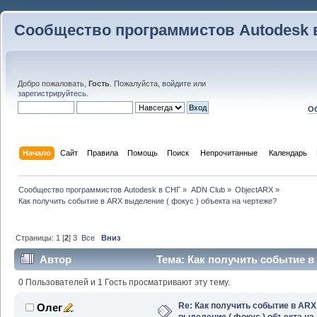
Сообщество программистов Autodesk 
Добро пожаловать,
Гость
. Пожалуйста,
войдите
или
зарегистрируйтесь
.
Об
Начало
Сайт
Правила
Помощь
Поиск
 Непрочитанные 
Календарь
Сообщество программистов Autodesk в СНГ
»
ADN Club
»
ObjectARX
»
Как получить событие в ARX выделение ( фокус ) объекта на чертеже?
Страницы:
1
[
2
]
3
Все
Вниз
Автор
Тема: Как получить событие в
чертеже? (Прочитано 71651 раз)
0 Пользователей и 1 Гость просматривают эту тему.
Re: Как получить событие в ARX
Олег
выделение ( фокус ) объекта на