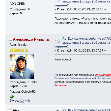
выделение ( фокус ) объекта на
ADN OPEN
чертеже?
Сообщений: 8
«
Ответ #17 :
05-01-2023, 22:50:15 »
Карма: 0
Подскажите пожалуйста, насколько я п
из него получить массив точек (если 
Re: Как получить событие в ARX
Александр Ривилис
выделение ( фокус ) объекта на
Administrator
чертеже?
«
Ответ #18 :
05-01-2023, 23:07:27 »
Каих точек?
Не забывайте про правильное
Форматиро
Создание и добавление Autodesk Screencas
Если Вы задали вопрос и на форуме появи
Сообщений: 13938
Решение
Карма: 1796
Рыцарь ObjectARX
Skype:
Re: Как получить событие в ARX
bbb