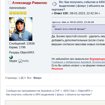
Re: Как получить событие в ARX
Александр Ривилис
выделение ( фокус ) объекта на
Administrator
чертеже?
«
Ответ #29 :
08-01-2023, 22:42:34 »
Цитата: bbb от 08-01-2023, 21:06:40
может есть способ проще?
Да. Более простой способ - удалить л
добавить дополнительные (если стало 
Сообщений: 13938
вершин согласно массива новых полож
Карма: 1796
Рыцарь ObjectARX
Не забывайте про правильное
Форматиро
Skype:
Создание и добавление Autodesk Screencas
Если Вы задали вопрос и на форуме появи
Решение
Страницы:
1
[
2
]
3
Все
Вверх
Сообщество программистов Autodesk в СНГ
»
ADN Club
»
ObjectARX
»
Как получить событие в ARX выделение ( фокус ) объекта на чертеже?