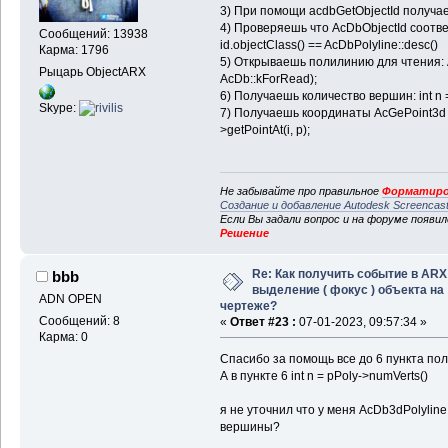
3) При помощи acdbGetObjectId получа
4) Проверяешь что AcDbObjectId соответ
Сообщений: 13938
id.objectClass() == AcDbPolyline::desc()
Карма: 1796
5) Открываешь полилинию для чтения: A
Рыцарь ObjectARX
AcDb::kForRead);
6) Получаешь количество вершин: int n 
Skype:
7) Получаешь координаты AcGePoint3d p
>getPointAt(i, p);
Не забывайте про правильное
Форматиро
Создание и добавление Autodesk Screencas
Если Вы задали вопрос и на форуме появи
Решение
Re: Как получить событие в ARX
bbb
выделение ( фокус ) объекта на
ADN OPEN
чертеже?
Сообщений: 8
«
Ответ #23 :
07-01-2023, 09:57:34 »
Карма: 0
Спасибо за помощь все до 6 пункта пол
А в пункте 6 int n = pPoly->numVerts()
я не уточнил что у меня AcDb3dPolyline,
вершины?