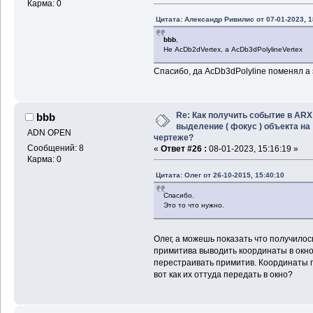
Карма: 0
Цитата: Александр Ривилис от 07-01-2023, 1
bbb
,
Не AcDb2dVertex, а AcDb3dPolylineVertex
Спасибо, да AcDb3dPolyline поменял а
Re: Как получить событие в ARX
bbb
выделение ( фокус ) объекта на
ADN OPEN
чертеже?
Сообщений: 8
«
Ответ #26 :
08-01-2023, 15:16:19 »
Карма: 0
Цитата: Олег от 26-10-2015, 15:40:10
Спасибо.
Это то что нужно.
Олег, а можешь показать что получилос
примитива выводить координаты в окно
перестраивать примитив. Координаты пол
вот как их оттуда передать в окно?