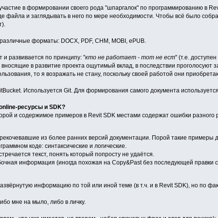
астие в формировании своего рода "шпаргалок" по программированию в Rev
иде файла и заглядывать в него по мере необходимости. Чтобы всё было со
).
в различные форматы: DOCX, PDF, CHM, MOBI, ePUB.
 и развивается по принципу: "
кто не работает - тот не ест
" (т.е. доступе
, вносящие в развитие проекта ощутимый вклад, в последствии проголосуют з
льзования, то я возражать не стану, поскольку своей работой они приобрета
Bucket. Используется Git. Для формирования самого документа используется 
nline-ресурсы и SDK?
 порой и содержимое примеров в Revit SDK местами содержат ошибки разного 
рекочевавшие из более ранних версий документации. Порой такие примеры 
граммном коде: синтаксические и логические.
 встречается текст, понять который попросту не удаётся.
очная информация (иногда похожая на Copy&Past без последующей правки ск
вёрнутую информацию по той или иной теме (в т.ч. и в Revit SDK), но по факт
бо мне на мыло, либо в личку.