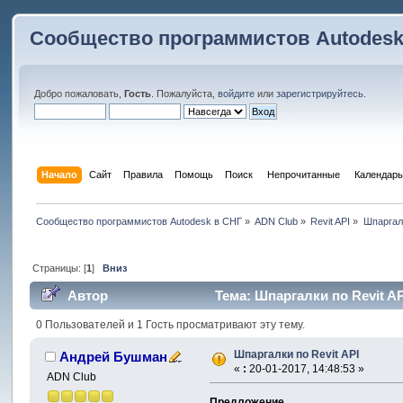
Сообщество программистов Autodesk
Добро пожаловать,
Гость
. Пожалуйста,
войдите
или
зарегистрируйтесь
.
Начало
Сайт
Правила
Помощь
Поиск
 Непрочитанные 
Календарь
Сообщество программистов Autodesk в СНГ
»
ADN Club
»
Revit API
»
Шпаргалк
Страницы: [
1
]
Вниз
Автор
Тема: Шпаргалки по Revit AP
0 Пользователей и 1 Гость просматривают эту тему.
Шпаргалки по Revit API
Андрей Бушман
«
:
20-01-2017, 14:48:53 »
ADN Club
Предложение