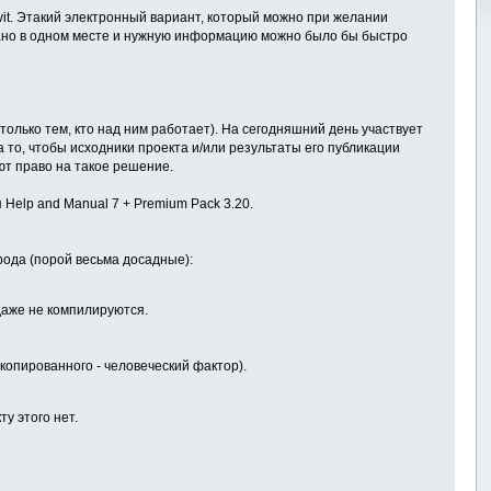
it. Этакий электронный вариант, который можно при желании
брано в одном месте и нужную информацию можно было бы быстро
н только тем, кто над ним работает). На сегодняшний день участвует
а то, чтобы исходники проекта и/или результаты его публикации
ют право на такое решение.
Help and Manual 7 + Premium Pack 3.20.
рода (порой весьма досадные):
даже не компилируются.
опированного - человеческий фактор).
у этого нет.