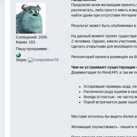
Предлагаю всем желающим принять уч
распечатать, либо просто иметь в в
найти (даже при отсутствии Интернет
Результат может быть опубликован 
На данный момент проект существует
Сообщений: 2000
2 человека. Однако, ежели участники
Карма: 163
сделать открытыми для всеобщего по
Пишу программки...
Репозиторий проекта размещён на Bit
Skype:
Чем не устраивают существующие o
Документация по Revit API, а так же
Устаревшие примеры кода, пе
Различного рода ошибки в про
Иногда (к счастью - не часто)
Порой встречается даже ошиб
Местами хотелось бы видеть более раз
Желающие поучаствовать - пишите ли