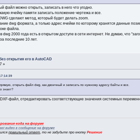
ый файл можно открыть, записать в него что угодно.
в какую ячейку памяти записать положение чертежа и все.
DWG сделают метод, который будет делать zoom.
ание dwg формата, а только адрес ячейки по которому хранятся данные поз
локе файла.
dwg 2000 года есть в открытом доступе в сети интернет. Не думаю, что "заго
за последние 10 лет.
без открытия его в AutoCAD
7 »
17:14:39
рямую, открыть файл dwg, как двоичный и записать по нужному адресу байты и все.
кто знает?
 DXF-файл, отредактировать соответствующие значения системных переменны
рование кода на форуме
ast видео в сообщение на форуме
вился
правильный ответ
, то не забудьте про кнопку
Решение