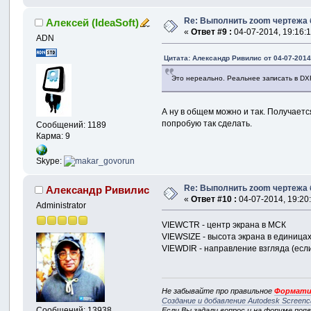
Re: Выполнить zoom чертежа 
Алексей (IdeaSoft)
«
Ответ #9 :
04-07-2014, 19:16:1
ADN
Цитата: Александр Ривилис от 04-07-2014,
Это нереально. Реальнее записать в DX
А ну в общем можно и так. Получает
попробую так сделать.
Сообщений: 1189
Карма: 9
Skype:
Re: Выполнить zoom чертежа 
Александр Ривилис
«
Ответ #10 :
04-07-2014, 19:20
Administrator
VIEWCTR - центр экрана в МСК
VIEWSIZE - высота экрана в единицах
VIEWDIR - направление взгляда (если 
Не забывайте про правильное
Формати
Создание и добавление Autodesk Screenc
Сообщений: 13938
Если Вы задали вопрос и на форуме поя