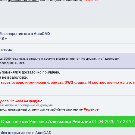
без открытия его в AutoCAD
48 »
18:16:34
 2000 года есть в открытом доступе в сети интернет. Не думаю, что "заголовок"
оследние 10 лет.
ла поменялся достаточно прилично.
не в заголовке.
тствует реверс-инжиниринг формата DWG-файла. И соотвественно мы это н
рование кода на форуме
ast видео в сообщение на форуме
вился
правильный ответ
, то не забудьте про кнопку
Решение
Отмечено как Решение
Александр Ривилис
01-04-2020, 17:23:12
 без открытия его в AutoCAD