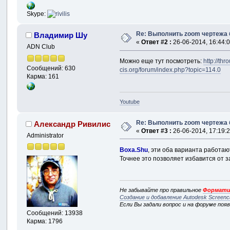
Skype:
Re: Выполнить zoom чертежа 
Владимир Шу
«
Ответ #2 :
26-06-2014, 16:44:0
ADN Club
Можно еще тут посмотреть:
http://th
Сообщений: 630
cis.org/forum/index.php?topic=114.0
Карма: 161
Youtube
Re: Выполнить zoom чертежа 
Александр Ривилис
«
Ответ #3 :
26-06-2014, 17:19:2
Administrator
Boxa.Shu
, эти оба варианта работаю
Точнее это позволяет избавится от 
Не забывайте про правильное
Формати
Создание и добавление Autodesk Screenc
Если Вы задали вопрос и на форуме поя
Сообщений: 13938
Карма: 1796