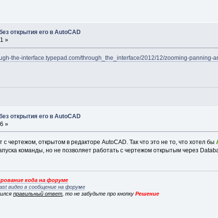
без открытия его в AutoCAD
1 »
rough-the-interface.typepad.com/through_the_interface/2012/12/zooming-panning-an
без открытия его в AutoCAD
6 »
т с чертежом, открытом в редакторе AutoCAD. Так что это не то, что хотел бы
запуска команды, но не позволяет работать с чертежом открытым через Datab
рование кода на форуме
ast видео в сообщение на форуме
вился
правильный ответ
, то не забудьте про кнопку
Решение