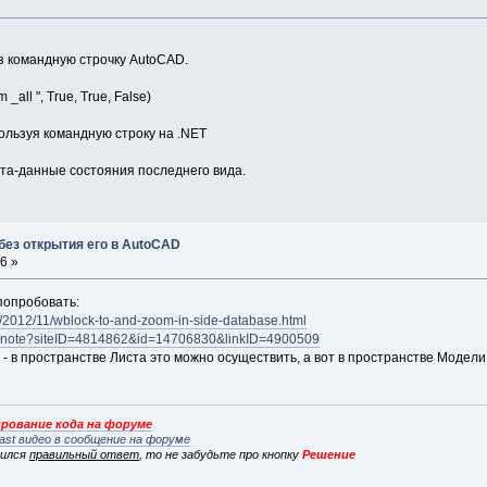
з командную строчку AutoCAD.
all ", True, True, False)
ользуя командную строку на .NET
та-данные состояния последнего вида.
без открытия его в AutoCAD
6 »
попробовать:
/2012/11/wblock-to-and-zoom-in-side-database.html
/devnote?siteID=4814862&id=14706830&linkID=4900509
 - в пространстве Листа это можно осуществить, а вот в пространстве Модели
рование кода на форуме
ast видео в сообщение на форуме
вился
правильный ответ
, то не забудьте про кнопку
Решение