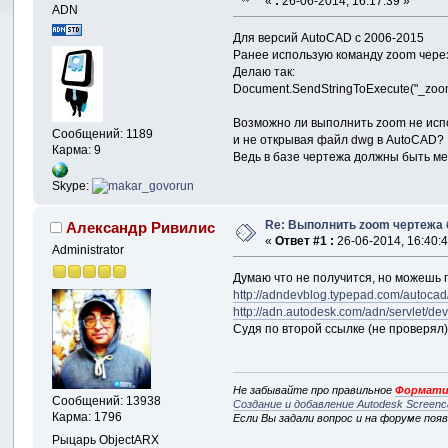
«
:
26-06-2014, 16:17:39 »
ADN
Для версий AutoCAD c 2006-2015
Ранее использую команду zoom чере
Делаю так:
Document.SendStringToExecute("_zoom _
Возможно ли выполнить zoom не исп
Сообщений: 1189
и не открывая файл dwg в AutoCAD?
Карма: 9
Ведь в базе чертежа должны быть ме
Skype:
Re: Выполнить zoom чертежа 
Александр Ривилис
«
Ответ #1 :
26-06-2014, 16:40:4
Administrator
Думаю что не получится, но можешь 
http://adndevblog.typepad.com/autocad
http://adn.autodesk.com/adn/servlet
Судя по второй ссылке (не проверял)
Не забывайте про правильное
Формати
Сообщений: 13938
Создание и добавление Autodesk Screenc
Карма: 1796
Если Вы задали вопрос и на форуме поя
Рыцарь ObjectARX