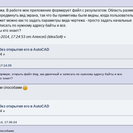
ежа. В работе мое приложение формирует файл с результатом. Область разм
передвинуть вид экрана, так что бы примитивы были видны, когда пользовате
жет можно как то задать параметры вида чертежа - просто задать начальные 
писать по нужному адресу байты и все.
йты кто знает?
014, 17:24:53 от Алексей (IdeaSoft)
»
без открытия его в AutoCAD
4 »
17:14:39
рямую, открыть файл dwg, как двоичный и записать по нужному адресу байты и все.
кто знает?
ми способами
без открытия его в AutoCAD
4 »
4, 17:36:24
способами