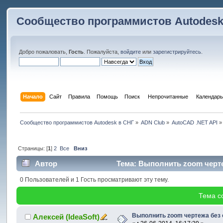
Сообщество программистов Autodesk
Добро пожаловать,
Гость
. Пожалуйста,
войдите
или
зарегистрируйтесь
.
Начало
Сайт
Правила
Помощь
Поиск
 Непрочитанные 
Календарь
Сообщество программистов Autodesk в СНГ
»
ADN Club
»
AutoCAD .NET API
»
Страницы: [
1
]
2
Все
Вниз
Автор
Тема: Выполнить zoom черте
0 Пользователей и 1 Гость просматривают эту тему.
Тема с
Выполнить zoom чертежа без 
Алексей (IdeaSoft)