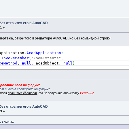
без открытия его в AutoCAD
1 »
ертежа, открытого в редакторе AutoCAD, но без командной строки:
Application
.
AcadApplication
;
.
InvokeMember
(
"ZoomExtents"
,
keMethod
, 
null
, acadObject, 
null
)
;
рование кода на форуме
ast видео в сообщение на форуме
вился
правильный ответ
, то не забудьте про кнопку
Решение
без открытия его в AutoCAD
9 »
, 17:24:31