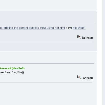
d-orbiting-the-current-autocad-view-using-net.html
и тут
http://adn-
Записан
Алексей (IdeaSoft)
ase.ReadDwgFile()
Записан