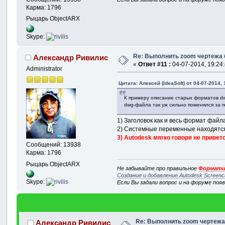
Карма: 1796
Рыцарь ObjectARX
Skype:
Re: Выполнить zoom чертежа 
Александр Ривилис
«
Ответ #11 :
04-07-2014, 19:24:
Administrator
Цитата: Алексей (IdeaSoft) от 04-07-2014, 
К примеру описание старых форматов dwg
dwg-файла так уж сильно поменялся за п
1) Заголовок как и весь формат фай
2) Системные переменные находятся 
3) Autodesk мягко говоря не приве
Сообщений: 13938
Карма: 1796
Рыцарь ObjectARX
Не забывайте про правильное
Формати
Создание и добавление Autodesk Screenc
Skype:
Если Вы задали вопрос и на форуме поя
Re: Выполнить zoom чертежа
Александр Ривилис