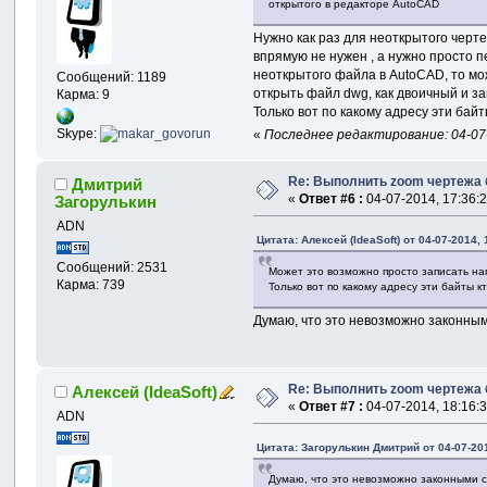
открытого в редакторе AutoCAD
Нужно как раз для неоткрытого черт
впрямую не нужен , а нужно просто 
неоткрытого файла в AutoCAD, то мо
Сообщений: 1189
открыть файл dwg, как двоичный и за
Карма: 9
Только вот по какому адресу эти ба
Skype:
«
Последнее редактирование: 04-07-2
Re: Выполнить zoom чертежа 
Дмитрий
«
Ответ #6 :
04-07-2014, 17:36:2
Загорулькин
ADN
Цитата: Алексей (IdeaSoft) от 04-07-2014, 
Сообщений: 2531
Может это возможно просто записать нап
Карма: 739
Только вот по какому адресу эти байты 
Думаю, что это невозможно законны
Re: Выполнить zoom чертежа 
Алексей (IdeaSoft)
«
Ответ #7 :
04-07-2014, 18:16:3
ADN
Цитата: Загорулькин Дмитрий от 04-07-201
Думаю, что это невозможно законными 