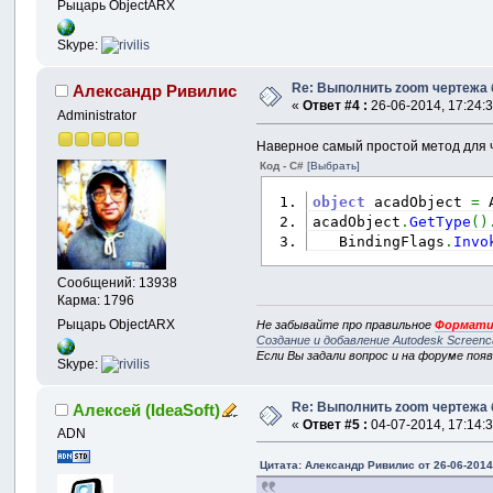
Рыцарь ObjectARX
Skype:
Re: Выполнить zoom чертежа 
Александр Ривилис
«
Ответ #4 :
26-06-2014, 17:24:3
Administrator
Наверное самый простой метод для ч
Код - C#
[Выбрать]
object
 acadObject 
=
 
acadObject
.
GetType
(
)
   BindingFlags
.
Invo
Сообщений: 13938
Карма: 1796
Рыцарь ObjectARX
Не забывайте про правильное
Формати
Создание и добавление Autodesk Screenc
Если Вы задали вопрос и на форуме поя
Skype:
Re: Выполнить zoom чертежа 
Алексей (IdeaSoft)
«
Ответ #5 :
04-07-2014, 17:14:3
ADN
Цитата: Александр Ривилис от 26-06-2014