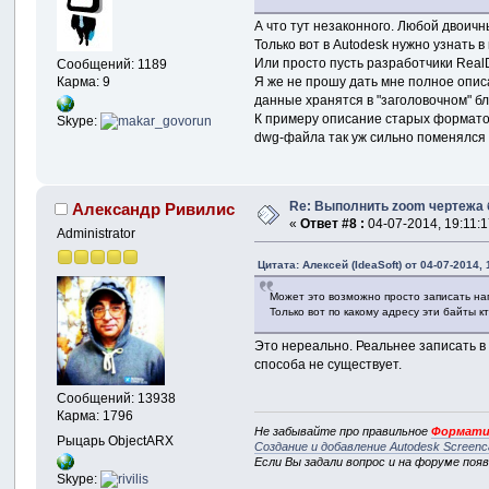
А что тут незаконного. Любой двоичн
Только вот в Autodesk нужно узнать 
Или просто пусть разработчики Real
Сообщений: 1189
Я же не прошу дать мне полное опис
Карма: 9
данные хранятся в "заголовочном" б
К примеру описание старых форматов 
Skype:
dwg-файла так уж сильно поменялся 
Re: Выполнить zoom чертежа 
Александр Ривилис
«
Ответ #8 :
04-07-2014, 19:11:1
Administrator
Цитата: Алексей (IdeaSoft) от 04-07-2014, 
Может это возможно просто записать нап
Только вот по какому адресу эти байты 
Это нереально. Реальнее записать в
способа не существует.
Сообщений: 13938
Карма: 1796
Не забывайте про правильное
Формати
Рыцарь ObjectARX
Создание и добавление Autodesk Screenc
Если Вы задали вопрос и на форуме поя
Skype: