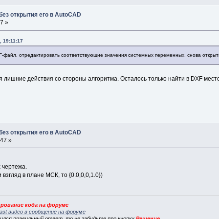
без открытия его в AutoCAD
7 »
 19:11:17
F-файл, отредактировать соответствующие значения системных переменных, снова открыть
ся лишние действия со стороны алгоритма. Осталось только найти в DXF мест
без открытия его в AutoCAD
:47 »
 чертежа.
взгляд в плане МСК, то {0.0,0,0,1.0})
рование кода на форуме
ast видео в сообщение на форуме
вился
правильный ответ
, то не забудьте про кнопку
Решение